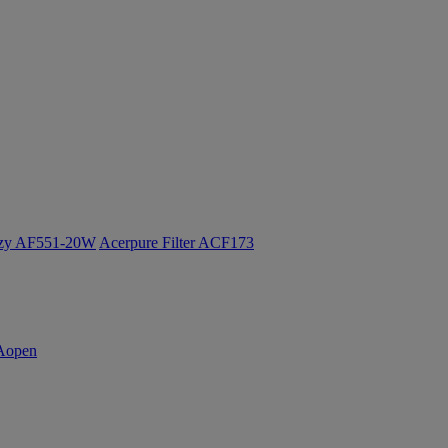
ozy AF551-20W
Acerpure Filter ACF173