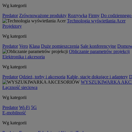
Wg kategorii
Predator
Zrównoważone produkty
Rozrywka
Firmy
Do codziennego
Technologia wyświetlania Acer
Projektory
Wg kategorii
Predator
Vero
Klasa
Duże pomieszczenia
Sale konferencyjne
Domowa
Obliczanie parametrów projekcji
Elektronika i akcesoria
Wg kategorii
Predator
Odzież, torby i akcesoria
Kable, stacje dokujące i adaptery
D
WYSZUKIWARKA AKC
Łączność sieciowa
Wg kategorii
Predator
Wi-Fi
5G
E-mobilność
Wg kategorii