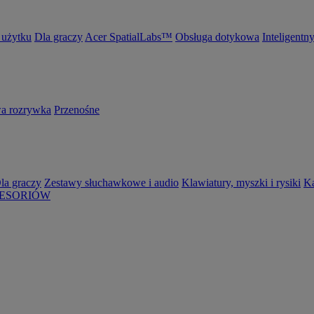
 użytku
Dla graczy
Acer SpatialLabs™
Obsługa dotykowa
Inteligentn
 rozrywka
Przenośne
la graczy
Zestawy słuchawkowe i audio
Klawiatury, myszki i rysiki
K
ESORIÓW