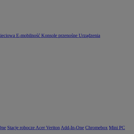
sieciowa
E-mobilność
Konsole przenośne
Urządzenia
-One
Stacje robocze Acer Veriton
Add-In-One
Chromebox
Mini PC