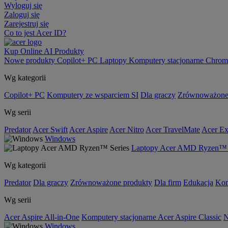
Wyloguj się
Zaloguj się
Zarejestruj się
Co to jest Acer ID?
Kup Online
AI
Produkty
Nowe produkty
Copilot+ PC
Laptopy
Komputery stacjonarne
Chrom
Wg kategorii
Copilot+ PC
Komputery ze wsparciem SI
Dla graczy
Zrównoważone
Wg serii
Predator
Acer Swift
Acer Aspire
Acer Nitro
Acer TravelMate
Acer Ex
Windows
Laptopy Acer AMD Ryzen™ 
Wg kategorii
Predator
Dla graczy
Zrównoważone produkty
Dla firm
Edukacja
Kom
Wg serii
Acer Aspire All-in-One
Komputery stacjonarne Acer Aspire Classic
N
Windows