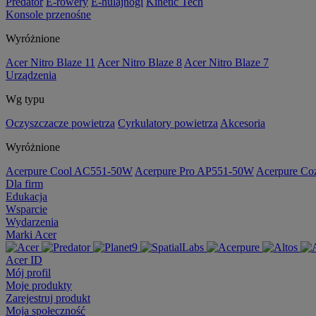
Predator
E-rowery
E-hulajnogi
Kinetic Tech
Konsole przenośne
Wyróżnione
Acer Nitro Blaze 11
Acer Nitro Blaze 8
Acer Nitro Blaze 7
Urządzenia
Wg typu
Oczyszczacze powietrza
Cyrkulatory powietrza
Akcesoria
Wyróżnione
Acerpure Cool AC551-50W
Acerpure Pro AP551-50W
Acerpure C
Dla firm
Edukacja
Wsparcie
Wydarzenia
Marki Acer
Acer ID
Mój profil
Moje produkty
Zarejestruj produkt
Moja społeczność