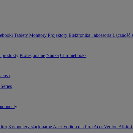
ebooki
Tablety
Monitory
Projektory
Elektronika i akcesoria
Łączność 
 produkty
Profesjonalne
Nauka
Chromebooks
tensa
Series
ponenty
itro
Komputery stacjonarne Acer Veriton dla firm
Acer Veriton All-in