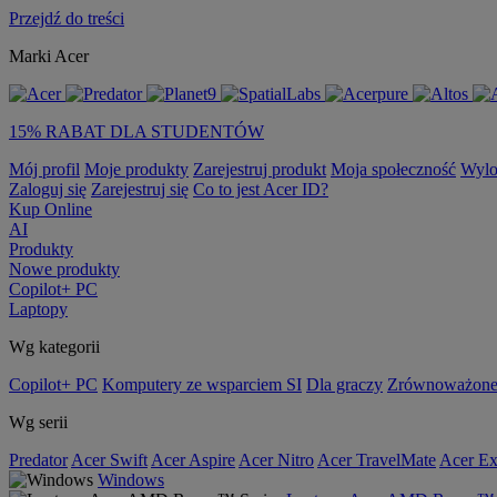
Przejdź do treści
Marki Acer
15% RABAT DLA STUDENTÓW
Mój profil
Moje produkty
Zarejestruj produkt
Moja społeczność
Wylo
Zaloguj się
Zarejestruj się
Co to jest Acer ID?
Kup Online
AI
Produkty
Nowe produkty
Copilot+ PC
Laptopy
Wg kategorii
Copilot+ PC
Komputery ze wsparciem SI
Dla graczy
Zrównoważone
Wg serii
Predator
Acer Swift
Acer Aspire
Acer Nitro
Acer TravelMate
Acer Ex
Windows