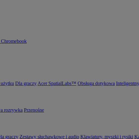
n Chromebook
 użytku
Dla graczy
Acer SpatialLabs™
Obsługa dotykowa
Inteligentn
 rozrywka
Przenośne
la graczy
Zestawy słuchawkowe i audio
Klawiatury, myszki i rysiki
K