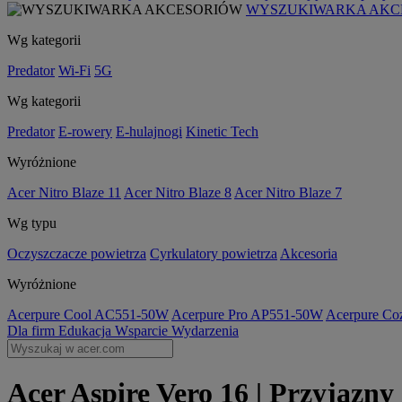
WYSZUKIWARKA AKC
Wg kategorii
Predator
Wi-Fi
5G
Wg kategorii
Predator
E-rowery
E-hulajnogi
Kinetic Tech
Wyróżnione
Acer Nitro Blaze 11
Acer Nitro Blaze 8
Acer Nitro Blaze 7
Wg typu
Oczyszczacze powietrza
Cyrkulatory powietrza
Akcesoria
Wyróżnione
Acerpure Cool AC551-50W
Acerpure Pro AP551-50W
Acerpure C
Dla firm
Edukacja
Wsparcie
Wydarzenia
Acer Aspire Vero 16 | Przyjazny