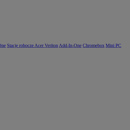
-One
Stacje robocze Acer Veriton
Add-In-One
Chromebox
Mini PC