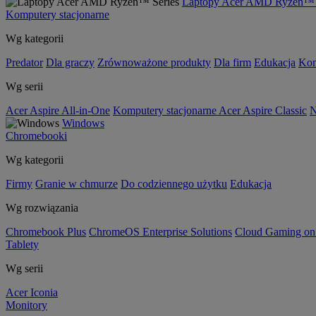
Laptopy Acer AMD Ryzen™ 
Komputery stacjonarne
Wg kategorii
Predator
Dla graczy
Zrównoważone produkty
Dla firm
Edukacja
Kom
Wg serii
Acer Aspire All-in-One
Komputery stacjonarne Acer Aspire Classic
N
Windows
Chromebooki
Wg kategorii
Firmy
Granie w chmurze
Do codziennego użytku
Edukacja
Wg rozwiązania
Chromebook Plus
ChromeOS Enterprise Solutions
Cloud Gaming o
Tablety
Wg serii
Acer Iconia
Monitory