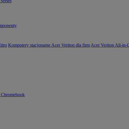
Series
ponenty
itro
Komputery stacjonarne Acer Veriton dla firm
Acer Veriton All-in
n Chromebook