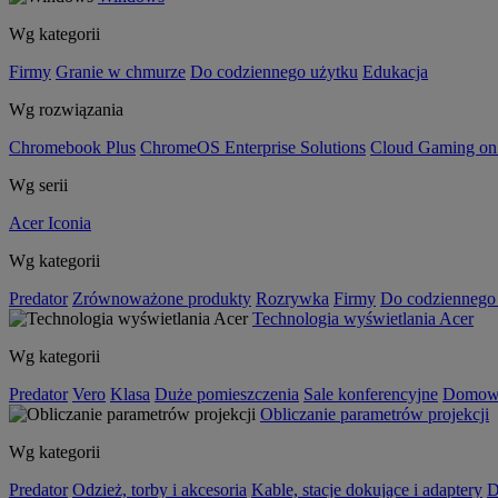
Wg kategorii
Firmy
Granie w chmurze
Do codziennego użytku
Edukacja
Wg rozwiązania
Chromebook Plus
ChromeOS Enterprise Solutions
Cloud Gaming o
Wg serii
Acer Iconia
Wg kategorii
Predator
Zrównoważone produkty
Rozrywka
Firmy
Do codziennego
Technologia wyświetlania Acer
Wg kategorii
Predator
Vero
Klasa
Duże pomieszczenia
Sale konferencyjne
Domowa
Obliczanie parametrów projekcji
Wg kategorii
Predator
Odzież, torby i akcesoria
Kable, stacje dokujące i adaptery
D