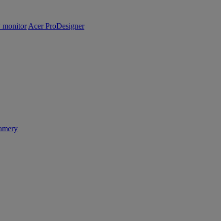
y monitor
Acer ProDesigner
amery