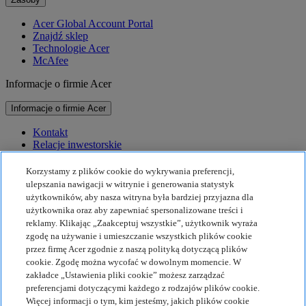
Acer Global Account Portal
Znajdź sklep
Technologie Acer
McAfee
Informacje o firmie Acer
Informacje o firmie Acer
Kontakt
Relacje inwestorskie
Prasa
Nagrody
Korzystamy z plików cookie do wykrywania preferencji,
Wydarzenia
ulepszania nawigacji w witrynie i generowania statystyk
użytkowników, aby nasza witryna była bardziej przyjazna dla
Zrównoważony rozwój
użytkownika oraz aby zapewniać spersonalizowane treści i
reklamy. Klikając „Zaakceptuj wszystkie”, użytkownik wyraża
Zrównoważony rozwój
zgodę na używanie i umieszczanie wszystkich plików cookie
przez firmę Acer zgodnie z naszą polityką dotyczącą plików
Społeczna odpowiedzialność biznesu
cookie. Zgodę można wycofać w dowolnym momencie. W
Ślad węglowy produktu
zakładce „Ustawienia pliki cookie” możesz zarządzać
Projekt Humanity
preferencjami dotyczącymi każdego z rodzajów plików cookie.
Earthion
Więcej informacji o tym, kim jesteśmy, jakich plików cookie