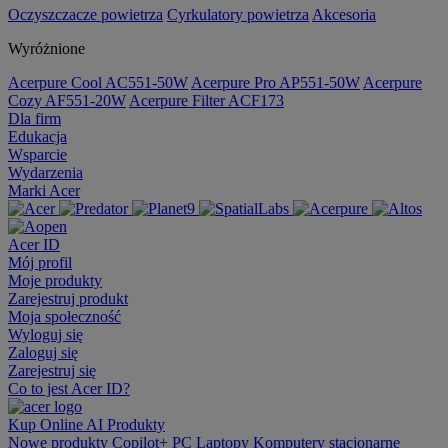
Oczyszczacze powietrza
Cyrkulatory powietrza
Akcesoria
Wyróżnione
Acerpure Cool AC551-50W
Acerpure Pro AP551-50W
Acerpure
Cozy AF551-20W
Acerpure Filter ACF173
Dla firm
Edukacja
Wsparcie
Wydarzenia
Marki Acer
Acer ID
Mój profil
Moje produkty
Zarejestruj produkt
Moja społeczność
Wyloguj się
Zaloguj się
Zarejestruj się
Co to jest Acer ID?
Kup Online
AI
Produkty
Nowe produkty
Copilot+ PC
Laptopy
Komputery stacjonarne