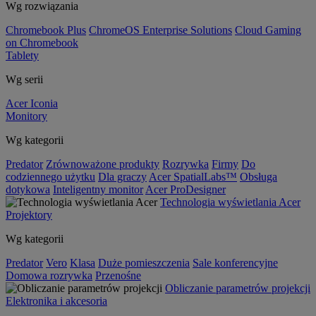
Wg rozwiązania
Chromebook Plus
ChromeOS Enterprise Solutions
Cloud Gaming
on Chromebook
Tablety
Wg serii
Acer Iconia
Monitory
Wg kategorii
Predator
Zrównoważone produkty
Rozrywka
Firmy
Do
codziennego użytku
Dla graczy
Acer SpatialLabs™
Obsługa
dotykowa
Inteligentny monitor
Acer ProDesigner
Technologia wyświetlania Acer
Projektory
Wg kategorii
Predator
Vero
Klasa
Duże pomieszczenia
Sale konferencyjne
Domowa rozrywka
Przenośne
Obliczanie parametrów projekcji
Elektronika i akcesoria