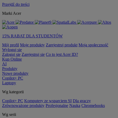
Przejdź do treści
Marki Acer
15% RABAT DLA STUDENTÓW
Mój profil
Moje produkty
Zarejestruj produkt
Moja społeczność
Wyloguj się
Zaloguj się
Zarejestruj się
Co to jest Acer ID?
Kup Online
AI
Produkty
Nowe produkty
Copilot+ PC
Laptopy
Wg kategorii
Copilot+ PC
Komputery ze wsparciem SI
Dla graczy
Zrównoważone produkty
Profesjonalne
Nauka
Chromebooks
Wg serii