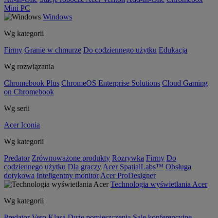
Mini PC
Windows
Wg kategorii
Firmy
Granie w chmurze
Do codziennego użytku
Edukacja
Wg rozwiązania
Chromebook Plus
ChromeOS Enterprise Solutions
Cloud Gaming
on Chromebook
Wg serii
Acer Iconia
Wg kategorii
Predator
Zrównoważone produkty
Rozrywka
Firmy
Do
codziennego użytku
Dla graczy
Acer SpatialLabs™
Obsługa
dotykowa
Inteligentny monitor
Acer ProDesigner
Technologia wyświetlania Acer
Wg kategorii
Predator
Vero
Klasa
Duże pomieszczenia
Sale konferencyjne