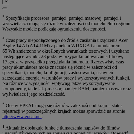
*
Specyfikacje procesora, pamięci, pamięci masowej, pamięci i
wyświetlacza mogą się różnić w zależności od modelu i/lub regionu.
Wszystkie modele podlegają ograniczeniu dostępności.
*
Czas pracy niepodłączonego do źródła zasilania urządzenia Acer
Aspire 14 AI (A14-11M) z panelem WUXGA i akumulatorem
65 Wh zmierzono w określonych warunkach testowych i uzyskano
następujące wyniki: 28 godz. w przypadku odtwarzania filmów,
17 godz. w przypadku przeglądania Internetu. Rzeczywisty czas
pracy akumulatora może znacznie się różnić w zależności od
specyfikacji, modelu, konfiguracji, zastosowania, ustawień
zarządzania energią, warunków pracy i wykorzystywanych funkcji.
Na różnice w wydajności wpływają także wykorzystywane
komponenty, takie jak procesor, pamięć RAM, pamięć masowa oraz
wyświetlacz i jego rozdzielczość.
*
Oceny EPEAT mogą się różnić w zależności od kraju – status
rejestracji w poszczególnych krajach można sprawdzić na stronie
http://www.epeat.net
.
1
Aktualnie obsługuje funkcję tłumaczenia napisów do filmów
i nagrań dźwiękowych na angielski z ponad 40 języków. Odwiedź