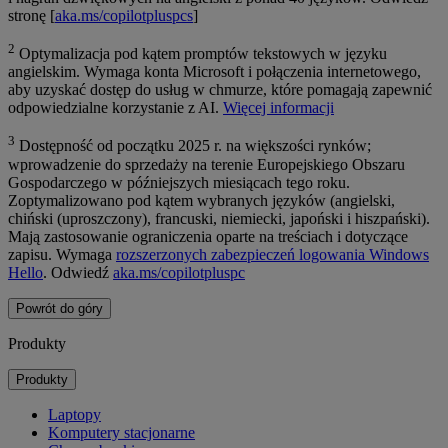
stronę [
aka.ms/copilotpluspcs
]
2
Optymalizacja pod kątem promptów tekstowych w języku
angielskim. Wymaga konta Microsoft i połączenia internetowego,
aby uzyskać dostęp do usług w chmurze, które pomagają zapewnić
odpowiedzialne korzystanie z AI.
Więcej informacji
3
Dostępność od początku 2025 r. na większości rynków;
wprowadzenie do sprzedaży na terenie Europejskiego Obszaru
Gospodarczego w późniejszych miesiącach tego roku.
Zoptymalizowano pod kątem wybranych języków (angielski,
chiński (uproszczony), francuski, niemiecki, japoński i hiszpański).
Mają zastosowanie ograniczenia oparte na treściach i dotyczące
zapisu. Wymaga
rozszerzonych zabezpieczeń logowania Windows
Hello
. Odwiedź
aka.ms/copilotpluspc
Powrót do góry
Produkty
Produkty
Laptopy
Komputery stacjonarne