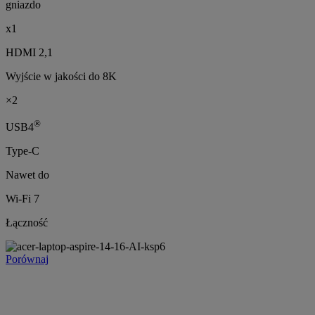
gniazdo
x1
HDMI 2,1
Wyjście w jakości do 8K
×2
®
USB4
Type-C
Nawet do
Wi-Fi 7
Łączność
Porównaj