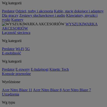
Wg kategorii
Predator
Odzież, torby i akcesoria
Kable, stacje dokujące i adaptery
Dla graczy
Zestawy słuchawkowe i audio
Klawiatury, myszki i
rysiki
Kamery
WYSZUKIWARKA
AKCESORIÓW
Łączność sieciowa
Wg kategorii
Predator
Wi-Fi
5G
E-mobilność
Wg kategorii
Predator
E-rowery
E-hulajnogi
Kinetic Tech
Konsole przenośne
Wyróżnione
Acer Nitro Blaze 11
Acer Nitro Blaze 8
Acer Nitro Blaze 7
Urządzenia
Wg typu