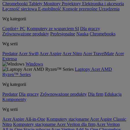
Chromebooki
Tablety
Monitory
Projektory
Elektronika i akcesoria
Łączność sieciowa
E-mobilność
Konsole przenośne
Urządzenia
Wg kategorii
Copilot+ PC
Komputery ze wsparciem SI
Dla graczy
Zrównoważone produkty
Profesjonalne
Nauka
Chromebooks
Wg serii
Predator
Acer Swift
Acer Aspire
Acer Nitro
Acer TravelMate
Acer
Extensa
Windows
Laptopy Acer AMD
Ryzen™ Series
Wg kategorii
Predator
Dla graczy
Zrównoważone produkty
Dla firm
Edukacja
Komponenty
Wg serii
Acer Aspire All-in-One
Komputery stacjonarne Acer Aspire Classic
Nitro
Komputery stacjonarne Acer Veriton dla firm
Acer Veriton
All-in-One
Stacje robocze Acer Veriton
Add-In-One
Chromebox