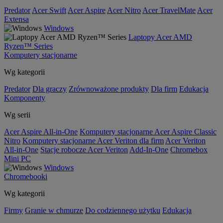
Predator
Acer Swift
Acer Aspire
Acer Nitro
Acer TravelMate
Acer
Extensa
Windows
Laptopy Acer AMD
Ryzen™ Series
Komputery stacjonarne
Wg kategorii
Predator
Dla graczy
Zrównoważone produkty
Dla firm
Edukacja
Komponenty
Wg serii
Acer Aspire All-in-One
Komputery stacjonarne Acer Aspire Classic
Nitro
Komputery stacjonarne Acer Veriton dla firm
Acer Veriton
All-in-One
Stacje robocze Acer Veriton
Add-In-One
Chromebox
Mini PC
Windows
Chromebooki
Wg kategorii
Firmy
Granie w chmurze
Do codziennego użytku
Edukacja