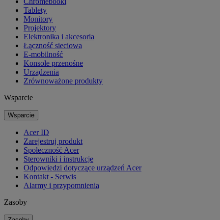
Chromebooki
Tablety
Monitory
Projektory
Elektronika i akcesoria
Łączność sieciowa
E-mobilność
Konsole przenośne
Urządzenia
Zrównoważone produkty
Wsparcie
Wsparcie
Acer ID
Zarejestruj produkt
Społeczność Acer
Sterowniki i instrukcje
Odpowiedzi dotyczące urządzeń Acer
Kontakt - Serwis
Alarmy i przypomnienia
Zasoby
Zasoby