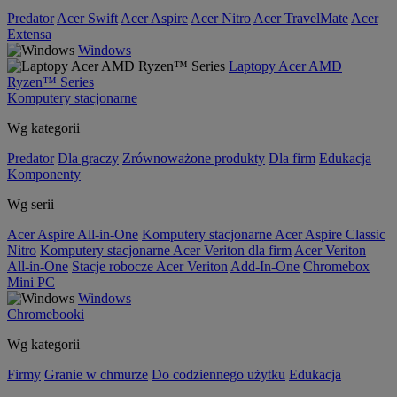
Predator
Acer Swift
Acer Aspire
Acer Nitro
Acer TravelMate
Acer
Extensa
Windows
Laptopy Acer AMD
Ryzen™ Series
Komputery stacjonarne
Wg kategorii
Predator
Dla graczy
Zrównoważone produkty
Dla firm
Edukacja
Komponenty
Wg serii
Acer Aspire All-in-One
Komputery stacjonarne Acer Aspire Classic
Nitro
Komputery stacjonarne Acer Veriton dla firm
Acer Veriton
All-in-One
Stacje robocze Acer Veriton
Add-In-One
Chromebox
Mini PC
Windows
Chromebooki
Wg kategorii
Firmy
Granie w chmurze
Do codziennego użytku
Edukacja