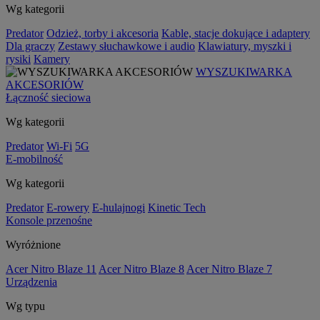
Wg kategorii
Predator
Odzież, torby i akcesoria
Kable, stacje dokujące i adaptery
Dla graczy
Zestawy słuchawkowe i audio
Klawiatury, myszki i
rysiki
Kamery
WYSZUKIWARKA
AKCESORIÓW
Łączność sieciowa
Wg kategorii
Predator
Wi-Fi
5G
E-mobilność
Wg kategorii
Predator
E-rowery
E-hulajnogi
Kinetic Tech
Konsole przenośne
Wyróżnione
Acer Nitro Blaze 11
Acer Nitro Blaze 8
Acer Nitro Blaze 7
Urządzenia
Wg typu