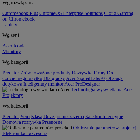
Wg rozwiązania
Chromebook Plus
ChromeOS Enterprise Solutions
Cloud Gaming
on Chromebook
Tablety
Wg serii
Acer Iconia
Monitory
Wg kategorii
Predator
Zrównoważone produkty
Rozrywka
Firmy
Do
codziennego użytku
Dla graczy
Acer SpatialLabs™
Obsługa
dotykowa
Inteligentny monitor
Acer ProDesigner
Technologia wyświetlania Acer
Projektory
Wg kategorii
Predator
Vero
Klasa
Duże pomieszczenia
Sale konferencyjne
Domowa rozrywka
Przenośne
Obliczanie parametrów projekcji
Elektronika i akcesoria