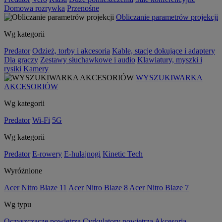
Domowa rozrywka
Przenośne
Obliczanie parametrów projekcji
Wg kategorii
Predator
Odzież, torby i akcesoria
Kable, stacje dokujące i adaptery
Dla graczy
Zestawy słuchawkowe i audio
Klawiatury, myszki i
rysiki
Kamery
WYSZUKIWARKA
AKCESORIÓW
Wg kategorii
Predator
Wi-Fi
5G
Wg kategorii
Predator
E-rowery
E-hulajnogi
Kinetic Tech
Wyróżnione
Acer Nitro Blaze 11
Acer Nitro Blaze 8
Acer Nitro Blaze 7
Wg typu
Oczyszczacze powietrza
Cyrkulatory powietrza
Akcesoria