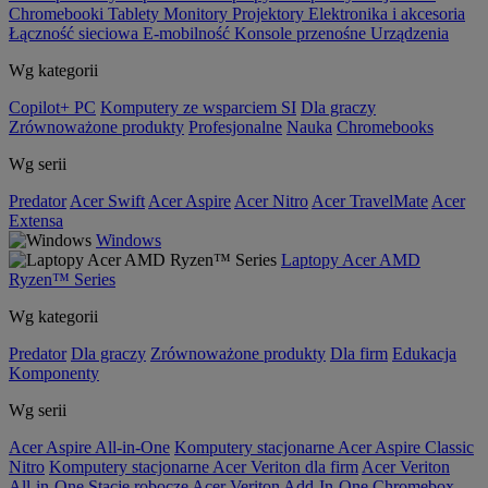
Chromebooki
Tablety
Monitory
Projektory
Elektronika i akcesoria
Łączność sieciowa
E-mobilność
Konsole przenośne
Urządzenia
Wg kategorii
Copilot+ PC
Komputery ze wsparciem SI
Dla graczy
Zrównoważone produkty
Profesjonalne
Nauka
Chromebooks
Wg serii
Predator
Acer Swift
Acer Aspire
Acer Nitro
Acer TravelMate
Acer
Extensa
Windows
Laptopy Acer AMD
Ryzen™ Series
Wg kategorii
Predator
Dla graczy
Zrównoważone produkty
Dla firm
Edukacja
Komponenty
Wg serii
Acer Aspire All-in-One
Komputery stacjonarne Acer Aspire Classic
Nitro
Komputery stacjonarne Acer Veriton dla firm
Acer Veriton
All-in-One
Stacje robocze Acer Veriton
Add-In-One
Chromebox