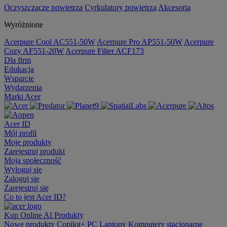
Oczyszczacze powietrza
Cyrkulatory powietrza
Akcesoria
Wyróżnione
Acerpure Cool AC551-50W
Acerpure Pro AP551-50W
Acerpure
Cozy AF551-20W
Acerpure Filter ACF173
Dla firm
Edukacja
Wsparcie
Wydarzenia
Marki Acer
Acer ID
Mój profil
Moje produkty
Zarejestruj produkt
Moja społeczność
Wyloguj się
Zaloguj się
Zarejestruj się
Co to jest Acer ID?
Kup Online
AI
Produkty
Nowe produkty
Copilot+ PC
Laptopy
Komputery stacjonarne