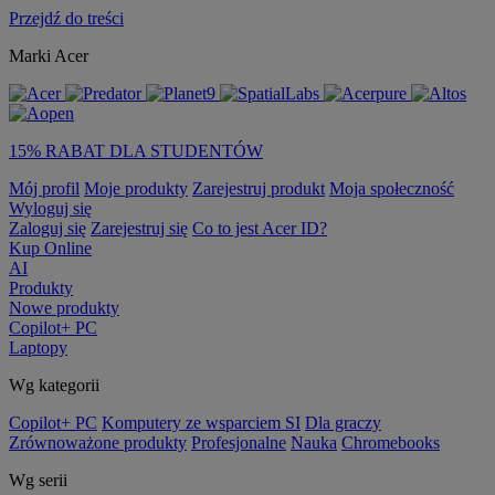
Przejdź do treści
Marki Acer
15% RABAT DLA STUDENTÓW
Mój profil
Moje produkty
Zarejestruj produkt
Moja społeczność
Wyloguj się
Zaloguj się
Zarejestruj się
Co to jest Acer ID?
Kup Online
AI
Produkty
Nowe produkty
Copilot+ PC
Laptopy
Wg kategorii
Copilot+ PC
Komputery ze wsparciem SI
Dla graczy
Zrównoważone produkty
Profesjonalne
Nauka
Chromebooks
Wg serii