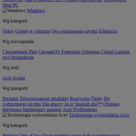
Mini PC
Windows
Wg kategorii
Firmy
Granie w chmurze
Do codziennego użytku
Edukacja
Wg rozwiązania
Chromebook Plus
ChromeOS Enterprise Solutions
Cloud Gaming
on Chromebook
Wg serii
Acer Iconia
Wg kategorii
Predator
Zrównoważone produkty
Rozrywka
Firmy
Do
codziennego użytku
Dla graczy
Acer SpatialLabs™
Obsługa
dotykowa
Inteligentny monitor
Acer ProDesigner
Technologia wyświetlania Acer
Wg kategorii
Predator
Vero
Klasa
Duże pomieszczenia
Sale konferencyjne