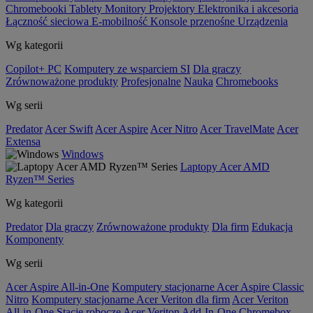
Chromebooki
Tablety
Monitory
Projektory
Elektronika i akcesoria
Łączność sieciowa
E-mobilność
Konsole przenośne
Urządzenia
Wg kategorii
Copilot+ PC
Komputery ze wsparciem SI
Dla graczy
Zrównoważone produkty
Profesjonalne
Nauka
Chromebooks
Wg serii
Predator
Acer Swift
Acer Aspire
Acer Nitro
Acer TravelMate
Acer
Extensa
Windows
Laptopy Acer AMD
Ryzen™ Series
Wg kategorii
Predator
Dla graczy
Zrównoważone produkty
Dla firm
Edukacja
Komponenty
Wg serii
Acer Aspire All-in-One
Komputery stacjonarne Acer Aspire Classic
Nitro
Komputery stacjonarne Acer Veriton dla firm
Acer Veriton
All-in-One
Stacje robocze Acer Veriton
Add-In-One
Chromebox