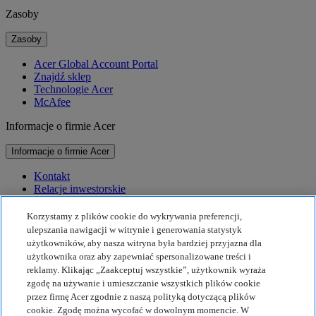
Zasoby
Zasoby
Acer Global Account Portal
Znajdź sklep
Technologie Acer
McAfee
Informacje o firmie Acer
Informacje o firmie Acer
Kontakt
Relacje inwestorskie
Prasa
Nagrody
Korzystamy z plików cookie do wykrywania preferencji,
Wydarzenia
ulepszania nawigacji w witrynie i generowania statystyk
użytkowników, aby nasza witryna była bardziej przyjazna dla
Zrównoważony rozwój
użytkownika oraz aby zapewniać spersonalizowane treści i
reklamy. Klikając „Zaakceptuj wszystkie”, użytkownik wyraża
Zrównoważony rozwój
zgodę na używanie i umieszczanie wszystkich plików cookie
przez firmę Acer zgodnie z naszą polityką dotyczącą plików
Społeczna odpowiedzialność biznesu
cookie. Zgodę można wycofać w dowolnym momencie. W
Ślad węglowy produktu