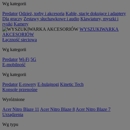
Wg kategorii
Predator
Odzież, torby i akcesoria
Kable, stacje dokujące i adaptery
Dla graczy
Zestawy słuchawkowe i audio
Klawiatury, myszki i
rysiki
Kamery
WYSZUKIWARKA
AKCESORIÓW
Łączność sieciowa
Wg kategorii
Predator
Wi-Fi
5G
E-mobilność
Wg kategorii
Predator
E-rowery
E-hulajnogi
Kinetic Tech
Konsole przenośne
Wyróżnione
Acer Nitro Blaze 11
Acer Nitro Blaze 8
Acer Nitro Blaze 7
Urządzenia
Wg typu