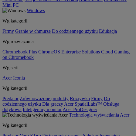
Mini PC
Windows
Wg kategorii
Firmy
Granie w chmurze
Do codziennego użytku
Edukacja
Wg rozwiązania
Chromebook Plus
ChromeOS Enterprise Solutions
Cloud Gaming
on Chromebook
Wg serii
Acer Iconia
Wg kategorii
Predator
Zrównoważone produkty
Rozrywka
Firmy
Do
codziennego użytku
Dla graczy
Acer SpatialLabs™
Obsługa
dotykowa
Inteligentny monitor
Acer ProDesigner
Technologia wyświetlania Acer
Wg kategorii
Predator
Vero
Klasa
Duże pomieszczenia
Sale konferencyjne