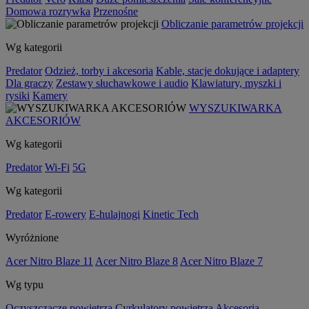
Domowa rozrywka
Przenośne
Obliczanie parametrów projekcji
Wg kategorii
Predator
Odzież, torby i akcesoria
Kable, stacje dokujące i adaptery
Dla graczy
Zestawy słuchawkowe i audio
Klawiatury, myszki i
rysiki
Kamery
WYSZUKIWARKA
AKCESORIÓW
Wg kategorii
Predator
Wi-Fi
5G
Wg kategorii
Predator
E-rowery
E-hulajnogi
Kinetic Tech
Wyróżnione
Acer Nitro Blaze 11
Acer Nitro Blaze 8
Acer Nitro Blaze 7
Wg typu
Oczyszczacze powietrza
Cyrkulatory powietrza
Akcesoria