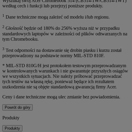
Wyszukaj swój Acer Chromebook 514 (CB514-1W/CB514-1WT)
według cech i funkcji lub przejrzyj poniższe produkty.
1
Dane techniczne mogą zależeć od modelu i/lub regionu.
2
Głośność będzie od 180% do 256% wyższa niż w przypadku
standardowych laptopów w zależności od plików odtwarzanych na
tym Chromebooku.
3
Test odporności na dostawanie się drobin piasku i kurzu został
przeprowadzony na podstawie normy MIL-STD 810F.
* MIL-STD 810G/H jest protokołem testowym przeprowadzanym
w kontrolowanych warunkach i nie gwarantuje przyszłych osiągów
we wszystkich sytuacjach. Nie należy próbować przeprowadzać
tych testów na własną rękę, ponieważ będące ich rezultatem
uszkodzenia nie są objęte standardową gwarancją firmy Acer.
Ceny i dane techniczne mogą ulec zmianie bez powiadomienia.
Powrót do góry
Produkty
Produkty