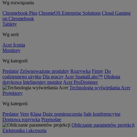
Wg rozwiązania
Chromebook Plus
ChromeOS Enterprise Solutions
Cloud Gaming
on Chromebook
Tablety
Wg serii
Acer Iconia
Monitory
Wg kategorii
Predator
Zrównoważone produkty
Rozrywka
Firmy
Do
codziennego użytku
Dla graczy
Acer SpatialLabs™
Obsługa
dotykowa
Inteligentny monitor
Acer ProDesigner
Technologia wyświetlania Acer
Projektory
Wg kategorii
Predator
Vero
Klasa
Duże pomieszczenia
Sale konferencyjne
Domowa rozrywka
Przenośne
Obliczanie parametrów projekcji
Elektronika i akcesoria