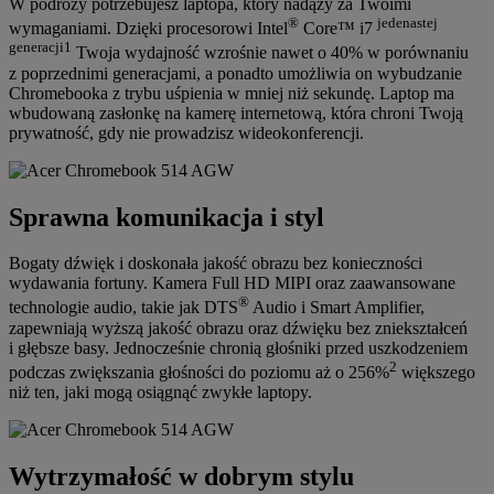
W podróży potrzebujesz laptopa, który nadąży za Twoimi
®
jedenastej
wymaganiami. Dzięki procesorowi Intel
Core™ i7
generacji
1
Twoja wydajność wzrośnie nawet o 40% w porównaniu
z poprzednimi generacjami, a ponadto umożliwia on wybudzanie
Chromebooka z trybu uśpienia w mniej niż sekundę. Laptop ma
wbudowaną zasłonkę na kamerę internetową, która chroni Twoją
prywatność, gdy nie prowadzisz wideokonferencji.
Sprawna komunikacja i styl
Bogaty dźwięk i doskonała jakość obrazu bez konieczności
wydawania fortuny. Kamera Full HD MIPI oraz zaawansowane
®
technologie audio, takie jak DTS
Audio i Smart Amplifier,
zapewniają wyższą jakość obrazu oraz dźwięku bez zniekształceń
i głębsze basy. Jednocześnie chronią głośniki przed uszkodzeniem
2
podczas zwiększania głośności do poziomu aż o 256%
większego
niż ten, jaki mogą osiągnąć zwykłe laptopy.
Wytrzymałość w dobrym stylu