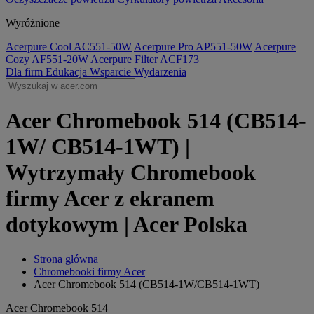
Wyróżnione
Acerpure Cool AC551-50W
Acerpure Pro AP551-50W
Acerpure
Cozy AF551-20W
Acerpure Filter ACF173
Dla firm
Edukacja
Wsparcie
Wydarzenia
Acer Chromebook 514 (CB514-
1W/ CB514-1WT) |
Wytrzymały Chromebook
firmy Acer z ekranem
dotykowym | Acer Polska
Strona główna
Chromebooki firmy Acer
Acer Chromebook 514 (CB514-1W/CB514-1WT)
Acer Chromebook 514