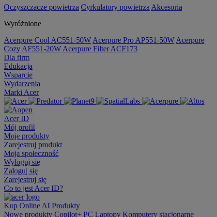
Oczyszczacze powietrza
Cyrkulatory powietrza
Akcesoria
Wyróżnione
Acerpure Cool AC551-50W
Acerpure Pro AP551-50W
Acerpure
Cozy AF551-20W
Acerpure Filter ACF173
Dla firm
Edukacja
Wsparcie
Wydarzenia
Marki Acer
Acer ID
Mój profil
Moje produkty
Zarejestruj produkt
Moja społeczność
Wyloguj się
Zaloguj się
Zarejestruj się
Co to jest Acer ID?
Kup Online
AI
Produkty
Nowe produkty
Copilot+ PC
Laptopy
Komputery stacjonarne