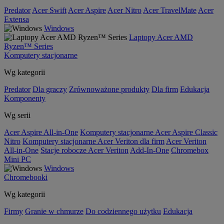
Predator
Acer Swift
Acer Aspire
Acer Nitro
Acer TravelMate
Acer
Extensa
Windows
Laptopy Acer AMD
Ryzen™ Series
Komputery stacjonarne
Wg kategorii
Predator
Dla graczy
Zrównoważone produkty
Dla firm
Edukacja
Komponenty
Wg serii
Acer Aspire All-in-One
Komputery stacjonarne Acer Aspire Classic
Nitro
Komputery stacjonarne Acer Veriton dla firm
Acer Veriton
All-in-One
Stacje robocze Acer Veriton
Add-In-One
Chromebox
Mini PC
Windows
Chromebooki
Wg kategorii
Firmy
Granie w chmurze
Do codziennego użytku
Edukacja