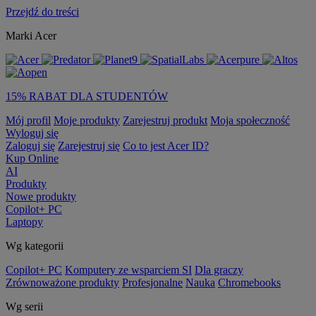
Przejdź do treści
Marki Acer
15% RABAT DLA STUDENTÓW
Mój profil
Moje produkty
Zarejestruj produkt
Moja społeczność
Wyloguj się
Zaloguj się
Zarejestruj się
Co to jest Acer ID?
Kup Online
AI
Produkty
Nowe produkty
Copilot+ PC
Laptopy
Wg kategorii
Copilot+ PC
Komputery ze wsparciem SI
Dla graczy
Zrównoważone produkty
Profesjonalne
Nauka
Chromebooks
Wg serii