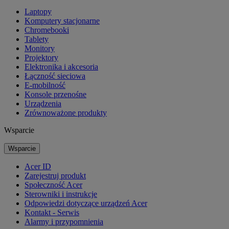
Laptopy
Komputery stacjonarne
Chromebooki
Tablety
Monitory
Projektory
Elektronika i akcesoria
Łączność sieciowa
E-mobilność
Konsole przenośne
Urządzenia
Zrównoważone produkty
Wsparcie
Wsparcie
Acer ID
Zarejestruj produkt
Społeczność Acer
Sterowniki i instrukcje
Odpowiedzi dotyczące urządzeń Acer
Kontakt - Serwis
Alarmy i przypomnienia