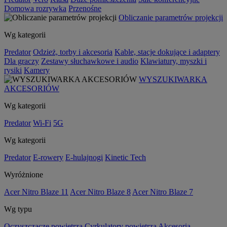
Domowa rozrywka
Przenośne
Obliczanie parametrów projekcji
Wg kategorii
Predator
Odzież, torby i akcesoria
Kable, stacje dokujące i adaptery
Dla graczy
Zestawy słuchawkowe i audio
Klawiatury, myszki i
rysiki
Kamery
WYSZUKIWARKA
AKCESORIÓW
Wg kategorii
Predator
Wi-Fi
5G
Wg kategorii
Predator
E-rowery
E-hulajnogi
Kinetic Tech
Wyróżnione
Acer Nitro Blaze 11
Acer Nitro Blaze 8
Acer Nitro Blaze 7
Wg typu
Oczyszczacze powietrza
Cyrkulatory powietrza
Akcesoria