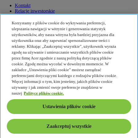
Kontakt
Relacje inwestorskie
Prasa
Nagrody
Korzystamy z plików cookie do wykrywania preferencji,
Wydarzenia
ulepszania nawigacji w witrynie i generowania statystyk
użytkowników, aby nasza witryna była bardziej przyjazna dla
Zrównoważony rozwój
użytkownika oraz aby zapewniać spersonalizowane treści i
reklamy. Klikając „Zaakceptuj wszystkie”, użytkownik wyraża
Zrównoważony rozwój
zgodę na używanie i umieszczanie wszystkich plików cookie
przez firmę Acer zgodnie z naszą polityką dotyczącą plików
Społeczna odpowiedzialność biznesu
cookie. Zgodę można wycofać w dowolnym momencie. W
Ślad węglowy produktu
zakładce „Ustawienia pliki cookie” możesz zarządzać
Projekt Humanity
preferencjami dotyczącymi każdego z rodzajów plików cookie.
Earthion
Więcej informacji o tym, kim jesteśmy, jakich plików cookie
Polityka prywatności
używamy i jak zmienić swoje preferencje znajdziesz w
Zasady dot. plików cookie
naszej
Polityce plików cookie.
Nota prawna
Dodatkowe informacje prawne
Ustawienia plików cookie
Polityka dostępności
Ustawienia plików cookie
Polska - Polski
Zaakceptuj wszystkie
© 2026 Acer Inc.