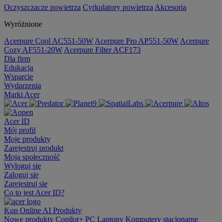
Oczyszczacze powietrza
Cyrkulatory powietrza
Akcesoria
Wyróżnione
Acerpure Cool AC551-50W
Acerpure Pro AP551-50W
Acerpure
Cozy AF551-20W
Acerpure Filter ACF173
Dla firm
Edukacja
Wsparcie
Wydarzenia
Marki Acer
Acer ID
Mój profil
Moje produkty
Zarejestruj produkt
Moja społeczność
Wyloguj się
Zaloguj się
Zarejestruj się
Co to jest Acer ID?
Kup Online
AI
Produkty
Nowe produkty
Copilot+ PC
Laptopy
Komputery stacjonarne