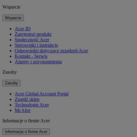
Wsparcie
Wsparcie
Acer ID
Zarejestruj produkt
Społeczność Acer
Sterowniki i instrukcje
Odpowiedzi dotyczące urządzeń Acer
Kontakt - Serwis
Alarmy i przypomnienia
Zasoby
Zasoby
Acer Global Account Portal
Znajdź sklep
Technologie Acer
McAfee
Informacje o firmie Acer
Informacje o firmie Acer