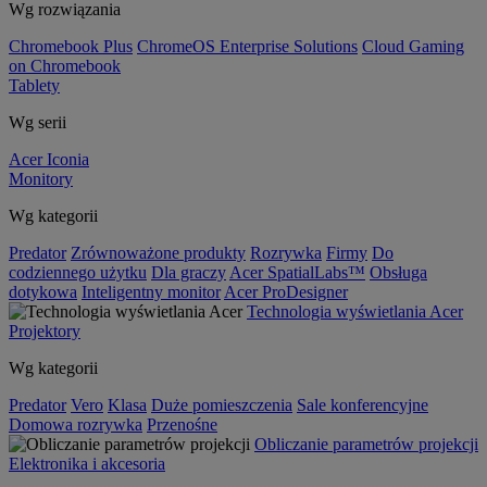
Wg rozwiązania
Chromebook Plus
ChromeOS Enterprise Solutions
Cloud Gaming
on Chromebook
Tablety
Wg serii
Acer Iconia
Monitory
Wg kategorii
Predator
Zrównoważone produkty
Rozrywka
Firmy
Do
codziennego użytku
Dla graczy
Acer SpatialLabs™
Obsługa
dotykowa
Inteligentny monitor
Acer ProDesigner
Technologia wyświetlania Acer
Projektory
Wg kategorii
Predator
Vero
Klasa
Duże pomieszczenia
Sale konferencyjne
Domowa rozrywka
Przenośne
Obliczanie parametrów projekcji
Elektronika i akcesoria