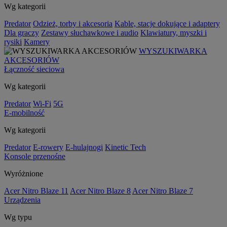
Wg kategorii
Predator
Odzież, torby i akcesoria
Kable, stacje dokujące i adaptery
Dla graczy
Zestawy słuchawkowe i audio
Klawiatury, myszki i
rysiki
Kamery
WYSZUKIWARKA
AKCESORIÓW
Łączność sieciowa
Wg kategorii
Predator
Wi-Fi
5G
E-mobilność
Wg kategorii
Predator
E-rowery
E-hulajnogi
Kinetic Tech
Konsole przenośne
Wyróżnione
Acer Nitro Blaze 11
Acer Nitro Blaze 8
Acer Nitro Blaze 7
Urządzenia
Wg typu