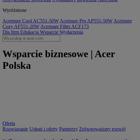
Wyróżnione
Acerpure Cool AC551-50W
Acerpure Pro AP551-50W
Acerpure
Cozy AF551-20W
Acerpure Filter ACF173
Dla firm
Edukacja
Wsparcie
Wydarzenia
Wsparcie biznesowe | Acer
Polska
Oferta
Rozwiązanie
Usługi i oferty
Partnerzy
Zrównoważony rozwój