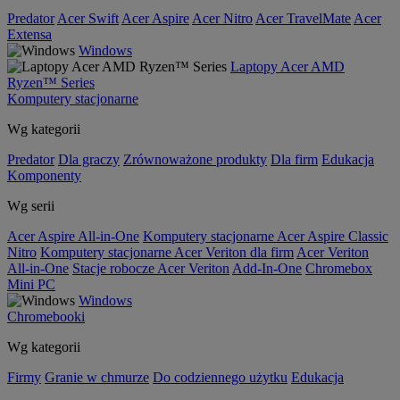
Predator
Acer Swift
Acer Aspire
Acer Nitro
Acer TravelMate
Acer
Extensa
Windows
Laptopy Acer AMD
Ryzen™ Series
Komputery stacjonarne
Wg kategorii
Predator
Dla graczy
Zrównoważone produkty
Dla firm
Edukacja
Komponenty
Wg serii
Acer Aspire All-in-One
Komputery stacjonarne Acer Aspire Classic
Nitro
Komputery stacjonarne Acer Veriton dla firm
Acer Veriton
All-in-One
Stacje robocze Acer Veriton
Add-In-One
Chromebox
Mini PC
Windows
Chromebooki
Wg kategorii
Firmy
Granie w chmurze
Do codziennego użytku
Edukacja