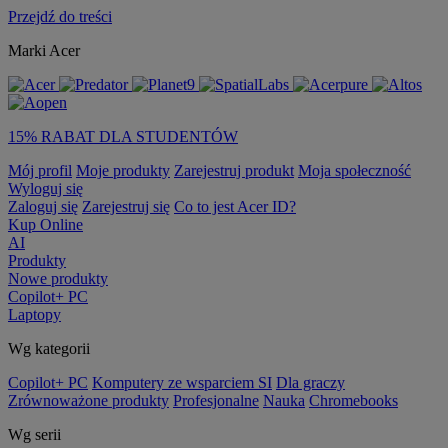
Przejdź do treści
Marki Acer
15% RABAT DLA STUDENTÓW
Mój profil
Moje produkty
Zarejestruj produkt
Moja społeczność
Wyloguj się
Zaloguj się
Zarejestruj się
Co to jest Acer ID?
Kup Online
AI
Produkty
Nowe produkty
Copilot+ PC
Laptopy
Wg kategorii
Copilot+ PC
Komputery ze wsparciem SI
Dla graczy
Zrównoważone produkty
Profesjonalne
Nauka
Chromebooks
Wg serii