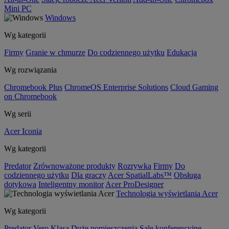
Mini PC
Windows
Wg kategorii
Firmy
Granie w chmurze
Do codziennego użytku
Edukacja
Wg rozwiązania
Chromebook Plus
ChromeOS Enterprise Solutions
Cloud Gaming
on Chromebook
Wg serii
Acer Iconia
Wg kategorii
Predator
Zrównoważone produkty
Rozrywka
Firmy
Do
codziennego użytku
Dla graczy
Acer SpatialLabs™
Obsługa
dotykowa
Inteligentny monitor
Acer ProDesigner
Technologia wyświetlania Acer
Wg kategorii
Predator
Vero
Klasa
Duże pomieszczenia
Sale konferencyjne