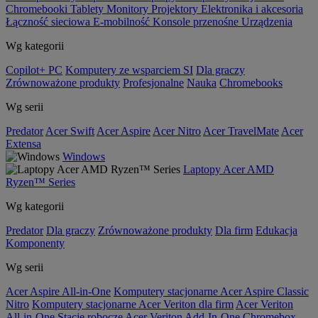
Chromebooki
Tablety
Monitory
Projektory
Elektronika i akcesoria
Łączność sieciowa
E-mobilność
Konsole przenośne
Urządzenia
Wg kategorii
Copilot+ PC
Komputery ze wsparciem SI
Dla graczy
Zrównoważone produkty
Profesjonalne
Nauka
Chromebooks
Wg serii
Predator
Acer Swift
Acer Aspire
Acer Nitro
Acer TravelMate
Acer
Extensa
Windows
Laptopy Acer AMD
Ryzen™ Series
Wg kategorii
Predator
Dla graczy
Zrównoważone produkty
Dla firm
Edukacja
Komponenty
Wg serii
Acer Aspire All-in-One
Komputery stacjonarne Acer Aspire Classic
Nitro
Komputery stacjonarne Acer Veriton dla firm
Acer Veriton
All-in-One
Stacje robocze Acer Veriton
Add-In-One
Chromebox