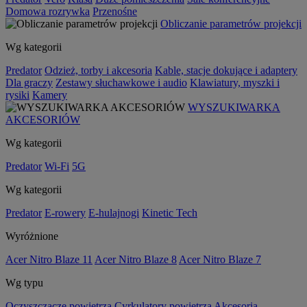
Domowa rozrywka
Przenośne
Obliczanie parametrów projekcji
Wg kategorii
Predator
Odzież, torby i akcesoria
Kable, stacje dokujące i adaptery
Dla graczy
Zestawy słuchawkowe i audio
Klawiatury, myszki i
rysiki
Kamery
WYSZUKIWARKA
AKCESORIÓW
Wg kategorii
Predator
Wi-Fi
5G
Wg kategorii
Predator
E-rowery
E-hulajnogi
Kinetic Tech
Wyróżnione
Acer Nitro Blaze 11
Acer Nitro Blaze 8
Acer Nitro Blaze 7
Wg typu
Oczyszczacze powietrza
Cyrkulatory powietrza
Akcesoria