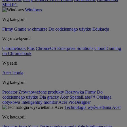
Mini PC
Windows
Wg kategorii
Firmy
Granie w chmurze
Do codziennego użytku
Edukacja
Wg rozwiązania
Chromebook Plus
ChromeOS Enterprise Solutions
Cloud Gaming
on Chromebook
Wg serii
Acer Iconia
Wg kategorii
Predator
Zrównoważone produkty
Rozrywka
Firmy
Do
codziennego użytku
Dla graczy
Acer SpatialLabs™
Obsługa
dotykowa
Inteligentny monitor
Acer ProDesigner
Technologia wyświetlania Acer
Wg kategorii
Predator
Vero
Klasa
Duże pomieszczenia
Sale konferencyjne