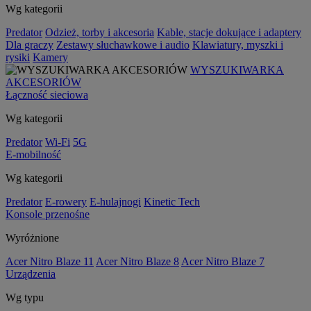
Wg kategorii
Predator
Odzież, torby i akcesoria
Kable, stacje dokujące i adaptery
Dla graczy
Zestawy słuchawkowe i audio
Klawiatury, myszki i
rysiki
Kamery
WYSZUKIWARKA
AKCESORIÓW
Łączność sieciowa
Wg kategorii
Predator
Wi-Fi
5G
E-mobilność
Wg kategorii
Predator
E-rowery
E-hulajnogi
Kinetic Tech
Konsole przenośne
Wyróżnione
Acer Nitro Blaze 11
Acer Nitro Blaze 8
Acer Nitro Blaze 7
Urządzenia
Wg typu