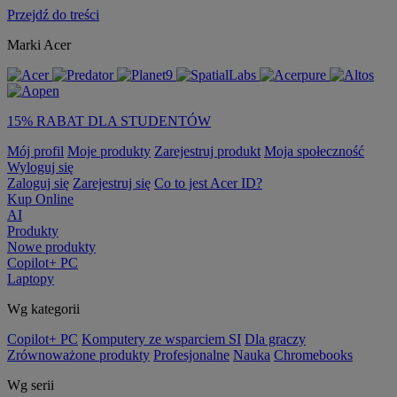
Przejdź do treści
Marki Acer
15% RABAT DLA STUDENTÓW
Mój profil
Moje produkty
Zarejestruj produkt
Moja społeczność
Wyloguj się
Zaloguj się
Zarejestruj się
Co to jest Acer ID?
Kup Online
AI
Produkty
Nowe produkty
Copilot+ PC
Laptopy
Wg kategorii
Copilot+ PC
Komputery ze wsparciem SI
Dla graczy
Zrównoważone produkty
Profesjonalne
Nauka
Chromebooks
Wg serii