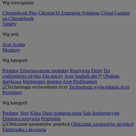
Wg rozwiązania
Chromebook Plus
ChromeOS Enterprise Solutions
Cloud Gaming
on Chromebook
Tablety
Wg serii
Acer Iconia
Monitory
Wg kategorii
Predator
Zrównoważone produkty
Rozrywka
Firmy
Do
codziennego użytku
Dla graczy
Acer SpatialLabs™
Obsługa
dotykowa
Inteligentny monitor
Acer ProDesigner
Technologia wyświetlania Acer
Projektory
Wg kategorii
Predator
Vero
Klasa
Duże pomieszczenia
Sale konferencyjne
Domowa rozrywka
Przenośne
Obliczanie parametrów projekcji
Elektronika i akcesoria