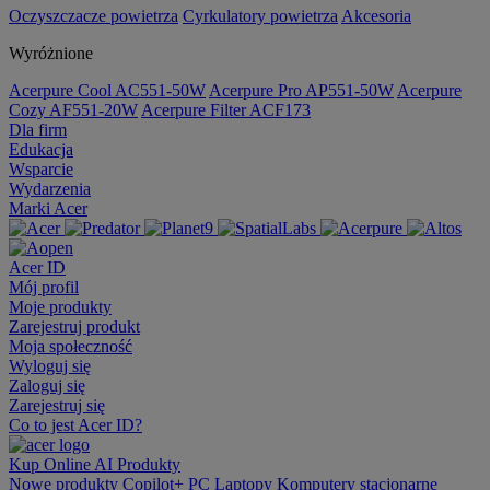
Oczyszczacze powietrza
Cyrkulatory powietrza
Akcesoria
Wyróżnione
Acerpure Cool AC551-50W
Acerpure Pro AP551-50W
Acerpure
Cozy AF551-20W
Acerpure Filter ACF173
Dla firm
Edukacja
Wsparcie
Wydarzenia
Marki Acer
Acer ID
Mój profil
Moje produkty
Zarejestruj produkt
Moja społeczność
Wyloguj się
Zaloguj się
Zarejestruj się
Co to jest Acer ID?
Kup Online
AI
Produkty
Nowe produkty
Copilot+ PC
Laptopy
Komputery stacjonarne