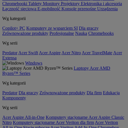
Chromebooki
Tablety
Monitory
Projektory
Elektronika i akcesoria
Łączność sieciowa
E-mobilność
Konsole przenośne
Urządzenia
Wg kategorii
Copilot+ PC
Komputery ze wsparciem SI
Dla graczy
Zrównoważone produkty
Profesjonalne
Nauka
Chromebooks
Wg serii
Predator
Acer Swift
Acer Aspire
Acer Nitro
Acer TravelMate
Acer
Extensa
Windows
Laptopy Acer AMD
Ryzen™ Series
Wg kategorii
Predator
Dla graczy
Zrównoważone produkty
Dla firm
Edukacja
Komponenty
Wg serii
Acer Aspire All-in-One
Komputery stacjonarne Acer Aspire Classic
Nitro
Komputery stacjonarne Acer Veriton dla firm
Acer Veriton
All-in-One
Stacje robocze Acer Veriton
Add-In-One
Chromebox