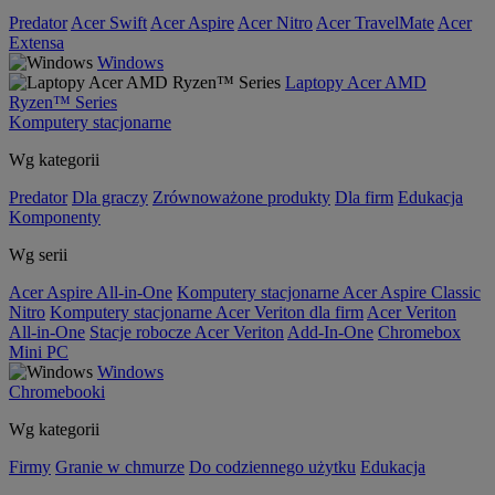
Predator
Acer Swift
Acer Aspire
Acer Nitro
Acer TravelMate
Acer
Extensa
Windows
Laptopy Acer AMD
Ryzen™ Series
Komputery stacjonarne
Wg kategorii
Predator
Dla graczy
Zrównoważone produkty
Dla firm
Edukacja
Komponenty
Wg serii
Acer Aspire All-in-One
Komputery stacjonarne Acer Aspire Classic
Nitro
Komputery stacjonarne Acer Veriton dla firm
Acer Veriton
All-in-One
Stacje robocze Acer Veriton
Add-In-One
Chromebox
Mini PC
Windows
Chromebooki
Wg kategorii
Firmy
Granie w chmurze
Do codziennego użytku
Edukacja