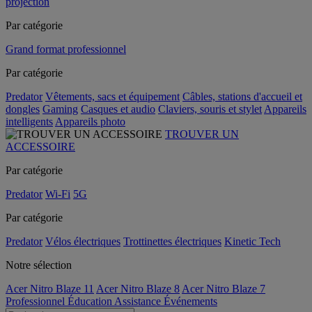
projection
Par catégorie
Grand format professionnel
Par catégorie
Predator
Vêtements, sacs et équipement
Câbles, stations d'accueil et
dongles
Gaming
Casques et audio
Claviers, souris et stylet
Appareils
intelligents
Appareils photo
TROUVER UN
ACCESSOIRE
Par catégorie
Predator
Wi-Fi
5G
Par catégorie
Predator
Vélos électriques
Trottinettes électriques
Kinetic Tech
Notre sélection
Acer Nitro Blaze 11
Acer Nitro Blaze 8
Acer Nitro Blaze 7
Professionnel
Éducation
Assistance
Événements