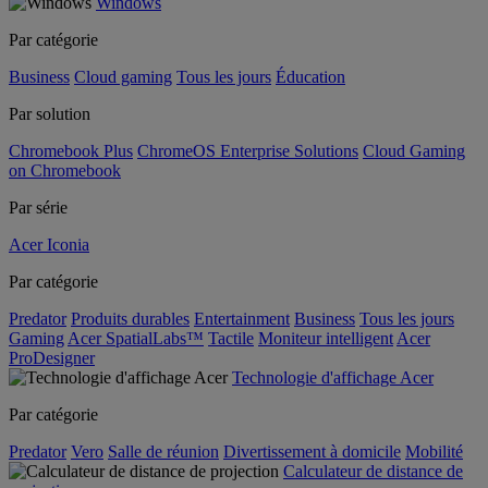
Windows
Par catégorie
Business
Cloud gaming
Tous les jours
Éducation
Par solution
Chromebook Plus
ChromeOS Enterprise Solutions
Cloud Gaming
on Chromebook
Par série
Acer Iconia
Par catégorie
Predator
Produits durables
Entertainment
Business
Tous les jours
Gaming
Acer SpatialLabs™
Tactile
Moniteur intelligent
Acer
ProDesigner
Technologie d'affichage Acer
Par catégorie
Predator
Vero
Salle de réunion
Divertissement à domicile
Mobilité
Calculateur de distance de