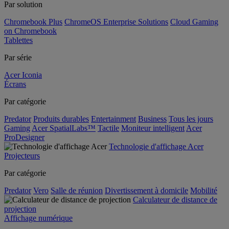
Par solution
Chromebook Plus
ChromeOS Enterprise Solutions
Cloud Gaming
on Chromebook
Tablettes
Par série
Acer Iconia
Écrans
Par catégorie
Predator
Produits durables
Entertainment
Business
Tous les jours
Gaming
Acer SpatialLabs™
Tactile
Moniteur intelligent
Acer
ProDesigner
Technologie d'affichage Acer
Projecteurs
Par catégorie
Predator
Vero
Salle de réunion
Divertissement à domicile
Mobilité
Calculateur de distance de
projection
Affichage numérique