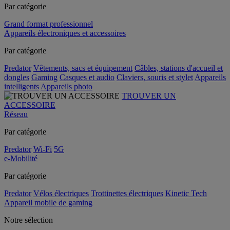
Par catégorie
Grand format professionnel
Appareils électroniques et accessoires
Par catégorie
Predator
Vêtements, sacs et équipement
Câbles, stations d'accueil et
dongles
Gaming
Casques et audio
Claviers, souris et stylet
Appareils
intelligents
Appareils photo
TROUVER UN
ACCESSOIRE
Réseau
Par catégorie
Predator
Wi-Fi
5G
e-Mobilité
Par catégorie
Predator
Vélos électriques
Trottinettes électriques
Kinetic Tech
Appareil mobile de gaming
Notre sélection