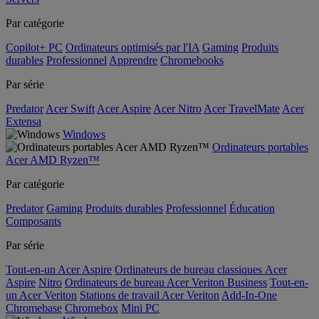
Par catégorie
Copilot+ PC
Ordinateurs optimisés par l'IA
Gaming
Produits
durables
Professionnel
Apprendre
Chromebooks
Par série
Predator
Acer Swift
Acer Aspire
Acer Nitro
Acer TravelMate
Acer
Extensa
Windows
Ordinateurs portables
Acer AMD Ryzen™
Par catégorie
Predator
Gaming
Produits durables
Professionnel
Éducation
Composants
Par série
Tout-en-un Acer Aspire
Ordinateurs de bureau classiques Acer
Aspire
Nitro
Ordinateurs de bureau Acer Veriton Business
Tout-en-
un Acer Veriton
Stations de travail Acer Veriton
Add-In-One
Chromebase
Chromebox
Mini PC