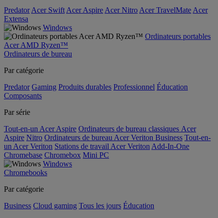
Predator
Acer Swift
Acer Aspire
Acer Nitro
Acer TravelMate
Acer
Extensa
Windows
Ordinateurs portables
Acer AMD Ryzen™
Ordinateurs de bureau
Par catégorie
Predator
Gaming
Produits durables
Professionnel
Éducation
Composants
Par série
Tout-en-un Acer Aspire
Ordinateurs de bureau classiques Acer
Aspire
Nitro
Ordinateurs de bureau Acer Veriton Business
Tout-en-
un Acer Veriton
Stations de travail Acer Veriton
Add-In-One
Chromebase
Chromebox
Mini PC
Windows
Chromebooks
Par catégorie
Business
Cloud gaming
Tous les jours
Éducation