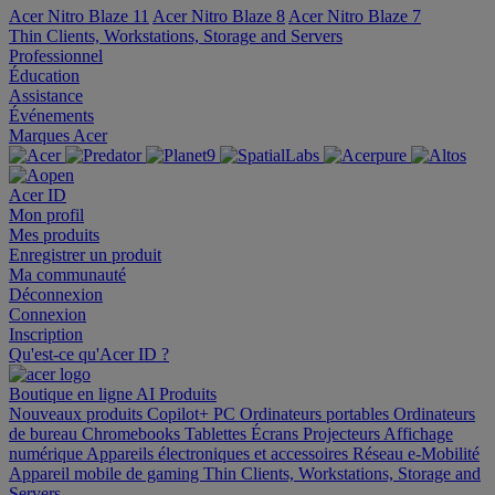
Acer Nitro Blaze 11
Acer Nitro Blaze 8
Acer Nitro Blaze 7
Thin Clients, Workstations, Storage and Servers
Professionnel
Éducation
Assistance
Événements
Marques Acer
Acer ID
Mon profil
Mes produits
Enregistrer un produit
Ma communauté
Déconnexion
Connexion
Inscription
Qu'est-ce qu'Acer ID ?
Boutique en ligne
AI
Produits
Nouveaux produits
Copilot+ PC
Ordinateurs portables
Ordinateurs
de bureau
Chromebooks
Tablettes
Écrans
Projecteurs
Affichage
numérique
Appareils électroniques et accessoires
Réseau
e-Mobilité
Appareil mobile de gaming
Thin Clients, Workstations, Storage and
Servers