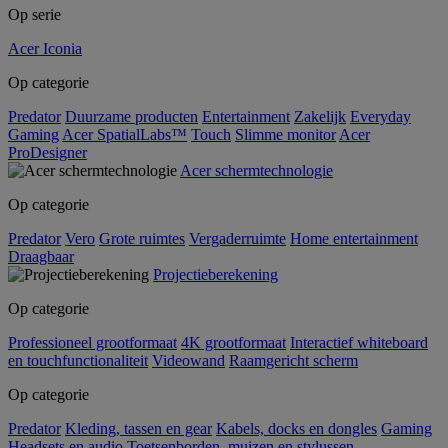
Op serie
Acer Iconia
Op categorie
Predator
Duurzame producten
Entertainment
Zakelijk
Everyday
Gaming
Acer SpatialLabs™
Touch
Slimme monitor
Acer
ProDesigner
Acer schermtechnologie
Op categorie
Predator
Vero
Grote ruimtes
Vergaderruimte
Home entertainment
Draagbaar
Projectieberekening
Op categorie
Professioneel grootformaat
4K grootformaat
Interactief whiteboard
en touchfunctionaliteit
Videowand
Raamgericht scherm
Op categorie
Predator
Kleding, tassen en gear
Kabels, docks en dongles
Gaming
Headsets en audio
Toetsenborden, muizen en stylussen