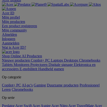
Acer Brands
Acer ID
Mijn profiel
Mijn producten
Een product registreren
Mijn community
Afmelden
Inloggen
Aanmelden
Wat is Acer ID?
Shop Online
AI
Producten
Nieuwe producten
Copilot+ PC
Laptops
Desktops
Chromebooks
Tablets
Monitoren
Projectoren
Digitale signage
Elektronica en
accessoires
E-mobiliteit
Handheld gamen
Op categorie
Copilot+ PC
AI-pc's
Gaming
Duurzame producten
Professioneel
Leren
Chromebooks
Op serie
Predator
Acer Swift
Acer Aspire
Acer Nitro
Acer TravelMate
Acer