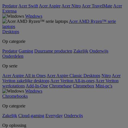
Predator
Acer Swift
Acer Aspire
Acer Nitro
Acer TravelMate
Acer
Extensa
Windows
Acer AMD Ryzen™ serie
laptops
Desktops
Op categorie
Predator
Gaming
Duurzame producten
Zakelijk
Onderwijs
Onderdelen
Op serie
Acer Aspire All in Ones
Acer Aspire Classic Desktops
Nitro
Acer
Veriton zakelijke desktops
Acer Veriton All-in-ones
Acer Veriton
werkstations
Add-In-One
Chromebase
Chromebox
Mini-pc's
Windows
Chromebooks
Op categorie
Zakelijk
Cloud-gaming
Everyday
Onderwijs
Op oplossing