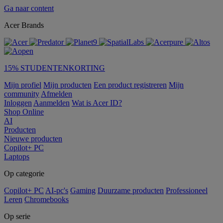
Ga naar content
Acer Brands
15% STUDENTENKORTING
Mijn profiel
Mijn producten
Een product registreren
Mijn
community
Afmelden
Inloggen
Aanmelden
Wat is Acer ID?
Shop Online
AI
Producten
Nieuwe producten
Copilot+ PC
Laptops
Op categorie
Copilot+ PC
AI-pc's
Gaming
Duurzame producten
Professioneel
Leren
Chromebooks
Op serie