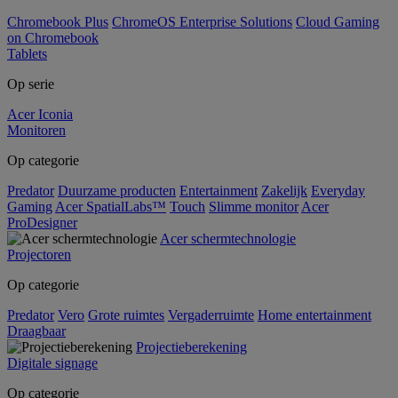
Chromebook Plus
ChromeOS Enterprise Solutions
Cloud Gaming
on Chromebook
Tablets
Op serie
Acer Iconia
Monitoren
Op categorie
Predator
Duurzame producten
Entertainment
Zakelijk
Everyday
Gaming
Acer SpatialLabs™
Touch
Slimme monitor
Acer
ProDesigner
Acer schermtechnologie
Projectoren
Op categorie
Predator
Vero
Grote ruimtes
Vergaderruimte
Home entertainment
Draagbaar
Projectieberekening
Digitale signage
Op categorie