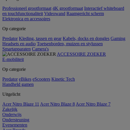
Professioneel grootformaat
4K grootformaat
Interactief whiteboard
en touchfunctionaliteit
Videowand
Raamgericht scherm
Elektronica en accessoires
Op categorie
Predator
Kleding, tassen en gear
Kabels, docks en dongles
Gaming
Headsets en audio
Toetsenborden, muizen en stylussen
Smartapparaten
Camera's
ACCESSOIRE ZOEKER
E-mobiliteit
Op categorie
Predator
eBikes
eScooters
Kinetic Tech
Handheld gamen
Uitgelicht
Acer Nitro Blaze 11
Acer Nitro Blaze 8
Acer Nitro Blaze 7
Zakelijk
Onderwijs
Ondersteuning
Evenementen