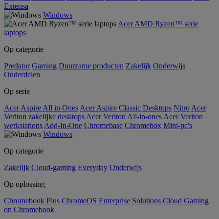
Extensa
Windows
Acer AMD Ryzen™ serie
laptops
Op categorie
Predator
Gaming
Duurzame producten
Zakelijk
Onderwijs
Onderdelen
Op serie
Acer Aspire All in Ones
Acer Aspire Classic Desktops
Nitro
Acer
Veriton zakelijke desktops
Acer Veriton All-in-ones
Acer Veriton
werkstations
Add-In-One
Chromebase
Chromebox
Mini-pc's
Windows
Op categorie
Zakelijk
Cloud-gaming
Everyday
Onderwijs
Op oplossing
Chromebook Plus
ChromeOS Enterprise Solutions
Cloud Gaming
on Chromebook