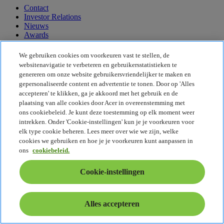
Contact
Investor Relations
Nieuws
Awards
Evenementen
We gebruiken cookies om voorkeuren vast te stellen, de
Duurzaamheid
websitenavigatie te verbeteren en gebruikersstatistieken te
genereren om onze website gebruikersvriendelijker te maken en
Duurzaamheid
gepersonaliseerde content en advertentie te tonen. Door op 'Alles
accepteren' te klikken, ga je akkoord met het gebruik en de
Maatschappelijk verantwoord ondernemen
plaatsing van alle cookies door Acer in overeenstemming met
De CO2-voetafdruk van het product
ons cookiebeleid. Je kunt deze toestemming op elk moment weer
Project Humanity
intrekken. Onder 'Cookie-instellingen' kun je je voorkeuren voor
Earthion
elk type cookie beheren. Lees meer over wie we zijn, welke
Privacybeleid
cookies we gebruiken en hoe je je voorkeuren kunt aanpassen in
Cookiebeleid
ons
cookiebeleid.
Juridische informatie
Aanvullende juridische informatie
Cookie-instellingen
Toegankelijkheidsbeleid
Cookie-instellingen
België - Nederlands
Alles accepteren
© 2026 Acer Inc.