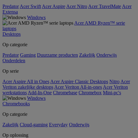
Predator
Acer Swift
Acer Aspire
Acer Nitro
Acer TravelMate
Acer
Extensa
Windows
Acer AMD Ryzen™ serie
laptops
Desktops
Op categorie
Predator
Gaming
Duurzame producten
Zakelijk
Onderwijs
Onderdelen
Op serie
Acer Aspire All in Ones
Acer Aspire Classic Desktops
Nitro
Acer
Veriton zakelijke desktops
Acer Veriton All-in-ones
Acer Veriton
werkstations
Add-In-One
Chromebase
Chromebox
Mini-pc's
Windows
Chromebooks
Op categorie
Zakelijk
Cloud-gaming
Everyday
Onderwijs
Op oplossing