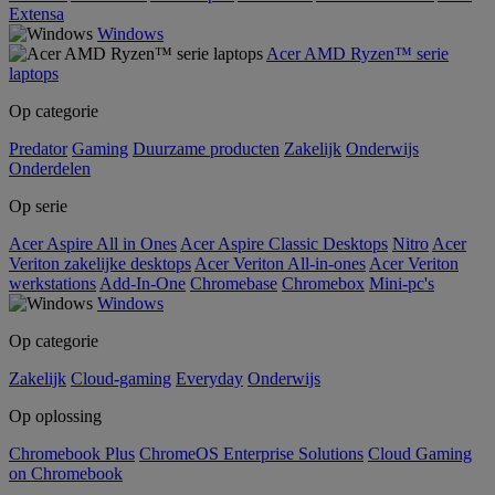
Extensa
Windows
Acer AMD Ryzen™ serie
laptops
Op categorie
Predator
Gaming
Duurzame producten
Zakelijk
Onderwijs
Onderdelen
Op serie
Acer Aspire All in Ones
Acer Aspire Classic Desktops
Nitro
Acer
Veriton zakelijke desktops
Acer Veriton All-in-ones
Acer Veriton
werkstations
Add-In-One
Chromebase
Chromebox
Mini-pc's
Windows
Op categorie
Zakelijk
Cloud-gaming
Everyday
Onderwijs
Op oplossing
Chromebook Plus
ChromeOS Enterprise Solutions
Cloud Gaming
on Chromebook