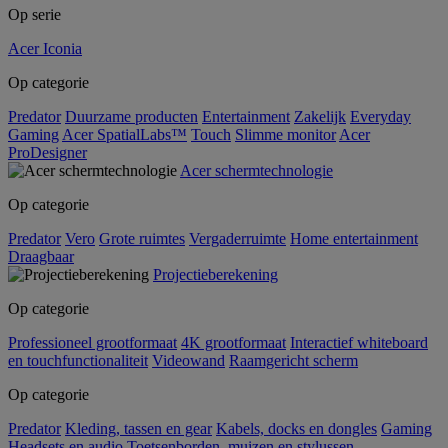
Op serie
Acer Iconia
Op categorie
Predator
Duurzame producten
Entertainment
Zakelijk
Everyday
Gaming
Acer SpatialLabs™
Touch
Slimme monitor
Acer
ProDesigner
Acer schermtechnologie
Op categorie
Predator
Vero
Grote ruimtes
Vergaderruimte
Home entertainment
Draagbaar
Projectieberekening
Op categorie
Professioneel grootformaat
4K grootformaat
Interactief whiteboard
en touchfunctionaliteit
Videowand
Raamgericht scherm
Op categorie
Predator
Kleding, tassen en gear
Kabels, docks en dongles
Gaming
Headsets en audio
Toetsenborden, muizen en stylussen