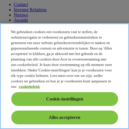
Contact
Investor Relations
Nieuws
Awards
Evenementen
We gebruiken cookies om voorkeuren vast te stellen, de
Duurzaamheid
websitenavigatie te verbeteren en gebruikersstatistieken te
genereren om onze website gebruikersvriendelijker te maken en
Duurzaamheid
gepersonaliseerde content en advertentie te tonen. Door op 'Alles
accepteren' te klikken, ga je akkoord met het gebruik en de
Maatschappelijk verantwoord ondernemen
plaatsing van alle cookies door Acer in overeenstemming met
De CO2-voetafdruk van het product
ons cookiebeleid. Je kunt deze toestemming op elk moment weer
Project Humanity
intrekken. Onder 'Cookie-instellingen' kun je je voorkeuren voor
Earthion
elk type cookie beheren. Lees meer over wie we zijn, welke
Privacybeleid
cookies we gebruiken en hoe je je voorkeuren kunt aanpassen in
Cookiebeleid
ons
cookiebeleid.
Juridische informatie
Aanvullende juridische informatie
Cookie-instellingen
Toegankelijkheidsbeleid
Cookie-instellingen
België - Nederlands
Alles accepteren
© 2026 Acer Inc.