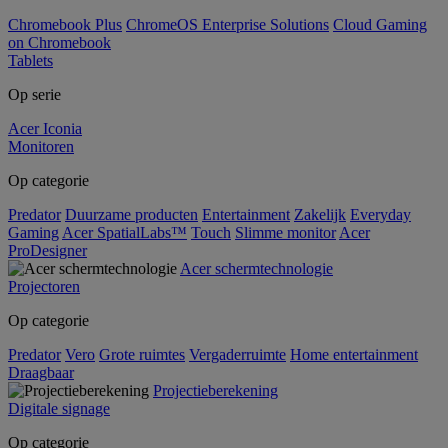
Chromebook Plus
ChromeOS Enterprise Solutions
Cloud Gaming
on Chromebook
Tablets
Op serie
Acer Iconia
Monitoren
Op categorie
Predator
Duurzame producten
Entertainment
Zakelijk
Everyday
Gaming
Acer SpatialLabs™
Touch
Slimme monitor
Acer
ProDesigner
Acer schermtechnologie
Projectoren
Op categorie
Predator
Vero
Grote ruimtes
Vergaderruimte
Home entertainment
Draagbaar
Projectieberekening
Digitale signage
Op categorie