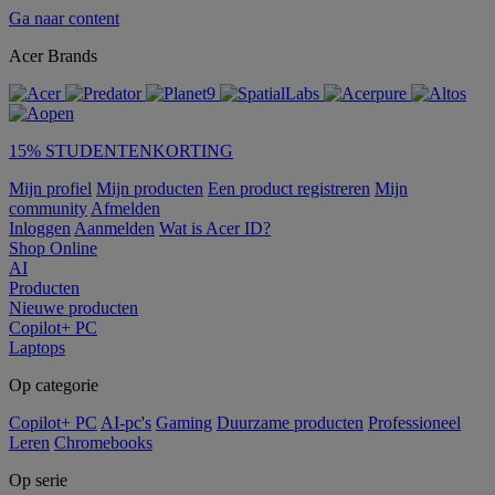
Ga naar content
Acer Brands
15% STUDENTENKORTING
Mijn profiel
Mijn producten
Een product registreren
Mijn
community
Afmelden
Inloggen
Aanmelden
Wat is Acer ID?
Shop Online
AI
Producten
Nieuwe producten
Copilot+ PC
Laptops
Op categorie
Copilot+ PC
AI-pc's
Gaming
Duurzame producten
Professioneel
Leren
Chromebooks
Op serie