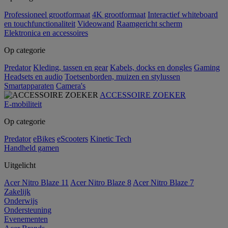
Professioneel grootformaat
4K grootformaat
Interactief whiteboard
en touchfunctionaliteit
Videowand
Raamgericht scherm
Elektronica en accessoires
Op categorie
Predator
Kleding, tassen en gear
Kabels, docks en dongles
Gaming
Headsets en audio
Toetsenborden, muizen en stylussen
Smartapparaten
Camera's
ACCESSOIRE ZOEKER
E-mobiliteit
Op categorie
Predator
eBikes
eScooters
Kinetic Tech
Handheld gamen
Uitgelicht
Acer Nitro Blaze 11
Acer Nitro Blaze 8
Acer Nitro Blaze 7
Zakelijk
Onderwijs
Ondersteuning
Evenementen