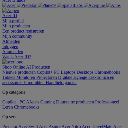
Acer Brands
Acer ID
Mijn profiel
Mijn producten
Een product registreren
Mijn community
Afmelden
Inloggen
Aanmelden
Wat is Acer ID?
Shop Online
AI
Producten
Nieuwe producten
Copilot+ PC
Laptops
Desktops
Chromebooks
Tablets
Monitoren
Projectoren
Digitale signage
Elektronica en
accessoires
E-mobiliteit
Handheld gamen
Op categorie
Copilot+ PC
AI-pc's
Gaming
Duurzame producten
Professioneel
Leren
Chromebooks
Op serie
Predator
Acer Swift
Acer Aspire
Acer Nitro
Acer TravelMate
Acer