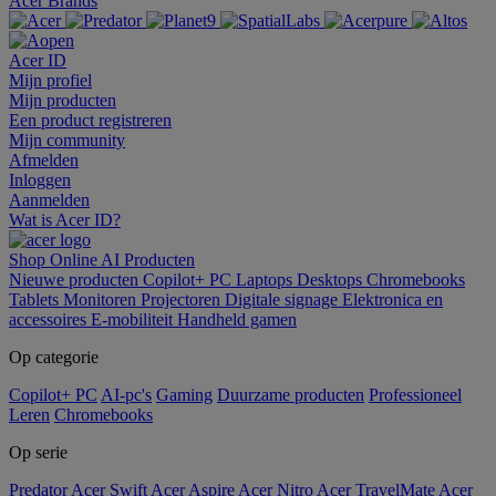
Acer Brands
Acer ID
Mijn profiel
Mijn producten
Een product registreren
Mijn community
Afmelden
Inloggen
Aanmelden
Wat is Acer ID?
Shop Online
AI
Producten
Nieuwe producten
Copilot+ PC
Laptops
Desktops
Chromebooks
Tablets
Monitoren
Projectoren
Digitale signage
Elektronica en
accessoires
E-mobiliteit
Handheld gamen
Op categorie
Copilot+ PC
AI-pc's
Gaming
Duurzame producten
Professioneel
Leren
Chromebooks
Op serie
Predator
Acer Swift
Acer Aspire
Acer Nitro
Acer TravelMate
Acer