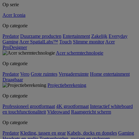
Op serie
Acer Iconia
Op categorie
Predator
Duurzame producten
Entertainment
Zakelijk
Everyday
Gaming
Acer SpatialLabs™
Touch
Slimme monitor
Acer
ProDesigner
Acer schermtechnologie
Op categorie
Predator
Vero
Grote ruimtes
Vergaderruimte
Home entertainment
Draagbaar
Projectieberekening
Op categorie
Professioneel grootformaat
4K grootformaat
Interactief whiteboard
en touchfunctionaliteit
Videowand
Raamgericht scherm
Op categorie
Predator
Kleding, tassen en gear
Kabels, docks en dongles
Gaming
Headsets en audio
Toetsenborden, muizen en stylussen