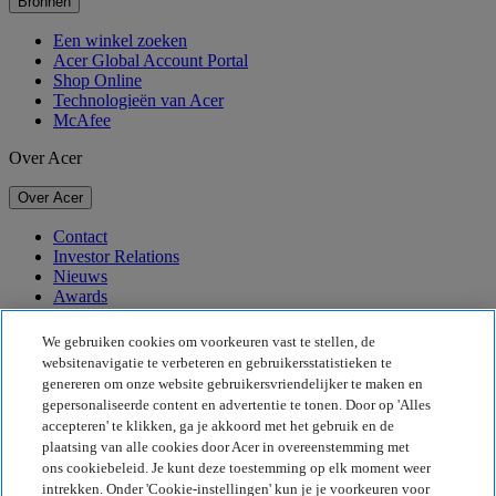
Bronnen
Een winkel zoeken
Acer Global Account Portal
Shop Online
Technologieën van Acer
McAfee
Over Acer
Over Acer
Contact
Investor Relations
Nieuws
Awards
Evenementen
We gebruiken cookies om voorkeuren vast te stellen, de
Duurzaamheid
websitenavigatie te verbeteren en gebruikersstatistieken te
genereren om onze website gebruikersvriendelijker te maken en
Duurzaamheid
gepersonaliseerde content en advertentie te tonen. Door op 'Alles
accepteren' te klikken, ga je akkoord met het gebruik en de
Maatschappelijk verantwoord ondernemen
plaatsing van alle cookies door Acer in overeenstemming met
De CO2-voetafdruk van het product
ons cookiebeleid. Je kunt deze toestemming op elk moment weer
Project Humanity
intrekken. Onder 'Cookie-instellingen' kun je je voorkeuren voor
Earthion