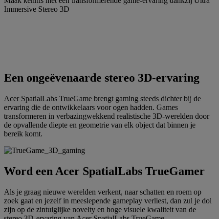
Maak kennis met een transformerende game-ervaring dankzij Ultra
Immersive Stereo 3D
Een ongeëvenaarde stereo 3D-ervaring
Acer SpatialLabs TrueGame brengt gaming steeds dichter bij de
ervaring die de ontwikkelaars voor ogen hadden. Games
transformeren in verbazingwekkend realistische 3D-werelden door
de opvallende diepte en geometrie van elk object dat binnen je
bereik komt.
Word een Acer SpatialLabs TrueGamer
Als je graag nieuwe werelden verkent, naar schatten en roem op
zoek gaat en jezelf in meeslepende gameplay verliest, dan zul je dol
zijn op de zintuiglijke novelty en hoge visuele kwaliteit van de
stereo 3D-ervaring van Acer SpatialLabs TrueGame.