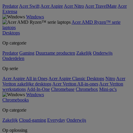
Predator
Acer Swift
Acer Aspire
Acer Nitro
Acer TravelMate
Acer
Extensa
Windows
Acer AMD Ryzen™ serie
laptops
Desktops
Op categorie
Predator
Gaming
Duurzame producten
Zakelijk
Onderwijs
Onderdelen
Op serie
Acer Aspire All in Ones
Acer Aspire Classic Desktops
Nitro
Acer
Veriton zakelijke desktops
Acer Veriton All-in-ones
Acer Veriton
werkstations
Add-In-One
Chromebase
Chromebox
Mini-pc's
Windows
Chromebooks
Op categorie
Zakelijk
Cloud-gaming
Everyday
Onderwijs
Op oplossing