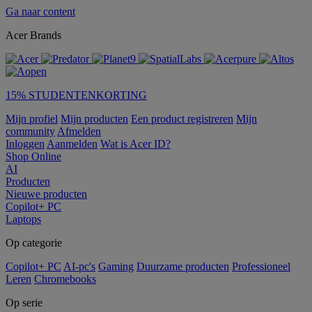
Ga naar content
Acer Brands
15% STUDENTENKORTING
Mijn profiel
Mijn producten
Een product registreren
Mijn
community
Afmelden
Inloggen
Aanmelden
Wat is Acer ID?
Shop Online
AI
Producten
Nieuwe producten
Copilot+ PC
Laptops
Op categorie
Copilot+ PC
AI-pc's
Gaming
Duurzame producten
Professioneel
Leren
Chromebooks
Op serie