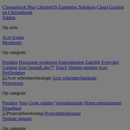
Chromebook Plus
ChromeOS Enterprise Solutions
Cloud Gaming
on Chromebook
Tablets
Op serie
Acer Iconia
Monitoren
Op categorie
Predator
Duurzame producten
Entertainment
Zakelijk
Everyday
Gaming
Acer SpatialLabs™
Touch
Slimme monitor
Acer
ProDesigner
Acer schermtechnologie
Projectoren
Op categorie
Predator
Vero
Grote ruimtes
Vergaderruimte
Home entertainment
Draagbaar
Projectieberekening
Digitale signage
Op categorie