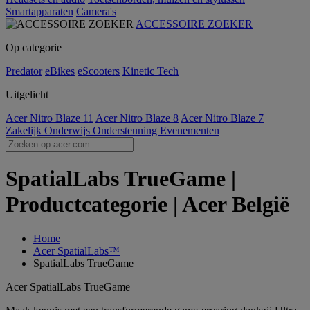
Smartapparaten
Camera's
ACCESSOIRE ZOEKER
Op categorie
Predator
eBikes
eScooters
Kinetic Tech
Uitgelicht
Acer Nitro Blaze 11
Acer Nitro Blaze 8
Acer Nitro Blaze 7
Zakelijk
Onderwijs
Ondersteuning
Evenementen
SpatialLabs TrueGame |
Productcategorie | Acer België
Home
Acer SpatialLabs™
SpatialLabs TrueGame
Acer SpatialLabs TrueGame