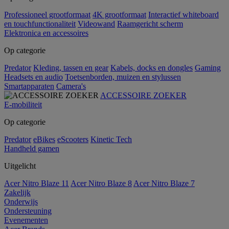
Professioneel grootformaat
4K grootformaat
Interactief whiteboard
en touchfunctionaliteit
Videowand
Raamgericht scherm
Elektronica en accessoires
Op categorie
Predator
Kleding, tassen en gear
Kabels, docks en dongles
Gaming
Headsets en audio
Toetsenborden, muizen en stylussen
Smartapparaten
Camera's
ACCESSOIRE ZOEKER
E-mobiliteit
Op categorie
Predator
eBikes
eScooters
Kinetic Tech
Handheld gamen
Uitgelicht
Acer Nitro Blaze 11
Acer Nitro Blaze 8
Acer Nitro Blaze 7
Zakelijk
Onderwijs
Ondersteuning
Evenementen