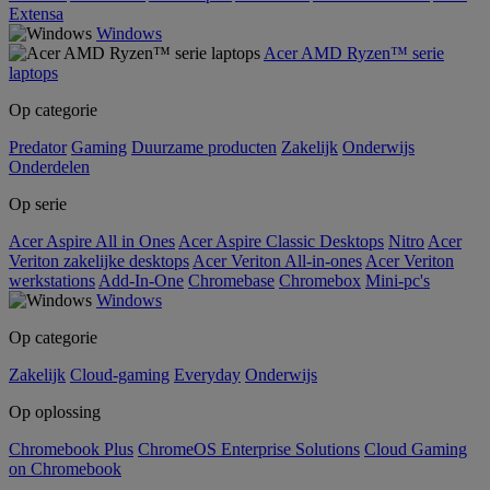
Extensa
Windows
Acer AMD Ryzen™ serie
laptops
Op categorie
Predator
Gaming
Duurzame producten
Zakelijk
Onderwijs
Onderdelen
Op serie
Acer Aspire All in Ones
Acer Aspire Classic Desktops
Nitro
Acer
Veriton zakelijke desktops
Acer Veriton All-in-ones
Acer Veriton
werkstations
Add-In-One
Chromebase
Chromebox
Mini-pc's
Windows
Op categorie
Zakelijk
Cloud-gaming
Everyday
Onderwijs
Op oplossing
Chromebook Plus
ChromeOS Enterprise Solutions
Cloud Gaming
on Chromebook