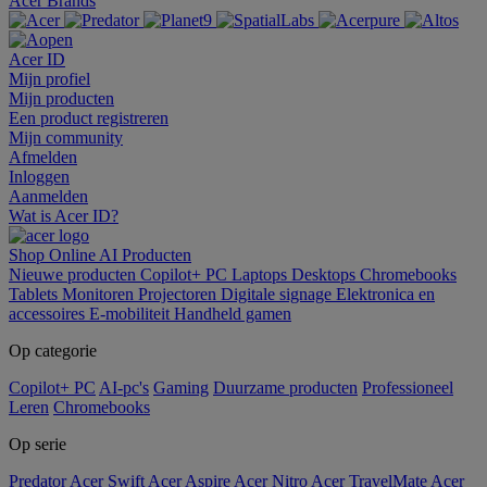
Acer Brands
Acer ID
Mijn profiel
Mijn producten
Een product registreren
Mijn community
Afmelden
Inloggen
Aanmelden
Wat is Acer ID?
Shop Online
AI
Producten
Nieuwe producten
Copilot+ PC
Laptops
Desktops
Chromebooks
Tablets
Monitoren
Projectoren
Digitale signage
Elektronica en
accessoires
E-mobiliteit
Handheld gamen
Op categorie
Copilot+ PC
AI-pc's
Gaming
Duurzame producten
Professioneel
Leren
Chromebooks
Op serie
Predator
Acer Swift
Acer Aspire
Acer Nitro
Acer TravelMate
Acer