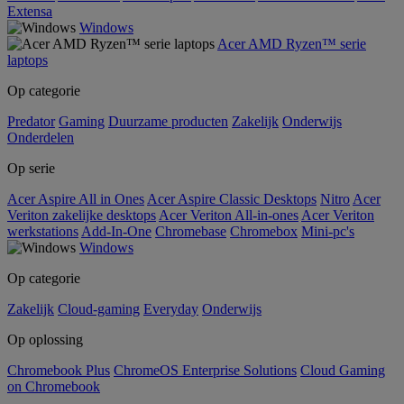
Extensa
Windows
Acer AMD Ryzen™ serie
laptops
Op categorie
Predator
Gaming
Duurzame producten
Zakelijk
Onderwijs
Onderdelen
Op serie
Acer Aspire All in Ones
Acer Aspire Classic Desktops
Nitro
Acer
Veriton zakelijke desktops
Acer Veriton All-in-ones
Acer Veriton
werkstations
Add-In-One
Chromebase
Chromebox
Mini-pc's
Windows
Op categorie
Zakelijk
Cloud-gaming
Everyday
Onderwijs
Op oplossing
Chromebook Plus
ChromeOS Enterprise Solutions
Cloud Gaming
on Chromebook