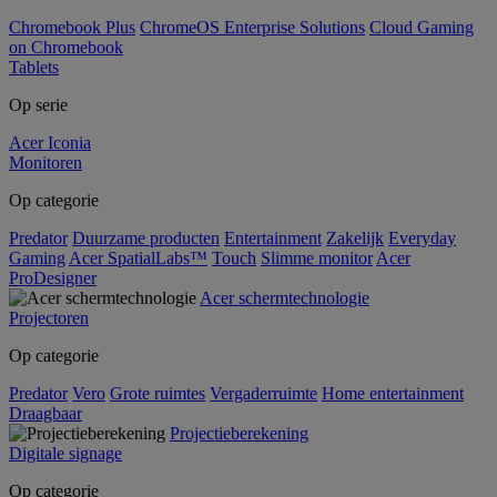
Chromebook Plus
ChromeOS Enterprise Solutions
Cloud Gaming
on Chromebook
Tablets
Op serie
Acer Iconia
Monitoren
Op categorie
Predator
Duurzame producten
Entertainment
Zakelijk
Everyday
Gaming
Acer SpatialLabs™
Touch
Slimme monitor
Acer
ProDesigner
Acer schermtechnologie
Projectoren
Op categorie
Predator
Vero
Grote ruimtes
Vergaderruimte
Home entertainment
Draagbaar
Projectieberekening
Digitale signage
Op categorie