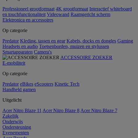
Professioneel grootformaat
4K grootformaat
Interactief whiteboard
en touchfunctionaliteit
Videowand
Raamgericht scherm
Elektronica en accessoires
Op categorie
Predator
Kleding, tassen en gear
Kabels, docks en dongles
Gaming
Headsets en audio
Toetsenborden, muizen en stylussen
Smartapparaten
Camera's
ACCESSOIRE ZOEKER
E-mobiliteit
Op categorie
Predator
eBikes
eScooters
Kinetic Tech
Handheld gamen
Uitgelicht
Acer Nitro Blaze 11
Acer Nitro Blaze 8
Acer Nitro Blaze 7
Zakelijk
Onderwijs
Ondersteuning
Evenementen