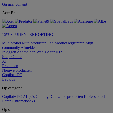
Ga naar content
Acer Brands
15% STUDENTENKORTING
Mijn profiel
Mijn producten
Een product registreren
Mijn
community
Afmelden
Inloggen
Aanmelden
Wat is Acer ID?
Shop Online
AI
Producten
Nieuwe producten
Copilot+ PC
Laptops
Op categorie
Copilot+ PC
AI-pc's
Gaming
Duurzame producten
Professioneel
Leren
Chromebooks
Op serie