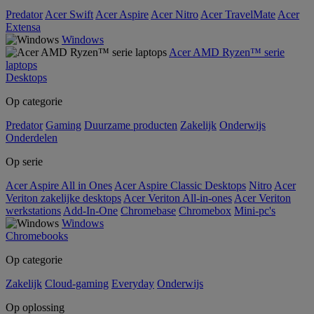
Predator
Acer Swift
Acer Aspire
Acer Nitro
Acer TravelMate
Acer
Extensa
Windows
Acer AMD Ryzen™ serie
laptops
Desktops
Op categorie
Predator
Gaming
Duurzame producten
Zakelijk
Onderwijs
Onderdelen
Op serie
Acer Aspire All in Ones
Acer Aspire Classic Desktops
Nitro
Acer
Veriton zakelijke desktops
Acer Veriton All-in-ones
Acer Veriton
werkstations
Add-In-One
Chromebase
Chromebox
Mini-pc's
Windows
Chromebooks
Op categorie
Zakelijk
Cloud-gaming
Everyday
Onderwijs
Op oplossing