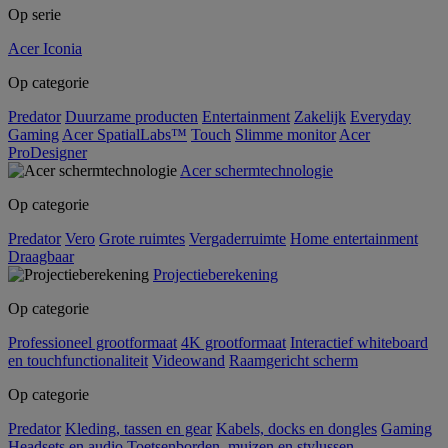
Op serie
Acer Iconia
Op categorie
Predator
Duurzame producten
Entertainment
Zakelijk
Everyday
Gaming
Acer SpatialLabs™
Touch
Slimme monitor
Acer
ProDesigner
Acer schermtechnologie
Op categorie
Predator
Vero
Grote ruimtes
Vergaderruimte
Home entertainment
Draagbaar
Projectieberekening
Op categorie
Professioneel grootformaat
4K grootformaat
Interactief whiteboard
en touchfunctionaliteit
Videowand
Raamgericht scherm
Op categorie
Predator
Kleding, tassen en gear
Kabels, docks en dongles
Gaming
Headsets en audio
Toetsenborden, muizen en stylussen