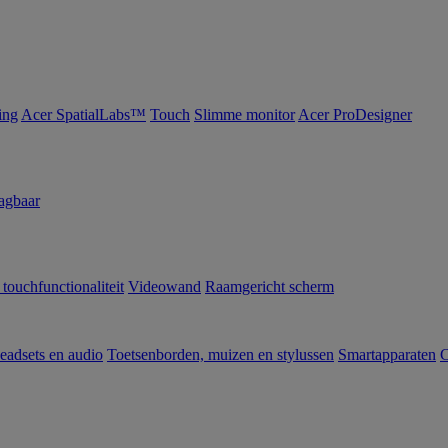
ing
Acer SpatialLabs™
Touch
Slimme monitor
Acer ProDesigner
agbaar
 touchfunctionaliteit
Videowand
Raamgericht scherm
eadsets en audio
Toetsenborden, muizen en stylussen
Smartapparaten
C