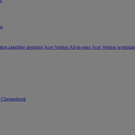
s
en
iton zakelijke desktops
Acer Veriton All-in-ones
Acer Veriton werkstat
n Chromebook