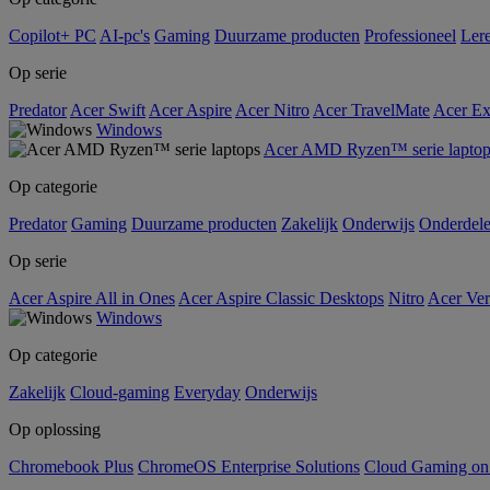
Copilot+ PC
AI-pc's
Gaming
Duurzame producten
Professioneel
Ler
Op serie
Predator
Acer Swift
Acer Aspire
Acer Nitro
Acer TravelMate
Acer Ex
Windows
Acer AMD Ryzen™ serie laptop
Op categorie
Predator
Gaming
Duurzame producten
Zakelijk
Onderwijs
Onderdel
Op serie
Acer Aspire All in Ones
Acer Aspire Classic Desktops
Nitro
Acer Ver
Windows
Op categorie
Zakelijk
Cloud-gaming
Everyday
Onderwijs
Op oplossing
Chromebook Plus
ChromeOS Enterprise Solutions
Cloud Gaming o