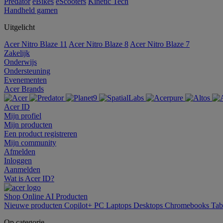
Predator
eBikes
eScooters
Kinetic Tech
Handheld gamen
Uitgelicht
Acer Nitro Blaze 11
Acer Nitro Blaze 8
Acer Nitro Blaze 7
Zakelijk
Onderwijs
Ondersteuning
Evenementen
Acer Brands
Acer ID
Mijn profiel
Mijn producten
Een product registreren
Mijn community
Afmelden
Inloggen
Aanmelden
Wat is Acer ID?
Shop Online
AI
Producten
Nieuwe producten
Copilot+ PC
Laptops
Desktops
Chromebooks
Tab
Op categorie