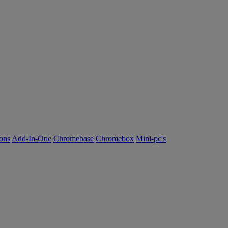
ions
Add-In-One
Chromebase
Chromebox
Mini-pc's