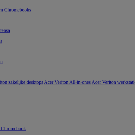
en
Chromebooks
tensa
s
en
iton zakelijke desktops
Acer Veriton All-in-ones
Acer Veriton werkstat
n Chromebook