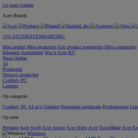
Ga naar content
Acer Brands
15% STUDENTENKORTING
Mijn profiel
Mijn producten
Een product registreren
Mijn community
Inloggen
Aanmelden
Wat is Acer ID?
Shop Online
AI
Producten
Nieuwe producten
Copilot+ PC
Laptops
Op categorie
Copilot+ PC
AI-pc's
Gaming
Duurzame producten
Professioneel
Ler
Op serie
Predator
Acer Swift
Acer Aspire
Acer Nitro
Acer TravelMate
Acer Ex
Windows