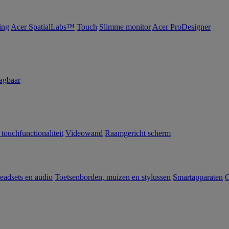
ing
Acer SpatialLabs™
Touch
Slimme monitor
Acer ProDesigner
agbaar
 touchfunctionaliteit
Videowand
Raamgericht scherm
eadsets en audio
Toetsenborden, muizen en stylussen
Smartapparaten
C