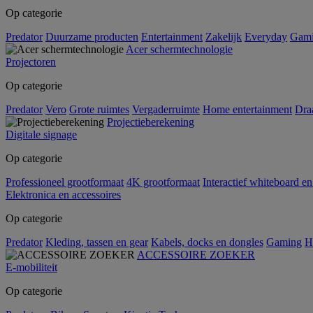
Op categorie
Predator
Duurzame producten
Entertainment
Zakelijk
Everyday
Gam
Acer schermtechnologie
Projectoren
Op categorie
Predator
Vero
Grote ruimtes
Vergaderruimte
Home entertainment
Dra
Projectieberekening
Digitale signage
Op categorie
Professioneel grootformaat
4K grootformaat
Interactief whiteboard en
Elektronica en accessoires
Op categorie
Predator
Kleding, tassen en gear
Kabels, docks en dongles
Gaming
H
ACCESSOIRE ZOEKER
E-mobiliteit
Op categorie