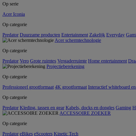
Op serie
Acer Iconia
Op categorie
Predator
Duurzame producten
Entertainment
Zakelijk
Everyday
Gam
Acer schermtechnologie
Op categorie
Predator
Vero
Grote ruimtes
Vergaderruimte
Home entertainment
Dra
Projectieberekening
Op categorie
Professioneel grootformaat
4K grootformaat
Interactief whiteboard en
Op categorie
Predator
Kleding, tassen en gear
Kabels, docks en dongles
Gaming
H
ACCESSOIRE ZOEKER
Op categorie
Predator
eBikes
eScooters
Kinetic Tech