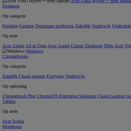
Acer AMD Ryzen™ serie laptop
Desktops
Op categorie
Predator
Gaming
Duurzame producten
Zakelijk
Onderwijs
Onderdel
Op serie
Acer Aspire All in Ones
Acer Aspire Classic Desktops
Nitro
Acer Ver
Windows
Chromebooks
Op categorie
Zakelijk
Cloud-gaming
Everyday
Onderwijs
Op oplossing
Chromebook Plus
ChromeOS Enterprise Solutions
Cloud Gaming o
Tablets
Op serie
Acer Iconia
Monitoren