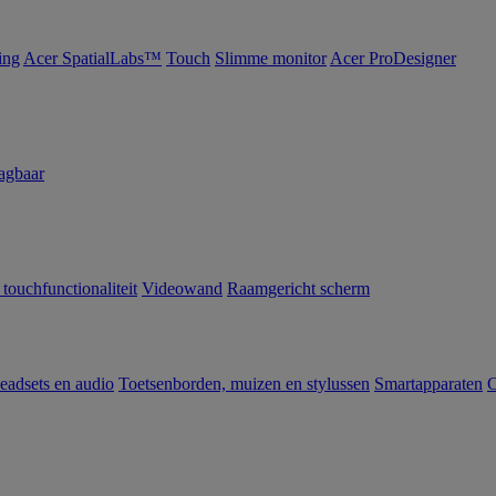
ing
Acer SpatialLabs™
Touch
Slimme monitor
Acer ProDesigner
agbaar
 touchfunctionaliteit
Videowand
Raamgericht scherm
eadsets en audio
Toetsenborden, muizen en stylussen
Smartapparaten
C