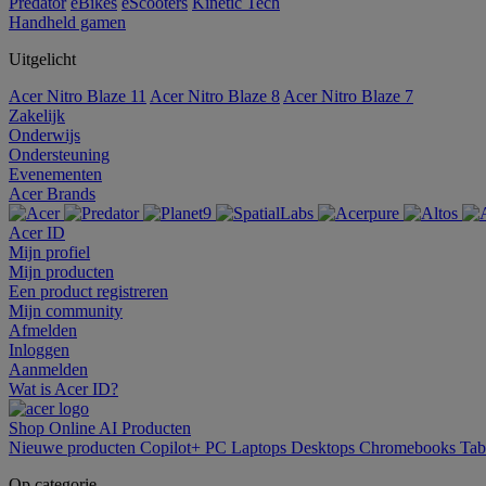
Predator
eBikes
eScooters
Kinetic Tech
Handheld gamen
Uitgelicht
Acer Nitro Blaze 11
Acer Nitro Blaze 8
Acer Nitro Blaze 7
Zakelijk
Onderwijs
Ondersteuning
Evenementen
Acer Brands
Acer ID
Mijn profiel
Mijn producten
Een product registreren
Mijn community
Afmelden
Inloggen
Aanmelden
Wat is Acer ID?
Shop Online
AI
Producten
Nieuwe producten
Copilot+ PC
Laptops
Desktops
Chromebooks
Tab
Op categorie