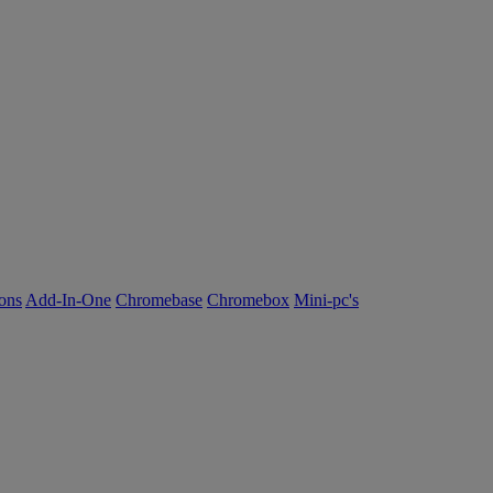
ions
Add-In-One
Chromebase
Chromebox
Mini-pc's