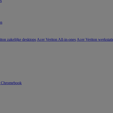
s
en
iton zakelijke desktops
Acer Veriton All-in-ones
Acer Veriton werkstat
n Chromebook