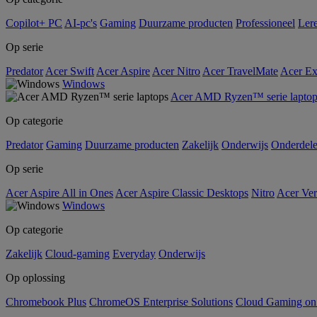
Copilot+ PC
AI-pc's
Gaming
Duurzame producten
Professioneel
Ler
Op serie
Predator
Acer Swift
Acer Aspire
Acer Nitro
Acer TravelMate
Acer Ex
Windows
Acer AMD Ryzen™ serie laptop
Op categorie
Predator
Gaming
Duurzame producten
Zakelijk
Onderwijs
Onderdel
Op serie
Acer Aspire All in Ones
Acer Aspire Classic Desktops
Nitro
Acer Ver
Windows
Op categorie
Zakelijk
Cloud-gaming
Everyday
Onderwijs
Op oplossing
Chromebook Plus
ChromeOS Enterprise Solutions
Cloud Gaming o