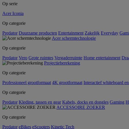
Op serie
Acer Iconia
Op categorie
Predator
Duurzame producten
Entertainment
Zakelijk
Everyday
Gam
Acer schermtechnologie
Op categorie
Predator
Vero
Grote ruimtes
Vergaderruimte
Home entertainment
Dra
Projectieberekening
Op categorie
Professioneel grootformaat
4K grootformaat
Interactief whiteboard en
Op categorie
Predator
Kleding, tassen en gear
Kabels, docks en dongles
Gaming
H
ACCESSOIRE ZOEKER
Op categorie
Predator
eBikes
eScooters
Kinetic Tech