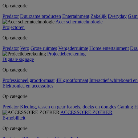
Op categorie
Predator
Duurzame producten
Entertainment
Zakelijk
Everyday
Gam
Acer schermtechnologie
Projectoren
Op categorie
Predator
Vero
Grote ruimtes
Vergaderruimte
Home entertainment
Dra
Projectieberekening
Digitale signage
Op categorie
Professioneel grootformaat
4K grootformaat
Interactief whiteboard en
Elektronica en accessoires
Op categorie
Predator
Kleding, tassen en gear
Kabels, docks en dongles
Gaming
H
ACCESSOIRE ZOEKER
E-mobiliteit
Op categorie