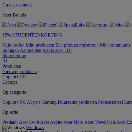
Ga naar content
Acer Brands
15% STUDENTENKORTING
Mijn profiel
Mijn producten
Een product registreren
Mijn community
Inloggen
Aanmelden
Wat is Acer ID?
Shop Online
AI
Producten
Nieuwe producten
Copilot+ PC
Laptops
Op categorie
Copilot+ PC
AI-pc's
Gaming
Duurzame producten
Professioneel
Ler
Op serie
Predator
Acer Swift
Acer Aspire
Acer Nitro
Acer TravelMate
Acer Ex
Windows