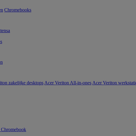
en
Chromebooks
tensa
s
en
iton zakelijke desktops
Acer Veriton All-in-ones
Acer Veriton werkstat
n Chromebook