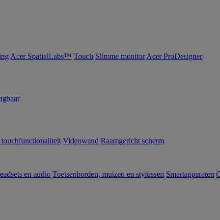
ing
Acer SpatialLabs™
Touch
Slimme monitor
Acer ProDesigner
agbaar
 touchfunctionaliteit
Videowand
Raamgericht scherm
eadsets en audio
Toetsenborden, muizen en stylussen
Smartapparaten
C