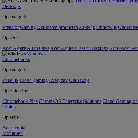
Acer AMD Ryzen™ serie laptop
Desktops
Op categorie
Predator
Gaming
Duurzame producten
Zakelijk
Onderwijs
Onderdel
Op serie
Acer Aspire All in Ones
Acer Aspire Classic Desktops
Nitro
Acer Ver
Windows
Chromebooks
Op categorie
Zakelijk
Cloud-gaming
Everyday
Onderwijs
Op oplossing
Chromebook Plus
ChromeOS Enterprise Solutions
Cloud Gaming o
Tablets
Op serie
Acer Iconia
Monitoren