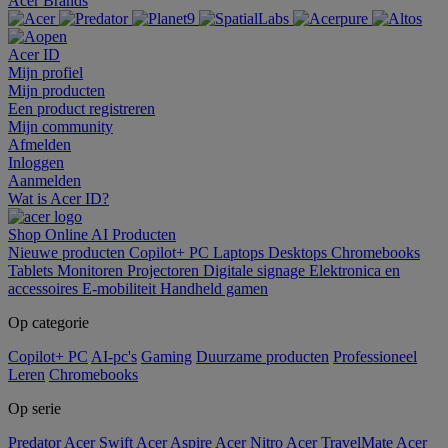
Acer Brands
Acer ID
Mijn profiel
Mijn producten
Een product registreren
Mijn community
Afmelden
Inloggen
Aanmelden
Wat is Acer ID?
Shop Online
AI
Producten
Nieuwe producten
Copilot+ PC
Laptops
Desktops
Chromebooks
Tablets
Monitoren
Projectoren
Digitale signage
Elektronica en
accessoires
E-mobiliteit
Handheld gamen
Op categorie
Copilot+ PC
AI-pc's
Gaming
Duurzame producten
Professioneel
Leren
Chromebooks
Op serie
Predator
Acer Swift
Acer Aspire
Acer Nitro
Acer TravelMate
Acer