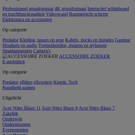
Professioneel grootformaat
4K grootformaat
Interactief whiteboard
en touchfunctionaliteit
Videowand
Raamgericht scherm
Elektronica en accessoires
Op categorie
Predator
Kleding, tassen en gear
Kabels, docks en dongles
Gaming
Headsets en audio
Toetsenborden, muizen en stylussen
Smartapparaten
Camera's
ACCESSOIRE ZOEKER
E-mobiliteit
Op categorie
Predator
eBikes
eScooters
Kinetic Tech
Handheld gamen
Uitgelicht
Acer Nitro Blaze 11
Acer Nitro Blaze 8
Acer Nitro Blaze 7
Zakelijk
Onderwijs
Ondersteuning
Evenementen