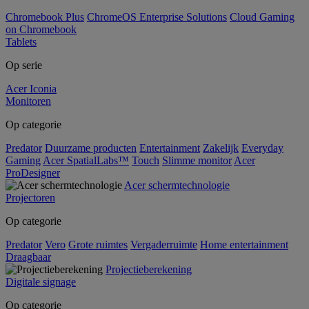
Chromebook Plus
ChromeOS Enterprise Solutions
Cloud Gaming
on Chromebook
Tablets
Op serie
Acer Iconia
Monitoren
Op categorie
Predator
Duurzame producten
Entertainment
Zakelijk
Everyday
Gaming
Acer SpatialLabs™
Touch
Slimme monitor
Acer
ProDesigner
Acer schermtechnologie
Projectoren
Op categorie
Predator
Vero
Grote ruimtes
Vergaderruimte
Home entertainment
Draagbaar
Projectieberekening
Digitale signage
Op categorie