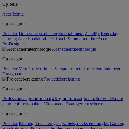
Op serie
Acer Iconia
Op categorie
Predator
Duurzame producten
Entertainment
Zakelijk
Everyday
Gaming
Acer SpatialLabs™
Touch
Slimme monitor
Acer
ProDesigner
Acer schermtechnologie
Op categorie
Predator
Vero
Grote ruimtes
Vergaderruimte
Home entertainment
Draagbaar
Projectieberekening
Op categorie
Professioneel grootformaat
4K grootformaat
Interactief whiteboard
en touchfunctionaliteit
Videowand
Raamgericht scherm
Op categorie
Predator
Kleding, tassen en gear
Kabels, docks en dongles
Gaming
Headsets en audio
Toetsenborden, muizen en stylussen