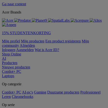
Ga naar content
Acer Brands
15% STUDENTENKORTING
Mijn profiel
Mijn producten
Een product registreren
Mijn
community
Afmelden
Inloggen
Aanmelden
Wat is Acer ID?
Shop Online
AI
Producten
Nieuwe producten
Copilot+ PC
Laptops
Op categorie
Copilot+ PC
AI-pc's
Gaming
Duurzame producten
Professioneel
Leren
Chromebooks
Op serie