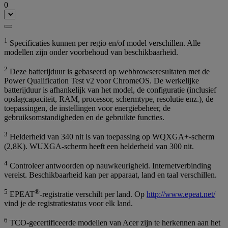
0
1
Specificaties kunnen per regio en/of model verschillen. Alle
modellen zijn onder voorbehoud van beschikbaarheid.
2
Deze batterijduur is gebaseerd op webbrowseresultaten met de
Power Qualification Test v2 voor ChromeOS. De werkelijke
batterijduur is afhankelijk van het model, de configuratie (inclusief
opslagcapaciteit, RAM, processor, schermtype, resolutie enz.), de
toepassingen, de instellingen voor energiebeheer, de
gebruiksomstandigheden en de gebruikte functies.
3
Helderheid van 340 nit is van toepassing op WQXGA+-scherm
(2,8K). WUXGA-scherm heeft een helderheid van 300 nit.
4
Controleer antwoorden op nauwkeurigheid. Internetverbinding
vereist. Beschikbaarheid kan per apparaat, land en taal verschillen.
5
®
EPEAT
-registratie verschilt per land. Op
http://www.epeat.net/
vind je de registratiestatus voor elk land.
6
TCO-gecertificeerde modellen van Acer zijn te herkennen aan het