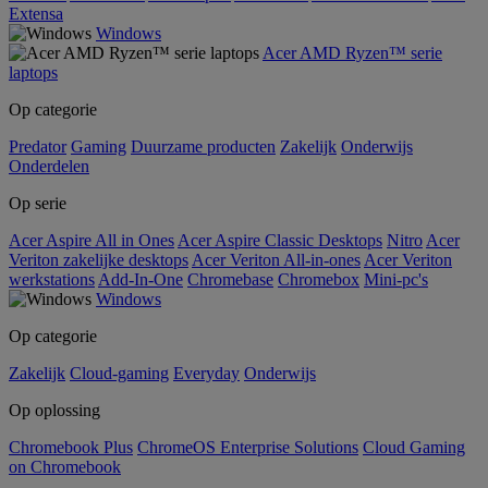
Extensa
Windows
Acer AMD Ryzen™ serie
laptops
Op categorie
Predator
Gaming
Duurzame producten
Zakelijk
Onderwijs
Onderdelen
Op serie
Acer Aspire All in Ones
Acer Aspire Classic Desktops
Nitro
Acer
Veriton zakelijke desktops
Acer Veriton All-in-ones
Acer Veriton
werkstations
Add-In-One
Chromebase
Chromebox
Mini-pc's
Windows
Op categorie
Zakelijk
Cloud-gaming
Everyday
Onderwijs
Op oplossing
Chromebook Plus
ChromeOS Enterprise Solutions
Cloud Gaming
on Chromebook