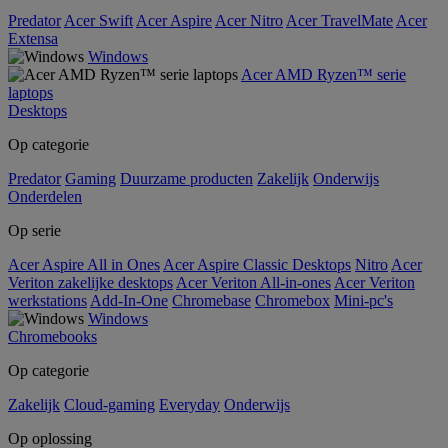
Predator
Acer Swift
Acer Aspire
Acer Nitro
Acer TravelMate
Acer
Extensa
Windows
Acer AMD Ryzen™ serie
laptops
Desktops
Op categorie
Predator
Gaming
Duurzame producten
Zakelijk
Onderwijs
Onderdelen
Op serie
Acer Aspire All in Ones
Acer Aspire Classic Desktops
Nitro
Acer
Veriton zakelijke desktops
Acer Veriton All-in-ones
Acer Veriton
werkstations
Add-In-One
Chromebase
Chromebox
Mini-pc's
Windows
Chromebooks
Op categorie
Zakelijk
Cloud-gaming
Everyday
Onderwijs
Op oplossing