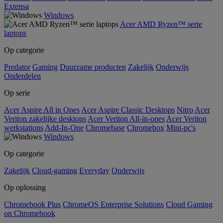
Extensa
Windows
Acer AMD Ryzen™ serie
laptops
Op categorie
Predator
Gaming
Duurzame producten
Zakelijk
Onderwijs
Onderdelen
Op serie
Acer Aspire All in Ones
Acer Aspire Classic Desktops
Nitro
Acer
Veriton zakelijke desktops
Acer Veriton All-in-ones
Acer Veriton
werkstations
Add-In-One
Chromebase
Chromebox
Mini-pc's
Windows
Op categorie
Zakelijk
Cloud-gaming
Everyday
Onderwijs
Op oplossing
Chromebook Plus
ChromeOS Enterprise Solutions
Cloud Gaming
on Chromebook