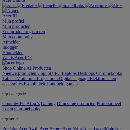
Acer Brands
Acer ID
Mijn profiel
Mijn producten
Een product registreren
Mijn community
Afmelden
Inloggen
Aanmelden
Wat is Acer ID?
Shop Online
AI
Producten
Nieuwe producten
Copilot+ PC
Laptops
Desktops
Chromebooks
Tablets
Monitoren
Projectoren
Digitale signage
Elektronica en
accessoires
E-mobiliteit
Handheld gamen
Op categorie
Copilot+ PC
AI-pc's
Gaming
Duurzame producten
Professioneel
Leren
Chromebooks
Op serie
Predator
Acer Swift
Acer Aspire
Acer Nitro
Acer TravelMate
Acer