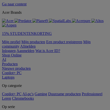
Ga naar content
Acer Brands
15% STUDENTENKORTING
Mijn profiel
Mijn producten
Een product registreren
Mijn
community
Afmelden
Inloggen
Aanmelden
Wat is Acer ID?
Shop Online
AI
Producten
Nieuwe producten
Copilot+ PC
Laptops
Op categorie
Copilot+ PC
AI-pc's
Gaming
Duurzame producten
Professioneel
Leren
Chromebooks
Op serie