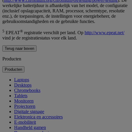
(
http://www.chromium.org/chromium-os/testing/power-testing
). De
werkelijke batterijduur is afhankelijk van het model, de configuratie
(inclusief opslagcapaciteit, RAM, processor, schermtype, resolutie
enz.), de toepassingen, de instellingen voor energiebeheer, de
gebruiksomstandigheden en de gebruikte functies.
5
®
EPEAT
registratie verschilt per land. Op
http://www.epeat.net/
vind je de registratiestatus voor elk land.
Terug naar boven
Producten
Producten
Laptops
Desktops
Chromebooks
Tablets
Monitoren
Projectoren
Digitale signage
Elektronica en accessoires
E-mobiliteit
Handheld gamen