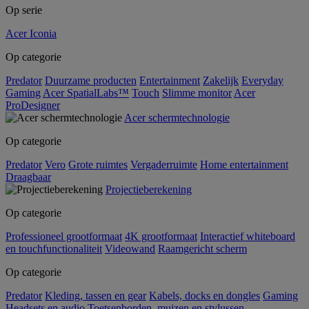
Op serie
Acer Iconia
Op categorie
Predator
Duurzame producten
Entertainment
Zakelijk
Everyday
Gaming
Acer SpatialLabs™
Touch
Slimme monitor
Acer
ProDesigner
Acer schermtechnologie
Op categorie
Predator
Vero
Grote ruimtes
Vergaderruimte
Home entertainment
Draagbaar
Projectieberekening
Op categorie
Professioneel grootformaat
4K grootformaat
Interactief whiteboard
en touchfunctionaliteit
Videowand
Raamgericht scherm
Op categorie
Predator
Kleding, tassen en gear
Kabels, docks en dongles
Gaming
Headsets en audio
Toetsenborden, muizen en stylussen