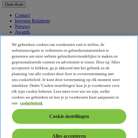
Over Acer
Contact
Investor Relations
Nieuws
Awards
Evenementen
We gebruiken cookies om voorkeuren vast te stellen, de
Duurzaamheid
websitenavigatie te verbeteren en gebruikersstatistieken te
genereren om onze website gebruikersvriendelijker te maken en
Duurzaamheid
gepersonaliseerde content en advertentie te tonen. Door op 'Alles
accepteren' te klikken, ga je akkoord met het gebruik en de
Maatschappelijk verantwoord ondernemen
plaatsing van alle cookies door Acer in overeenstemming met
De CO2-voetafdruk van het product
ons cookiebeleid. Je kunt deze toestemming op elk moment weer
Project Humanity
intrekken. Onder 'Cookie-instellingen' kun je je voorkeuren voor
Earthion
elk type cookie beheren. Lees meer over wie we zijn, welke
Privacybeleid
cookies we gebruiken en hoe je je voorkeuren kunt aanpassen in
Cookiebeleid
ons
cookiebeleid.
Juridische informatie
Aanvullende juridische informatie
Cookie-instellingen
Toegankelijkheidsbeleid
Cookie-instellingen
België - Nederlands
Alles accepteren