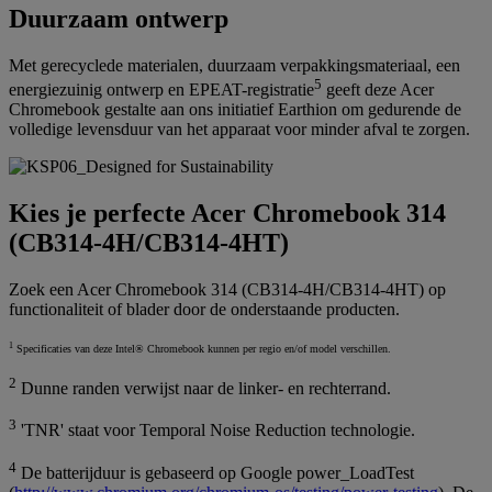
Duurzaam ontwerp
Met gerecyclede materialen, duurzaam verpakkingsmateriaal, een
5
energiezuinig ontwerp en EPEAT-registratie
geeft deze Acer
Chromebook gestalte aan ons initiatief Earthion om gedurende de
volledige levensduur van het apparaat voor minder afval te zorgen.
Kies je perfecte Acer Chromebook 314
(CB314-4H/CB314-4HT)
Zoek een Acer Chromebook 314 (CB314-4H/CB314-4HT) op
functionaliteit of blader door de onderstaande producten.
1
Specificaties van deze Intel® Chromebook kunnen per regio en/of model verschillen.
2
Dunne randen verwijst naar de linker- en rechterrand.
3
'TNR' staat voor Temporal Noise Reduction technologie.
4
De batterijduur is gebaseerd op Google power_LoadTest