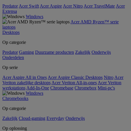
Predator
Acer Swift
Acer Aspire
Acer Nitro
Acer TravelMate
Acer
Extensa
Windows
Acer AMD Ryzen™ serie
laptops
Desktops
Op categorie
Predator
Gaming
Duurzame producten
Zakelijk
Onderwijs
Onderdelen
Op serie
Acer Aspire All in Ones
Acer Aspire Classic Desktops
Nitro
Acer
Veriton zakelijke desktops
Acer Veriton All-in-ones
Acer Veriton
werkstations
Add-In-One
Chromebase
Chromebox
Mini-pc's
Windows
Chromebooks
Op categorie
Zakelijk
Cloud-gaming
Everyday
Onderwijs
Op oplossing