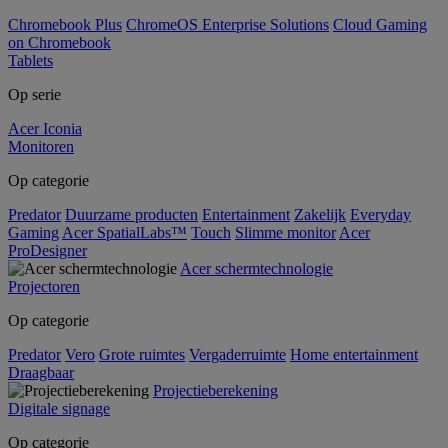
Chromebook Plus
ChromeOS Enterprise Solutions
Cloud Gaming
on Chromebook
Tablets
Op serie
Acer Iconia
Monitoren
Op categorie
Predator
Duurzame producten
Entertainment
Zakelijk
Everyday
Gaming
Acer SpatialLabs™
Touch
Slimme monitor
Acer
ProDesigner
Acer schermtechnologie
Projectoren
Op categorie
Predator
Vero
Grote ruimtes
Vergaderruimte
Home entertainment
Draagbaar
Projectieberekening
Digitale signage
Op categorie