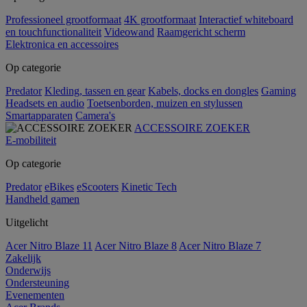
Professioneel grootformaat
4K grootformaat
Interactief whiteboard
en touchfunctionaliteit
Videowand
Raamgericht scherm
Elektronica en accessoires
Op categorie
Predator
Kleding, tassen en gear
Kabels, docks en dongles
Gaming
Headsets en audio
Toetsenborden, muizen en stylussen
Smartapparaten
Camera's
ACCESSOIRE ZOEKER
E-mobiliteit
Op categorie
Predator
eBikes
eScooters
Kinetic Tech
Handheld gamen
Uitgelicht
Acer Nitro Blaze 11
Acer Nitro Blaze 8
Acer Nitro Blaze 7
Zakelijk
Onderwijs
Ondersteuning
Evenementen