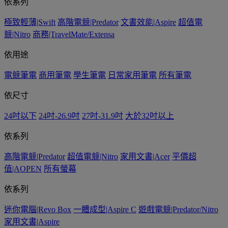
依系列
極致輕薄|Swift
高階電競|Predator
文書效能|Aspire
超值電
競|Nitro
商務|TravelMate/Extensa
依用途
電競筆電
商用筆電
學生筆電
日常家用筆電
所有筆電
依尺寸
24吋以下
24吋-26.9吋
27吋-31.9吋
大於32吋以上
依系列
高階電競|Predator
超值電競|Nitro
家用文書|Acer
平價超
值|AOPEN
所有螢幕
依系列
迷你電腦|Revo Box
一體成型|Aspire C
遊戲電競|Predator/Nitro
家用文書|Aspire