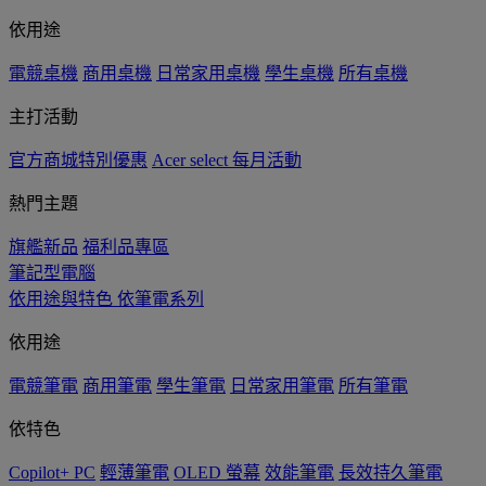
依用途
電競桌機
商用桌機
日常家用桌機
學生桌機
所有桌機
主打活動
官方商城特別優惠
Acer select 每月活動
熱門主題
旗艦新品
福利品專區
筆記型電腦
依用途與特色
依筆電系列
依用途
電競筆電
商用筆電
學生筆電
日常家用筆電
所有筆電
依特色
Copilot+ PC
輕薄筆電
OLED 螢幕
效能筆電
長效持久筆電