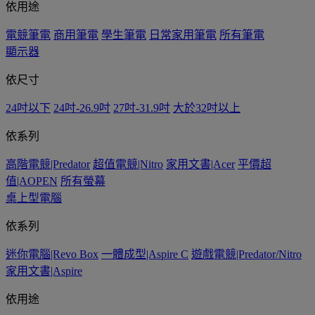
依用途
電競筆電
商用筆電
學生筆電
日常家用筆電
所有筆電
顯示器
依尺寸
24吋以下
24吋-26.9吋
27吋-31.9吋
大於32吋以上
依系列
高階電競|Predator
超值電競|Nitro
家用文書|Acer
平價超
值|AOPEN
所有螢幕
桌上型電腦
依系列
迷你電腦|Revo Box
一體成型|Aspire C
遊戲電競|Predator/Nitro
家用文書|Aspire
依用途