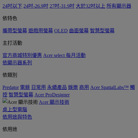
24吋以下
24吋-26.9吋
27吋-31.9吋
大於32吋以上
所有顯示器
依特色
攜帶型螢幕
遊戲用螢幕
OLED
曲面螢幕
智慧型螢幕
主打活動
官方商城特別優惠
Acer select 每月活動
依顯示器系列
依類別
Predator
電競
日常用
永續產品
娛樂
商用
Acer SpatialLabs™
觸
控
智慧型螢幕
Acer ProDesigner
Acer 顯示技術
桌上型電腦
依用途與特色
依用途