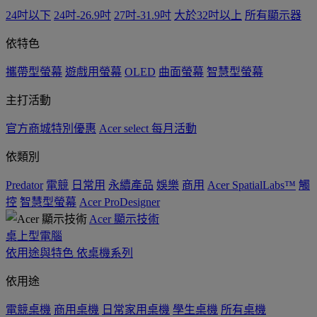
24吋以下
24吋-26.9吋
27吋-31.9吋
大於32吋以上
所有顯示器
依特色
攜帶型螢幕
遊戲用螢幕
OLED
曲面螢幕
智慧型螢幕
主打活動
官方商城特別優惠
Acer select 每月活動
依類別
Predator
電競
日常用
永續產品
娛樂
商用
Acer SpatialLabs™
觸
控
智慧型螢幕
Acer ProDesigner
Acer 顯示技術
桌上型電腦
依用途與特色
依桌機系列
依用途
電競桌機
商用桌機
日常家用桌機
學生桌機
所有桌機