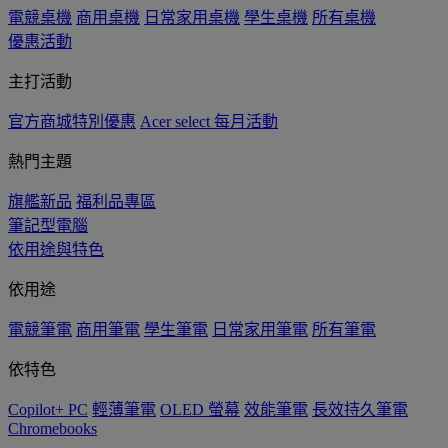
電競桌機
商用桌機
日常家用桌機
學生桌機
所有桌機
優惠活動
主打活動
官方商城特別優惠
Acer select 每月活動
熱門主題
旗艦新品
福利品專區
筆記型電腦
依用途與特色
依用途
電競筆電
商用筆電
學生筆電
日常家用筆電
所有筆電
依特色
Copilot+ PC
輕薄筆電
OLED 螢幕
效能筆電
長效持久筆電
Chromebooks