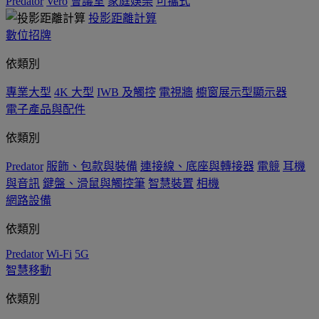
Predator
Vero
會議室
家庭娛樂
可攜式
投影距離計算
數位招牌
依類別
專業大型
4K 大型
IWB 及觸控
電視牆
櫥窗展示型顯示器
電子產品與配件
依類別
Predator
服飾、包款與裝備
連接線、底座與轉接器
電競
耳機
與音訊
鍵盤、滑鼠與觸控筆
智慧裝置
相機
網路設備
依類別
Predator
Wi-Fi
5G
智慧移動
依類別