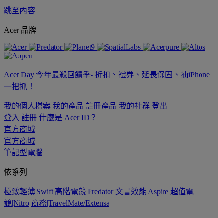
跳至內容
Acer 品牌
Acer Day 今年最殺回饋季- 折扣、禮券、延長保固、抽iPhone
一把抓！
我的個人檔案
我的產品
註冊產品
我的社群
登出
登入
註冊
什麼是 Acer ID？
官方商城
官方商城
筆記型電腦
依系列
極致輕薄|Swift
高階電競|Predator
文書效能|Aspire
超值電
競|Nitro
商務|TravelMate/Extensa