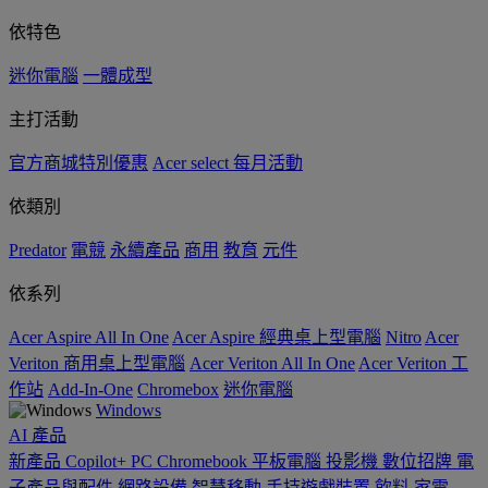
依特色
迷你電腦
一體成型
主打活動
官方商城特別優惠
Acer select 每月活動
依類別
Predator
電競
永續產品
商用
教育
元件
依系列
Acer Aspire All In One
Acer Aspire 經典桌上型電腦
Nitro
Acer
Veriton 商用桌上型電腦
Acer Veriton All In One
Acer Veriton 工
作站
Add-In-One
Chromebox
迷你電腦
Windows
AI
產品
新產品
Copilot+ PC
Chromebook
平板電腦
投影機
數位招牌
電
子產品與配件
網路設備
智慧移動
手持遊戲裝置
飲料
家電