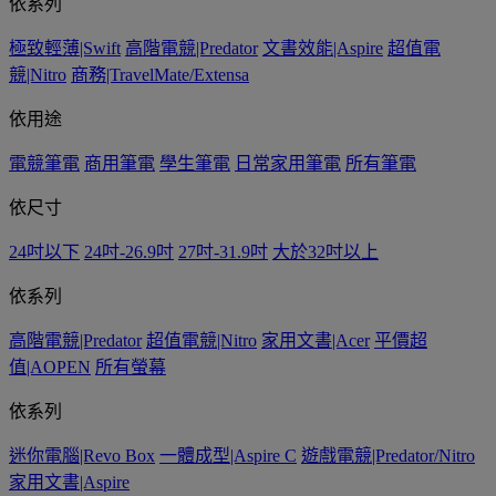
依系列
極致輕薄|Swift
高階電競|Predator
文書效能|Aspire
超值電
競|Nitro
商務|TravelMate/Extensa
依用途
電競筆電
商用筆電
學生筆電
日常家用筆電
所有筆電
依尺寸
24吋以下
24吋-26.9吋
27吋-31.9吋
大於32吋以上
依系列
高階電競|Predator
超值電競|Nitro
家用文書|Acer
平價超
值|AOPEN
所有螢幕
依系列
迷你電腦|Revo Box
一體成型|Aspire C
遊戲電競|Predator/Nitro
家用文書|Aspire