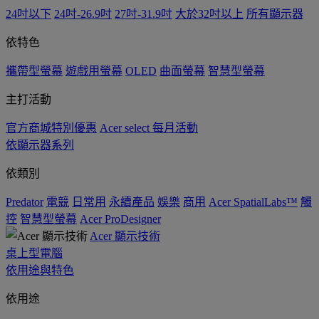
24吋以下
24吋-26.9吋
27吋-31.9吋
大於32吋以上
所有顯示器
依特色
攜帶型螢幕
遊戲用螢幕
OLED
曲面螢幕
智慧型螢幕
主打活動
官方商城特別優惠
Acer select 每月活動
依顯示器系列
依類別
Predator
電競
日常用
永續產品
娛樂
商用
Acer SpatialLabs™
觸
控
智慧型螢幕
Acer ProDesigner
Acer 顯示技術
桌上型電腦
依用途與特色
依用途