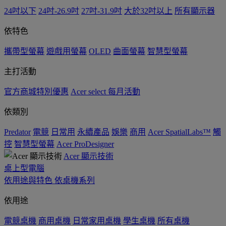
24吋以下
24吋-26.9吋
27吋-31.9吋
大於32吋以上
所有顯示器
依特色
攜帶型螢幕
遊戲用螢幕
OLED
曲面螢幕
智慧型螢幕
主打活動
官方商城特別優惠
Acer select 每月活動
依類別
Predator
電競
日常用
永續產品
娛樂
商用
Acer SpatialLabs™
觸
控
智慧型螢幕
Acer ProDesigner
Acer 顯示技術
桌上型電腦
依用途與特色
依桌機系列
依用途
電競桌機
商用桌機
日常家用桌機
學生桌機
所有桌機