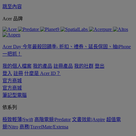
跳至內容
Acer 品牌
Acer Day 今年最殺回饋季- 折扣、禮券、延長保固、抽iPhone
一把抓！
我的個人檔案
我的產品
註冊產品
我的社群
登出
登入
註冊
什麼是 Acer ID？
官方商城
官方商城
筆記型電腦
依系列
極致輕薄|Swift
高階電競|Predator
文書效能|Aspire
超值電
競|Nitro
商務|TravelMate/Extensa