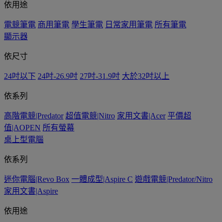
依用途
電競筆電
商用筆電
學生筆電
日常家用筆電
所有筆電
顯示器
依尺寸
24吋以下
24吋-26.9吋
27吋-31.9吋
大於32吋以上
依系列
高階電競|Predator
超值電競|Nitro
家用文書|Acer
平價超
值|AOPEN
所有螢幕
桌上型電腦
依系列
迷你電腦|Revo Box
一體成型|Aspire C
遊戲電競|Predator/Nitro
家用文書|Aspire
依用途