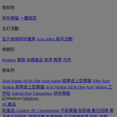
依特色
迷你電腦
一體成型
主打活動
官方商城特別優惠
Acer select 每月活動
依類別
Predator
電競
永續產品
商用
教育
元件
依系列
Acer Aspire All In One
Acer Aspire 經典桌上型電腦
Nitro
Acer
Veriton 商用桌上型電腦
Acer Veriton All In One
Acer Veriton 工
作站
Add-In-One
Chromebox
迷你電腦
Windows
AI
產品
新產品
Copilot+ PC
Chromebook
平板電腦
投影機
數位招牌
電
子產品與配件
網路設備
智慧移動
手持遊戲裝置
飲料
家電