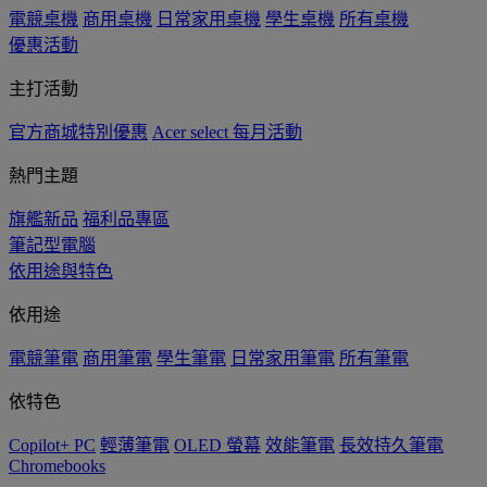
電競桌機
商用桌機
日常家用桌機
學生桌機
所有桌機
優惠活動
主打活動
官方商城特別優惠
Acer select 每月活動
熱門主題
旗艦新品
福利品專區
筆記型電腦
依用途與特色
依用途
電競筆電
商用筆電
學生筆電
日常家用筆電
所有筆電
依特色
Copilot+ PC
輕薄筆電
OLED 螢幕
效能筆電
長效持久筆電
Chromebooks