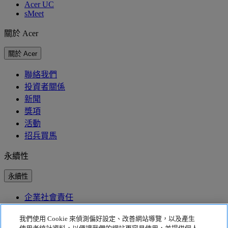
Acer UC
sMeet
關於 Acer
關於 Acer
聯絡我們
投資者關係
新聞
獎項
活動
招兵買馬
永續性
永續性
企業社會責任
產品碳足跡
Project Humanity
我們使用 Cookie 來偵測偏好設定、改善網站導覽，以及產生