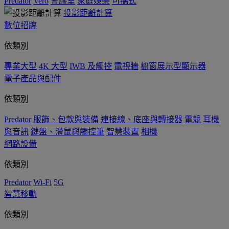
Predator
Vero
會議室
家庭娛樂
可攜式
投影距離計算
數位招牌
依類別
專業大型
4K 大型
IWB 及觸控
電視牆
櫥窗展示型顯示器
電子產品與配件
依類別
Predator
服飾、包款與裝備
連接線、底座與轉接器
電競
耳機
與音訊
鍵盤、滑鼠與觸控筆
智慧裝置
相機
網路設備
依類別
Predator
Wi-Fi
5G
智慧移動
依類別