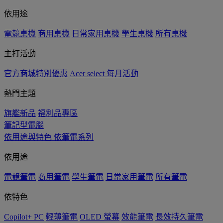
依用途
電競桌機
商用桌機
日常家用桌機
學生桌機
所有桌機
主打活動
官方商城特別優惠
Acer select 每月活動
熱門主題
旗艦新品
福利品專區
筆記型電腦
依用途與特色
依筆電系列
依用途
電競筆電
商用筆電
學生筆電
日常家用筆電
所有筆電
依特色
Copilot+ PC
輕薄筆電
OLED 螢幕
效能筆電
長效持久筆電