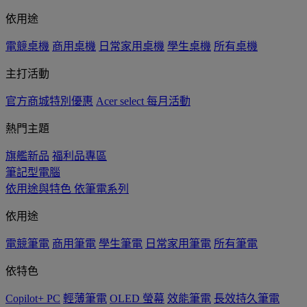
依用途
電競桌機
商用桌機
日常家用桌機
學生桌機
所有桌機
主打活動
官方商城特別優惠
Acer select 每月活動
熱門主題
旗艦新品
福利品專區
筆記型電腦
依用途與特色
依筆電系列
依用途
電競筆電
商用筆電
學生筆電
日常家用筆電
所有筆電
依特色
Copilot+ PC
輕薄筆電
OLED 螢幕
效能筆電
長效持久筆電