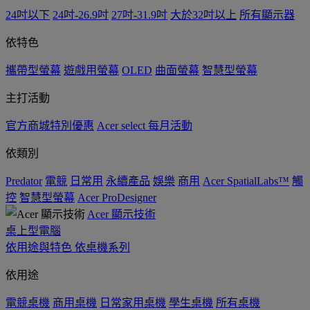
24吋以下
24吋-26.9吋
27吋-31.9吋
大於32吋以上
所有顯示器
依特色
攜帶型螢幕
遊戲用螢幕
OLED
曲面螢幕
智慧型螢幕
主打活動
官方商城特別優惠
Acer select 每月活動
依類別
Predator
電競
日常用
永續產品
娛樂
商用
Acer SpatialLabs™
觸
控
智慧型螢幕
Acer ProDesigner
Acer 顯示技術
桌上型電腦
依用途與特色
依桌機系列
依用途
電競桌機
商用桌機
日常家用桌機
學生桌機
所有桌機