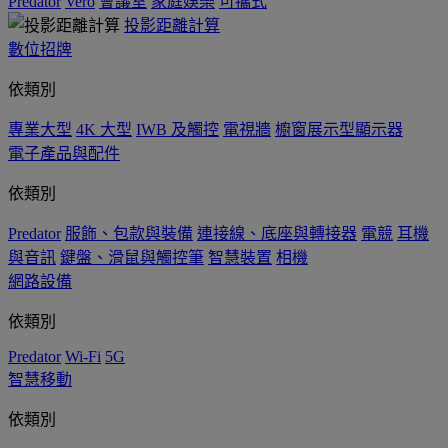
Predator
Vero
會議室
家庭娛樂
可攜式
投影距離計算
數位招牌
依類別
專業大型
4K 大型
IWB 及觸控
電視牆
櫥窗展示型顯示器
電子產品與配件
依類別
Predator
服飾、包款與裝備
連接線、底座與轉接器
電競
耳機
與音訊
鍵盤、滑鼠與觸控筆
智慧裝置
相機
網路設備
依類別
Predator
Wi-Fi
5G
智慧移動
依類別