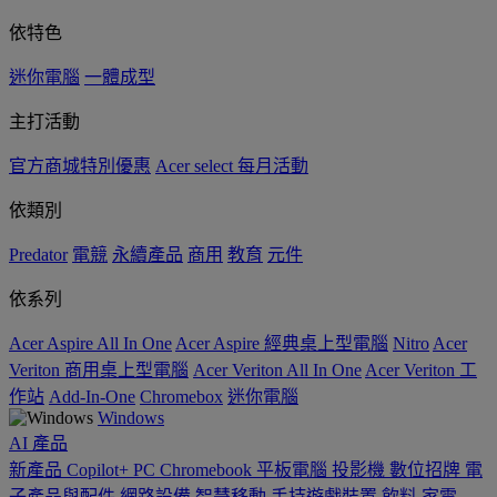
依特色
迷你電腦
一體成型
主打活動
官方商城特別優惠
Acer select 每月活動
依類別
Predator
電競
永續產品
商用
教育
元件
依系列
Acer Aspire All In One
Acer Aspire 經典桌上型電腦
Nitro
Acer
Veriton 商用桌上型電腦
Acer Veriton All In One
Acer Veriton 工
作站
Add-In-One
Chromebox
迷你電腦
Windows
AI
產品
新產品
Copilot+ PC
Chromebook
平板電腦
投影機
數位招牌
電
子產品與配件
網路設備
智慧移動
手持遊戲裝置
飲料
家電