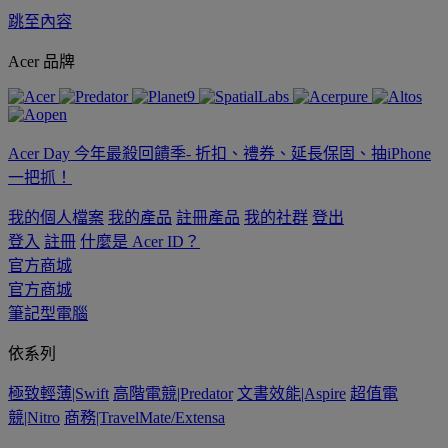
跳至內容
Acer 品牌
Acer Day 今年最殺回饋季- 折扣、禮券、延長保固、抽iPhone
一把抓！
我的個人檔案
我的產品
註冊產品
我的社群
登出
登入
註冊
什麼是 Acer ID？
官方商城
官方商城
筆記型電腦
依系列
極致輕薄|Swift
高階電競|Predator
文書效能|Aspire
超值電
競|Nitro
商務|TravelMate/Extensa