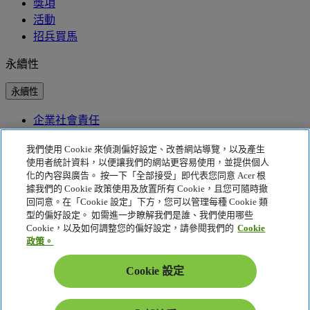
獎項
活動
招兵買馬
永續性
永續性
企業社會責任
產品碳足跡
Project Humanity
我們使用 Cookie 來偵測偏好設定、改善網站導覽，以及產生
Earthion
使用者統計資料，以便讓我們的網站更容易使用，並提供個人
EPEAT
化的內容與廣告。 按一下「全部接受」即代表您同意 Acer 根
據我們的 Cookie 政策使用及放置所有 Cookie，且您可隨時撤
隱私權政策
回同意。在「Cookie 設定」下方，您可以管理每種 Cookie 類
型的偏好設定。 如需進一步瞭解我們是誰、我們使用哪些
Cookie 政策
Cookie，以及如何調整您的偏好設定，請參閱我們的
Cookie
法律聲明
政策。
其他法律資訊
協助工具政策
Cookie 設定
Cookie 設定
台灣 - 繁體中文