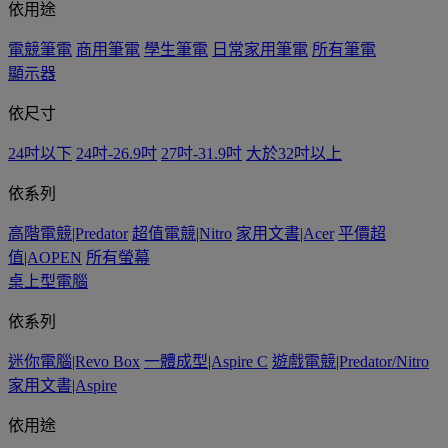
依用途
電競筆電
商用筆電
學生筆電
日常家用筆電
所有筆電
顯示器
依尺寸
24吋以下
24吋-26.9吋
27吋-31.9吋
大於32吋以上
依系列
高階電競|Predator
超值電競|Nitro
家用文書|Acer
平價超
值|AOPEN
所有螢幕
桌上型電腦
依系列
迷你電腦|Revo Box
一體成型|Aspire C
遊戲電競|Predator/Nitro
家用文書|Aspire
依用途