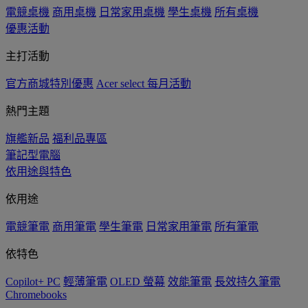
電競桌機
商用桌機
日常家用桌機
學生桌機
所有桌機
優惠活動
主打活動
官方商城特別優惠
Acer select 每月活動
熱門主題
旗艦新品
福利品專區
筆記型電腦
依用途與特色
依用途
電競筆電
商用筆電
學生筆電
日常家用筆電
所有筆電
依特色
Copilot+ PC
輕薄筆電
OLED 螢幕
效能筆電
長效持久筆電
Chromebooks