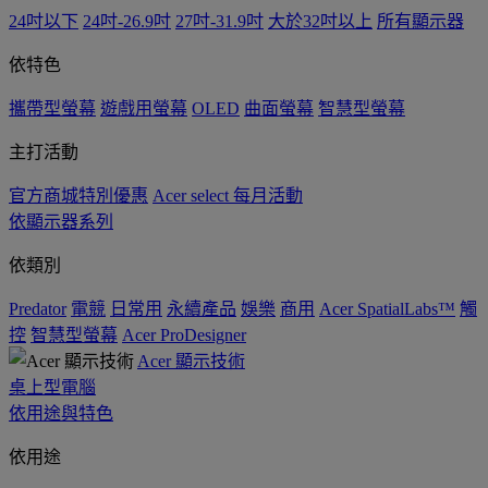
24吋以下
24吋-26.9吋
27吋-31.9吋
大於32吋以上
所有顯示器
依特色
攜帶型螢幕
遊戲用螢幕
OLED
曲面螢幕
智慧型螢幕
主打活動
官方商城特別優惠
Acer select 每月活動
依顯示器系列
依類別
Predator
電競
日常用
永續產品
娛樂
商用
Acer SpatialLabs™
觸
控
智慧型螢幕
Acer ProDesigner
Acer 顯示技術
桌上型電腦
依用途與特色
依用途