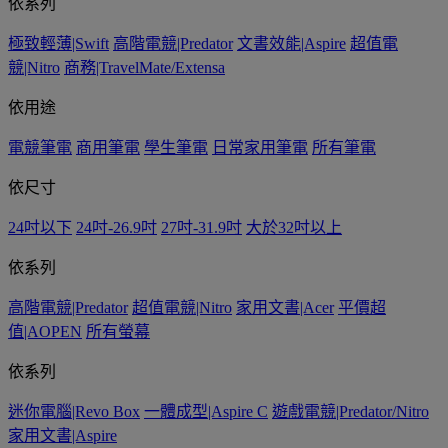
依系列
極致輕薄|Swift
高階電競|Predator
文書效能|Aspire
超值電
競|Nitro
商務|TravelMate/Extensa
依用途
電競筆電
商用筆電
學生筆電
日常家用筆電
所有筆電
依尺寸
24吋以下
24吋-26.9吋
27吋-31.9吋
大於32吋以上
依系列
高階電競|Predator
超值電競|Nitro
家用文書|Acer
平價超
值|AOPEN
所有螢幕
依系列
迷你電腦|Revo Box
一體成型|Aspire C
遊戲電競|Predator/Nitro
家用文書|Aspire