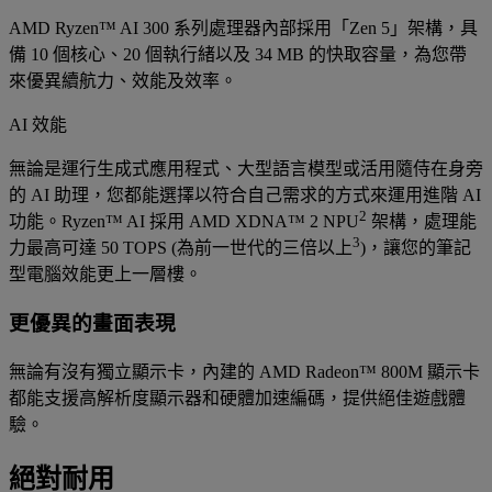
AMD Ryzen™ AI 300 系列處理器內部採用「Zen 5」架構，具
備 10 個核心、20 個執行緒以及 34 MB 的快取容量，為您帶
來優異續航力、效能及效率。
AI 效能
無論是運行生成式應用程式、大型語言模型或活用隨侍在身旁
的 AI 助理，您都能選擇以符合自己需求的方式來運用進階 AI
2
功能。Ryzen™ AI 採用 AMD XDNA™ 2 NPU
架構，處理能
3
力最高可達 50 TOPS (為前一世代的三倍以上
)，讓您的筆記
型電腦效能更上一層樓。
更優異的畫面表現
無論有沒有獨立顯示卡，內建的 AMD Radeon™ 800M 顯示卡
都能支援高解析度顯示器和硬體加速編碼，提供絕佳遊戲體
驗。
絕對耐用