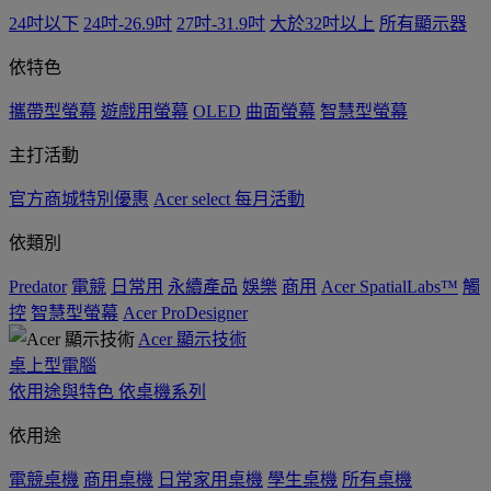
24吋以下
24吋-26.9吋
27吋-31.9吋
大於32吋以上
所有顯示器
依特色
攜帶型螢幕
遊戲用螢幕
OLED
曲面螢幕
智慧型螢幕
主打活動
官方商城特別優惠
Acer select 每月活動
依類別
Predator
電競
日常用
永續產品
娛樂
商用
Acer SpatialLabs™
觸
控
智慧型螢幕
Acer ProDesigner
Acer 顯示技術
桌上型電腦
依用途與特色
依桌機系列
依用途
電競桌機
商用桌機
日常家用桌機
學生桌機
所有桌機