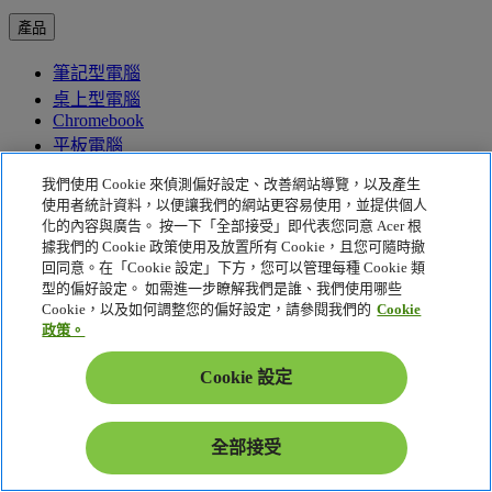
產品
筆記型電腦
桌上型電腦
Chromebook
平板電腦
顯示器
我們使用 Cookie 來偵測偏好設定、改善網站導覽，以及產生
投影機
使用者統計資料，以便讓我們的網站更容易使用，並提供個人
數位招牌
化的內容與廣告。 按一下「全部接受」即代表您同意 Acer 根
據我們的 Cookie 政策使用及放置所有 Cookie，且您可隨時撤
電子產品與配件
回同意。在「Cookie 設定」下方，您可以管理每種 Cookie 類
網路設備
型的偏好設定。 如需進一步瞭解我們是誰、我們使用哪些
智慧移動
Cookie，以及如何調整您的偏好設定，請參閱我們的
Cookie
手持遊戲裝置
政策。
飲料
Cookie 設定
家電
永續產品
全部接受
支援