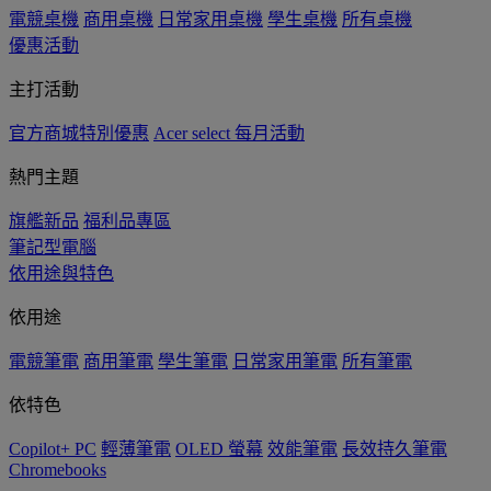
電競桌機
商用桌機
日常家用桌機
學生桌機
所有桌機
優惠活動
主打活動
官方商城特別優惠
Acer select 每月活動
熱門主題
旗艦新品
福利品專區
筆記型電腦
依用途與特色
依用途
電競筆電
商用筆電
學生筆電
日常家用筆電
所有筆電
依特色
Copilot+ PC
輕薄筆電
OLED 螢幕
效能筆電
長效持久筆電
Chromebooks