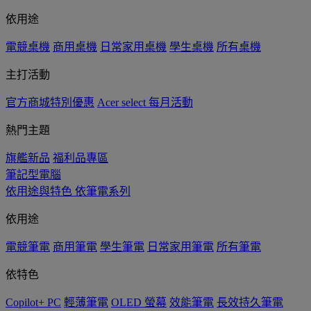
依用途
電競桌機
商用桌機
日常家用桌機
學生桌機
所有桌機
主打活動
官方商城特別優惠
Acer select 每月活動
熱門主題
旗艦新品
福利品專區
筆記型電腦
依用途與特色
依筆電系列
依用途
電競筆電
商用筆電
學生筆電
日常家用筆電
所有筆電
依特色
Copilot+ PC
輕薄筆電
OLED 螢幕
效能筆電
長效持久筆電