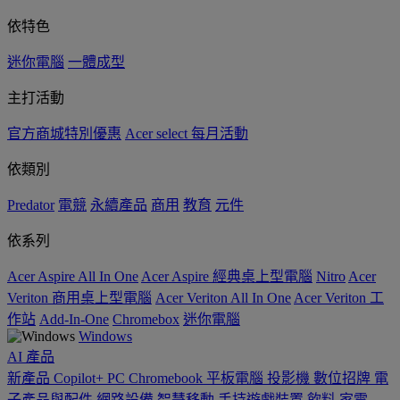
依特色
迷你電腦
一體成型
主打活動
官方商城特別優惠
Acer select 每月活動
依類別
Predator
電競
永續產品
商用
教育
元件
依系列
Acer Aspire All In One
Acer Aspire 經典桌上型電腦
Nitro
Acer
Veriton 商用桌上型電腦
Acer Veriton All In One
Acer Veriton 工
作站
Add-In-One
Chromebox
迷你電腦
Windows
AI
產品
新產品
Copilot+ PC
Chromebook
平板電腦
投影機
數位招牌
電
子產品與配件
網路設備
智慧移動
手持遊戲裝置
飲料
家電