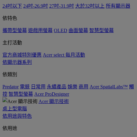
24吋以下
24吋-26.9吋
27吋-31.9吋
大於32吋以上
所有顯示器
依特色
攜帶型螢幕
遊戲用螢幕
OLED
曲面螢幕
智慧型螢幕
主打活動
官方商城特別優惠
Acer select 每月活動
依顯示器系列
依類別
Predator
電競
日常用
永續產品
娛樂
商用
Acer SpatialLabs™
觸
控
智慧型螢幕
Acer ProDesigner
Acer 顯示技術
桌上型電腦
依用途與特色
依用途