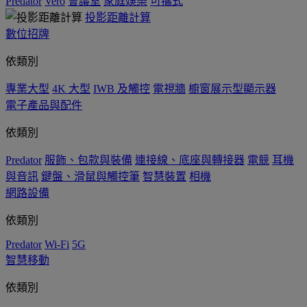
Predator
Vero
會議室
家庭娛樂
可攜式
投影距離計算
數位招牌
依類別
專業大型
4K 大型
IWB 及觸控
電視牆
櫥窗展示型顯示器
電子產品與配件
依類別
Predator
服飾、包款與裝備
連接線、底座與轉接器
電競
耳機
與音訊
鍵盤、滑鼠與觸控筆
智慧裝置
相機
網路設備
依類別
Predator
Wi-Fi
5G
智慧移動
依類別