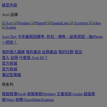
跳至內容
Acer 品牌
Acer Day 今年最殺回饋季- 折扣、禮券、延長保固、抽iPhone
一把抓！
我的個人檔案
我的產品
註冊產品
我的社群
登出
登入
註冊
什麼是 Acer ID？
官方商城
官方商城
筆記型電腦
依系列
極致輕薄|Swift
高階電競|Predator
文書效能|Aspire
超值電
競|Nitro
商務|TravelMate/Extensa