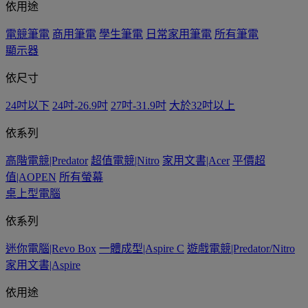
依用途
電競筆電
商用筆電
學生筆電
日常家用筆電
所有筆電
顯示器
依尺寸
24吋以下
24吋-26.9吋
27吋-31.9吋
大於32吋以上
依系列
高階電競|Predator
超值電競|Nitro
家用文書|Acer
平價超
值|AOPEN
所有螢幕
桌上型電腦
依系列
迷你電腦|Revo Box
一體成型|Aspire C
遊戲電競|Predator/Nitro
家用文書|Aspire
依用途