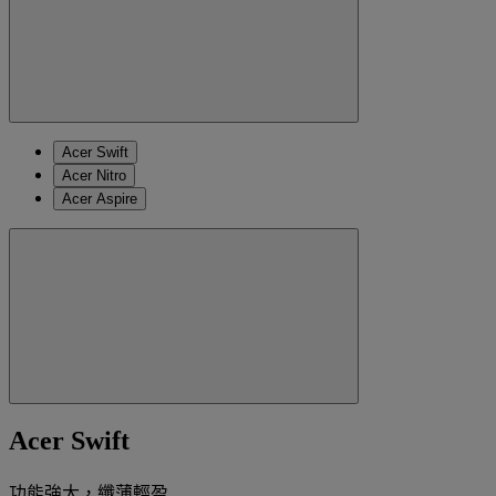
Acer Swift
Acer Nitro
Acer Aspire
Acer Swift
功能強大，纖薄輕盈