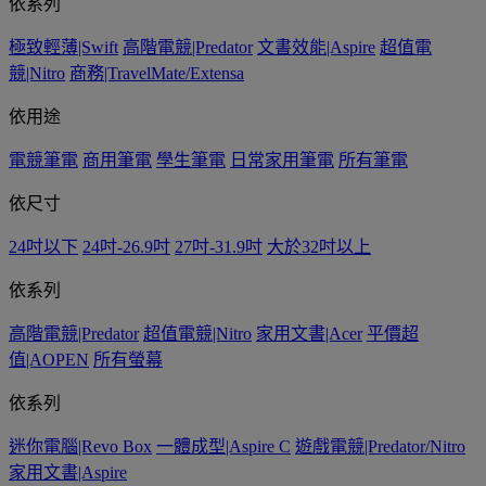
依系列
極致輕薄|Swift
高階電競|Predator
文書效能|Aspire
超值電
競|Nitro
商務|TravelMate/Extensa
依用途
電競筆電
商用筆電
學生筆電
日常家用筆電
所有筆電
依尺寸
24吋以下
24吋-26.9吋
27吋-31.9吋
大於32吋以上
依系列
高階電競|Predator
超值電競|Nitro
家用文書|Acer
平價超
值|AOPEN
所有螢幕
依系列
迷你電腦|Revo Box
一體成型|Aspire C
遊戲電競|Predator/Nitro
家用文書|Aspire