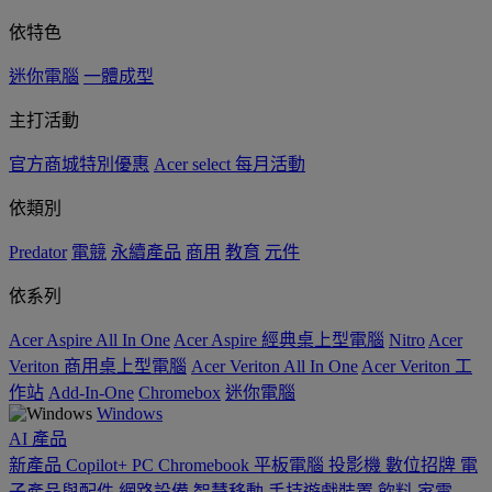
依特色
迷你電腦
一體成型
主打活動
官方商城特別優惠
Acer select 每月活動
依類別
Predator
電競
永續產品
商用
教育
元件
依系列
Acer Aspire All In One
Acer Aspire 經典桌上型電腦
Nitro
Acer
Veriton 商用桌上型電腦
Acer Veriton All In One
Acer Veriton 工
作站
Add-In-One
Chromebox
迷你電腦
Windows
AI
產品
新產品
Copilot+ PC
Chromebook
平板電腦
投影機
數位招牌
電
子產品與配件
網路設備
智慧移動
手持遊戲裝置
飲料
家電