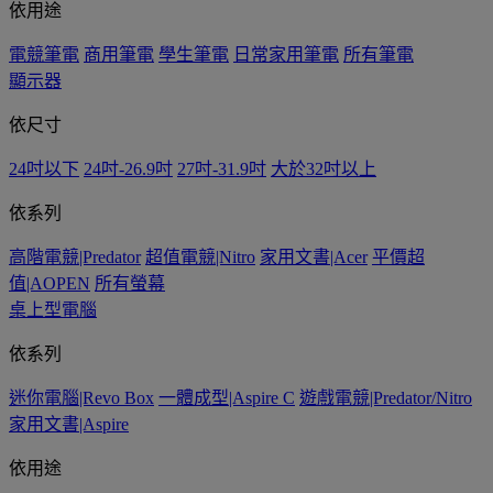
依用途
電競筆電
商用筆電
學生筆電
日常家用筆電
所有筆電
顯示器
依尺寸
24吋以下
24吋-26.9吋
27吋-31.9吋
大於32吋以上
依系列
高階電競|Predator
超值電競|Nitro
家用文書|Acer
平價超
值|AOPEN
所有螢幕
桌上型電腦
依系列
迷你電腦|Revo Box
一體成型|Aspire C
遊戲電競|Predator/Nitro
家用文書|Aspire
依用途