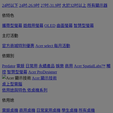
24吋以下
24吋-26.9吋
27吋-31.9吋
大於32吋以上
所有顯示器
依特色
攜帶型螢幕
遊戲用螢幕
OLED
曲面螢幕
智慧型螢幕
主打活動
官方商城特別優惠
Acer select 每月活動
依類別
Predator
電競
日常用
永續產品
娛樂
商用
Acer SpatialLabs™
觸
控
智慧型螢幕
Acer ProDesigner
Acer 顯示技術
桌上型電腦
依用途與特色
依桌機系列
依用途
電競桌機
商用桌機
日常家用桌機
學生桌機
所有桌機