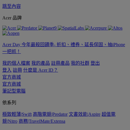
跳至內容
Acer 品牌
Acer Day 今年最殺回饋季- 折扣、禮券、延長保固、抽iPhone
一把抓！
我的個人檔案
我的產品
註冊產品
我的社群
登出
登入
註冊
什麼是 Acer ID？
官方商城
官方商城
筆記型電腦
依系列
極致輕薄|Swift
高階電競|Predator
文書效能|Aspire
超值電
競|Nitro
商務|TravelMate/Extensa