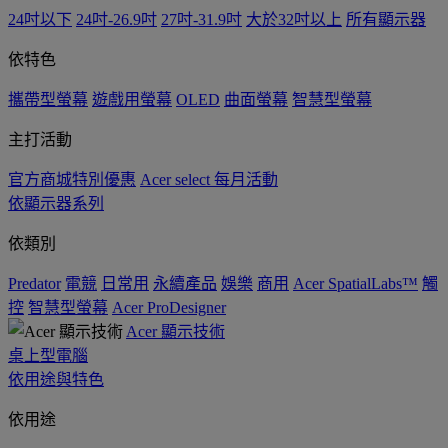
24吋以下
24吋-26.9吋
27吋-31.9吋
大於32吋以上
所有顯示器
依特色
攜帶型螢幕
遊戲用螢幕
OLED
曲面螢幕
智慧型螢幕
主打活動
官方商城特別優惠
Acer select 每月活動
依顯示器系列
依類別
Predator
電競
日常用
永續產品
娛樂
商用
Acer SpatialLabs™
觸
控
智慧型螢幕
Acer ProDesigner
Acer 顯示技術
桌上型電腦
依用途與特色
依用途