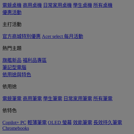
電競桌機
商用桌機
日常家用桌機
學生桌機
所有桌機
優惠活動
主打活動
官方商城特別優惠
Acer select 每月活動
熱門主題
旗艦新品
福利品專區
筆記型電腦
依用途與特色
依用途
電競筆電
商用筆電
學生筆電
日常家用筆電
所有筆電
依特色
Copilot+ PC
輕薄筆電
OLED 螢幕
效能筆電
長效持久筆電
Chromebooks