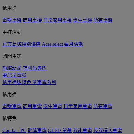
依用途
電競桌機
商用桌機
日常家用桌機
學生桌機
所有桌機
主打活動
官方商城特別優惠
Acer select 每月活動
熱門主題
旗艦新品
福利品專區
筆記型電腦
依用途與特色
依筆電系列
依用途
電競筆電
商用筆電
學生筆電
日常家用筆電
所有筆電
依特色
Copilot+ PC
輕薄筆電
OLED 螢幕
效能筆電
長效持久筆電