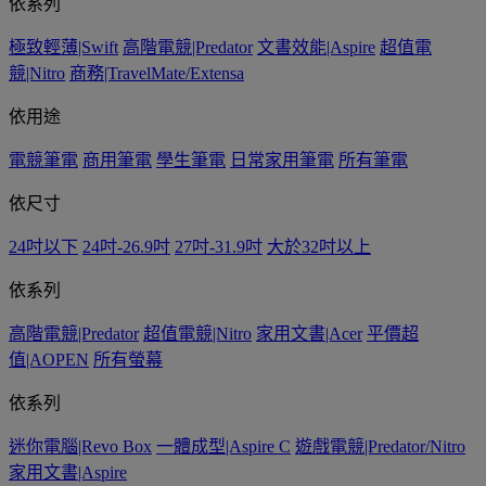
依系列
極致輕薄|Swift
高階電競|Predator
文書效能|Aspire
超值電
競|Nitro
商務|TravelMate/Extensa
依用途
電競筆電
商用筆電
學生筆電
日常家用筆電
所有筆電
依尺寸
24吋以下
24吋-26.9吋
27吋-31.9吋
大於32吋以上
依系列
高階電競|Predator
超值電競|Nitro
家用文書|Acer
平價超
值|AOPEN
所有螢幕
依系列
迷你電腦|Revo Box
一體成型|Aspire C
遊戲電競|Predator/Nitro
家用文書|Aspire