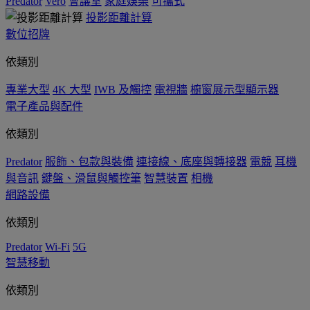
Predator
Vero
會議室
家庭娛樂
可攜式
投影距離計算
數位招牌
依類別
專業大型
4K 大型
IWB 及觸控
電視牆
櫥窗展示型顯示器
電子產品與配件
依類別
Predator
服飾、包款與裝備
連接線、底座與轉接器
電競
耳機
與音訊
鍵盤、滑鼠與觸控筆
智慧裝置
相機
網路設備
依類別
Predator
Wi-Fi
5G
智慧移動
依類別