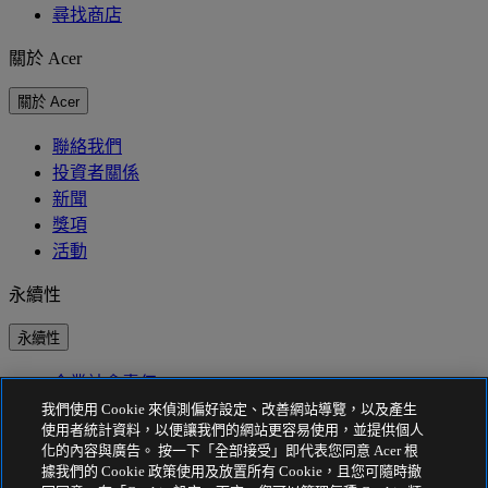
尋找商店
關於 Acer
關於 Acer
聯絡我們
投資者關係
新聞
獎項
活動
永續性
永續性
企業社會責任
產品碳足跡
我們使用 Cookie 來偵測偏好設定、改善網站導覽，以及產生
Project Humanity
使用者統計資料，以便讓我們的網站更容易使用，並提供個人
Earthion
化的內容與廣告。 按一下「全部接受」即代表您同意 Acer 根
據我們的 Cookie 政策使用及放置所有 Cookie，且您可隨時撤