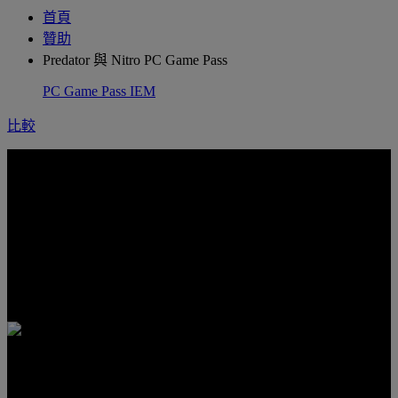
首頁
贊助
Predator 與 Nitro PC Game Pass
PC Game Pass
IEM
比較
探索
下一個最喜愛的遊戲
隨附 3 個月
PC GAME PASS
使用包括 EA Play 在內的三個月期 PC Game Pass，在新的
Windows 11 電腦上暢玩數百款電腦遊戲。隨時有新遊戲加
入，永遠有新遊戲可玩。