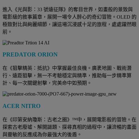
進入《光與影：33 號遠征隊》的奪目世界，如畫般的景致與
電影級的敘事篇章，展開一場令人醉心的奇幻冒險。OLED 的
極致對比與絢麗細節，讓這場沉浸感十足的旅程，處處躍然眼
前。
PREDATOR ORION
在《狙擊精英：抵抗》中掌握最佳良機。廣袤地圖、戰術潛
行、遠距狙擊，無一不考驗穩定與精準，推助每一步精準算
計、每一次關鍵射擊，完美命中如預期。
ACER NITRO
在《印第安納瓊斯：古老之圈》™中，展開電影般的冒險。在
探索古老廢墟、解開謎題、探尋真相的過程中，讓流暢的畫面
與靈敏的反應成為你最強大的後盾。