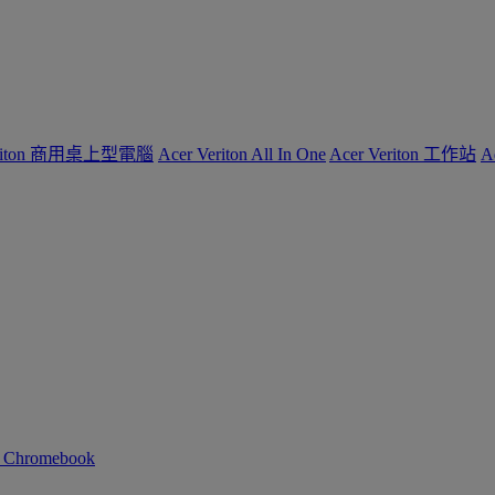
Veriton 商用桌上型電腦
Acer Veriton All In One
Acer Veriton 工作站
A
n Chromebook