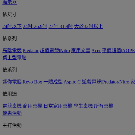
顯示器
依尺寸
24吋以下
24吋-26.9吋
27吋-31.9吋
大於32吋以上
依系列
高階電競|Predator
超值電競|Nitro
家用文書|Acer
平價超值|AOPE
桌上型電腦
依系列
迷你電腦|Revo Box
一體成型|Aspire C
遊戲電競|Predator/Nitro
家
依用途
電競桌機
商用桌機
日常家用桌機
學生桌機
所有桌機
優惠活動
主打活動