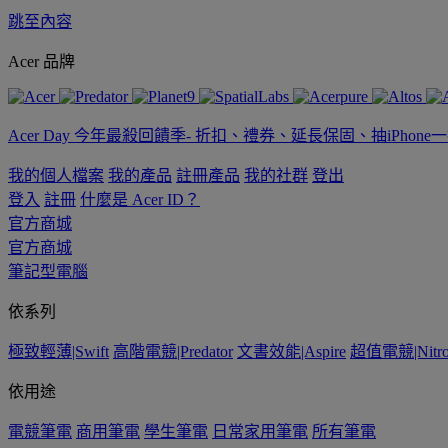
跳至內容
Acer 品牌
Acer Day 今年最殺回饋季- 折扣、禮券、延長保固、抽iPhone
我的個人檔案
我的產品
註冊產品
我的社群
登出
登入
註冊
什麼是 Acer ID？
官方商城
官方商城
筆記型電腦
依系列
極致輕薄|Swift
高階電競|Predator
文書效能|Aspire
超值電競|Nitr
依用途
電競筆電
商用筆電
學生筆電
日常家用筆電
所有筆電