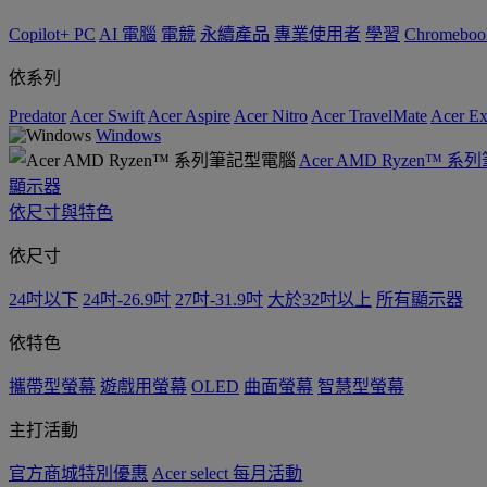
Copilot+ PC
AI 電腦
電競
永續產品
專業使用者
學習
Chromeboo
依系列
Predator
Acer Swift
Acer Aspire
Acer Nitro
Acer TravelMate
Acer Ex
Windows
Acer AMD Ryzen™ 
顯示器
依尺寸與特色
依尺寸
24吋以下
24吋-26.9吋
27吋-31.9吋
大於32吋以上
所有顯示器
依特色
攜帶型螢幕
遊戲用螢幕
OLED
曲面螢幕
智慧型螢幕
主打活動
官方商城特別優惠
Acer select 每月活動