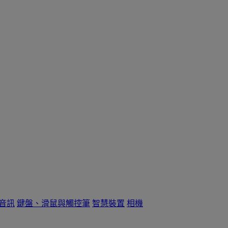
音訊
鍵盤、滑鼠與觸控筆
智慧裝置
相機