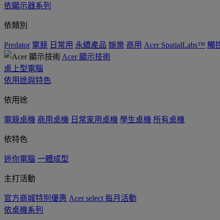
依顯示器系列
依類別
Predator
電競
日常用
永續產品
娛樂
商用
Acer SpatialLabs™
觸
Acer 顯示技術
桌上型電腦
依用途與特色
依用途
電競桌機
商用桌機
日常家用桌機
學生桌機
所有桌機
依特色
迷你電腦
一體成型
主打活動
官方商城特別優惠
Acer select 每月活動
依桌機系列