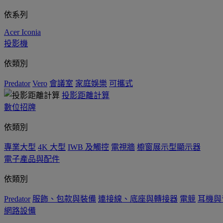
依系列
Acer Iconia
投影機
依類別
Predator
Vero
會議室
家庭娛樂
可攜式
投影距離計算
數位招牌
依類別
專業大型
4K 大型
IWB 及觸控
電視牆
櫥窗展示型顯示器
電子產品與配件
依類別
Predator
服飾、包款與裝備
連接線、底座與轉接器
電競
耳機與
網路設備