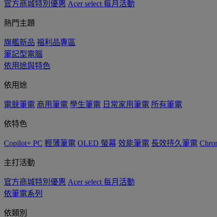
官方商城特別優惠
Acer select 每月活動
熱門主題
旗艦新品
福利品專區
筆記型電腦
依用途與特色
依用途
電競筆電
商用筆電
學生筆電
日常家用筆電
所有筆電
依特色
Copilot+ PC
輕薄筆電
OLED 螢幕
效能筆電
長效持久筆電
Chro
主打活動
官方商城特別優惠
Acer select 每月活動
依筆電系列
依類別