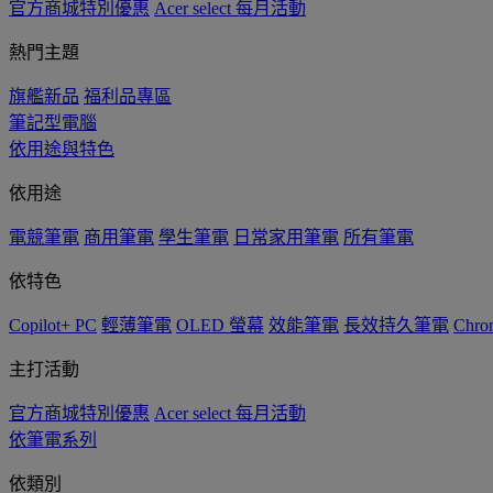
官方商城特別優惠
Acer select 每月活動
熱門主題
旗艦新品
福利品專區
筆記型電腦
依用途與特色
依用途
電競筆電
商用筆電
學生筆電
日常家用筆電
所有筆電
依特色
Copilot+ PC
輕薄筆電
OLED 螢幕
效能筆電
長效持久筆電
Chro
主打活動
官方商城特別優惠
Acer select 每月活動
依筆電系列
依類別