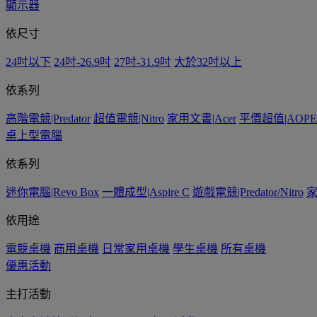
顯示器
依尺寸
24吋以下
24吋-26.9吋
27吋-31.9吋
大於32吋以上
依系列
高階電競|Predator
超值電競|Nitro
家用文書|Acer
平價超值|AOPE
桌上型電腦
依系列
迷你電腦|Revo Box
一體成型|Aspire C
遊戲電競|Predator/Nitro
家
依用途
電競桌機
商用桌機
日常家用桌機
學生桌機
所有桌機
優惠活動
主打活動