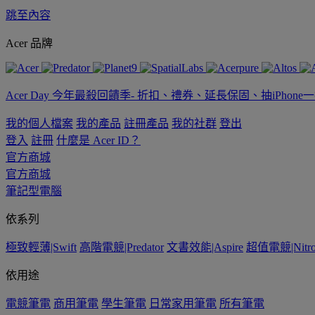
跳至內容
Acer 品牌
Acer Day 今年最殺回饋季- 折扣、禮券、延長保固、抽iPhone
我的個人檔案
我的產品
註冊產品
我的社群
登出
登入
註冊
什麼是 Acer ID？
官方商城
官方商城
筆記型電腦
依系列
極致輕薄|Swift
高階電競|Predator
文書效能|Aspire
超值電競|Nitr
依用途
電競筆電
商用筆電
學生筆電
日常家用筆電
所有筆電