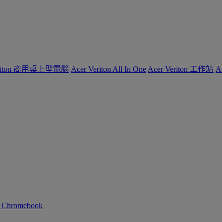
Veriton 商用桌上型電腦
Acer Veriton All In One
Acer Veriton 工作站
A
n Chromebook