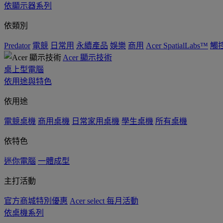
依顯示器系列
依類別
Predator
電競
日常用
永續產品
娛樂
商用
Acer SpatialLabs™
觸
Acer 顯示技術
桌上型電腦
依用途與特色
依用途
電競桌機
商用桌機
日常家用桌機
學生桌機
所有桌機
依特色
迷你電腦
一體成型
主打活動
官方商城特別優惠
Acer select 每月活動
依桌機系列