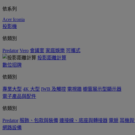
依系列
Acer Iconia
投影機
依類別
Predator
Vero
會議室
家庭娛樂
可攜式
投影距離計算
數位招牌
依類別
專業大型
4K 大型
IWB 及觸控
電視牆
櫥窗展示型顯示器
電子產品與配件
依類別
Predator
服飾、包款與裝備
連接線、底座與轉接器
電競
耳機與
網路設備