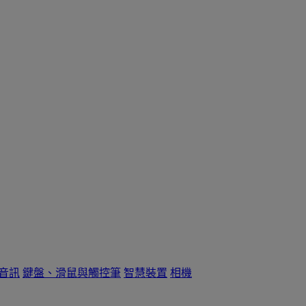
音訊
鍵盤、滑鼠與觸控筆
智慧裝置
相機