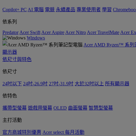
Copilot+ PC
AI 電腦
電競
永續產品
專業使用者
學習
Chromeboo
依系列
Predator
Acer Swift
Acer Aspire
Acer Nitro
Acer TravelMate
Acer Ex
Windows
Acer AMD Ryzen™ 
顯示器
依尺寸與特色
依尺寸
24吋以下
24吋-26.9吋
27吋-31.9吋
大於32吋以上
所有顯示器
依特色
攜帶型螢幕
遊戲用螢幕
OLED
曲面螢幕
智慧型螢幕
主打活動
官方商城特別優惠
Acer select 每月活動