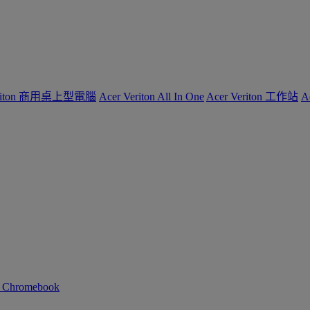
Veriton 商用桌上型電腦
Acer Veriton All In One
Acer Veriton 工作站
A
n Chromebook