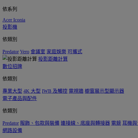
依系列
Acer Iconia
投影機
依類別
Predator
Vero
會議室
家庭娛樂
可攜式
投影距離計算
數位招牌
依類別
專業大型
4K 大型
IWB 及觸控
電視牆
櫥窗展示型顯示器
電子產品與配件
依類別
Predator
服飾、包款與裝備
連接線、底座與轉接器
電競
耳機與
網路設備