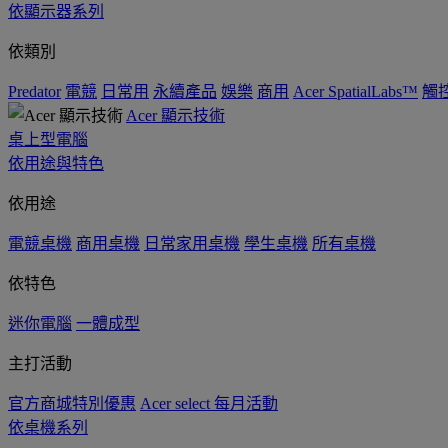
依顯示器系列
依類別
Predator
電競
日常用
永續產品
娛樂
商用
Acer SpatialLabs™
觸
Acer 顯示技術
桌上型電腦
依用途與特色
依用途
電競桌機
商用桌機
日常家用桌機
學生桌機
所有桌機
依特色
迷你電腦
一體成型
主打活動
官方商城特別優惠
Acer select 每月活動
依桌機系列