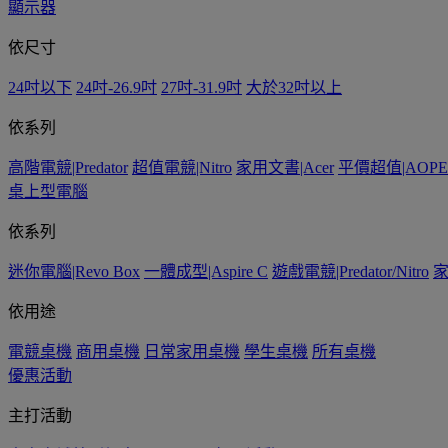
顯示器
依尺寸
24吋以下
24吋-26.9吋
27吋-31.9吋
大於32吋以上
依系列
高階電競|Predator
超值電競|Nitro
家用文書|Acer
平價超值|AOPE
桌上型電腦
依系列
迷你電腦|Revo Box
一體成型|Aspire C
遊戲電競|Predator/Nitro
家
依用途
電競桌機
商用桌機
日常家用桌機
學生桌機
所有桌機
優惠活動
主打活動