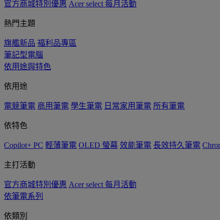
官方商城特別優惠
Acer select 每月活動
熱門主題
旗艦新品
福利品專區
筆記型電腦
依用途與特色
依用途
電競筆電
商用筆電
學生筆電
日常家用筆電
所有筆電
依特色
Copilot+ PC
輕薄筆電
OLED 螢幕
效能筆電
長效持久筆電
Chro
主打活動
官方商城特別優惠
Acer select 每月活動
依筆電系列
依類別