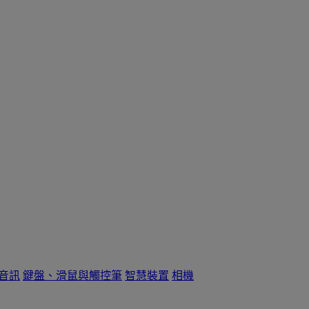
音訊
鍵盤、滑鼠與觸控筆
智慧裝置
相機