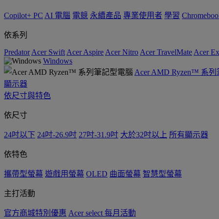
Copilot+ PC
AI 電腦
電競
永續產品
專業使用者
學習
Chromeboo
依系列
Predator
Acer Swift
Acer Aspire
Acer Nitro
Acer TravelMate
Acer Ex
Windows
Acer AMD Ryzen™ 
顯示器
依尺寸與特色
依尺寸
24吋以下
24吋-26.9吋
27吋-31.9吋
大於32吋以上
所有顯示器
依特色
攜帶型螢幕
遊戲用螢幕
OLED
曲面螢幕
智慧型螢幕
主打活動
官方商城特別優惠
Acer select 每月活動