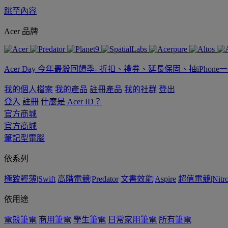
跳至內容
Acer 品牌
Acer Day 今年最殺回饋季- 折扣、禮券、延長保固、抽iPhone
我的個人檔案
我的產品
註冊產品
我的社群
登出
登入
註冊
什麼是 Acer ID？
官方商城
官方商城
筆記型電腦
依系列
極致輕薄|Swift
高階電競|Predator
文書效能|Aspire
超值電競|Nitr
依用途
電競筆電
商用筆電
學生筆電
日常家用筆電
所有筆電