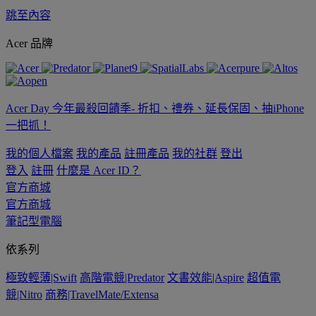
跳至內容
Acer 品牌
Acer Day 今年最殺回饋季- 折扣、禮券、延長保固、抽iPhone
一把抓！
我的個人檔案
我的產品
註冊產品
我的社群
登出
登入
註冊
什麼是 Acer ID？
官方商城
官方商城
筆記型電腦
依系列
極致輕薄|Swift
高階電競|Predator
文書效能|Aspire
超值電
競|Nitro
商務|TravelMate/Extensa