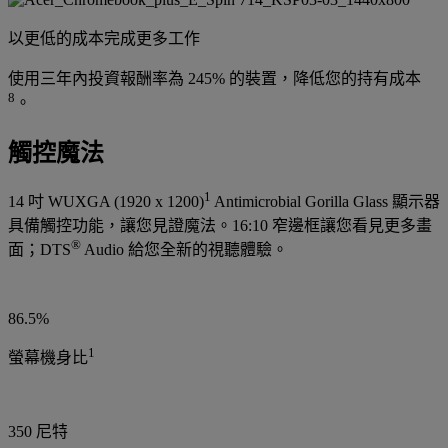
以更低的成本完成更多工作
使用三年內投資報酬率為 245% 的裝置，降低您的持有成本
8
。
觸控魔法
1
14 吋 WUXGA (1920 x 1200)
Antimicrobial Gorilla Glass 顯示器
具備觸控功能，讓您見證魔法。16:10 窄邊框讓您看見更多畫
®
面；DTS
Audio 給您全新的視聽體驗。
86.5%
1
螢幕機身比
350 尼特