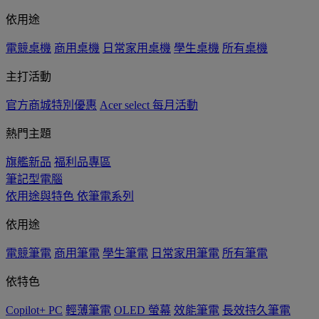
依用途
電競桌機
商用桌機
日常家用桌機
學生桌機
所有桌機
主打活動
官方商城特別優惠
Acer select 每月活動
熱門主題
旗艦新品
福利品專區
筆記型電腦
依用途與特色
依筆電系列
依用途
電競筆電
商用筆電
學生筆電
日常家用筆電
所有筆電
依特色
Copilot+ PC
輕薄筆電
OLED 螢幕
效能筆電
長效持久筆電