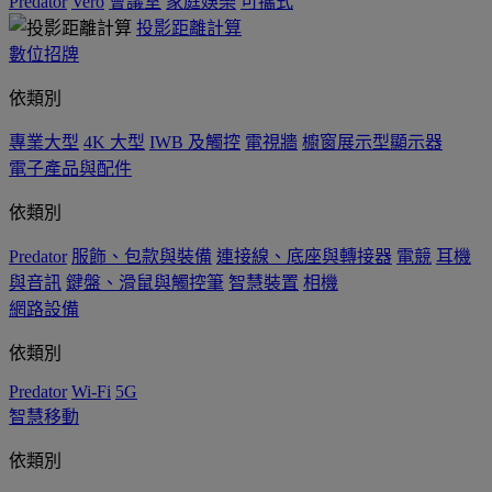
Predator
Vero
會議室
家庭娛樂
可攜式
投影距離計算
數位招牌
依類別
專業大型
4K 大型
IWB 及觸控
電視牆
櫥窗展示型顯示器
電子產品與配件
依類別
Predator
服飾、包款與裝備
連接線、底座與轉接器
電競
耳機
與音訊
鍵盤、滑鼠與觸控筆
智慧裝置
相機
網路設備
依類別
Predator
Wi-Fi
5G
智慧移動
依類別