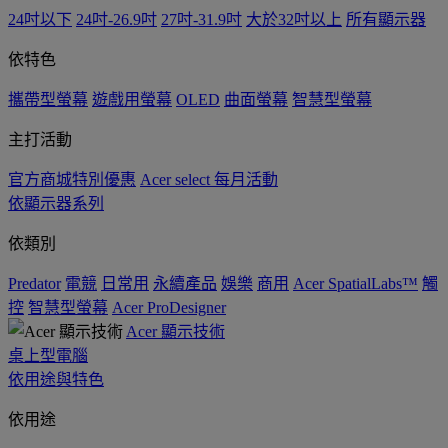
24吋以下
24吋-26.9吋
27吋-31.9吋
大於32吋以上
所有顯示器
依特色
攜帶型螢幕
遊戲用螢幕
OLED
曲面螢幕
智慧型螢幕
主打活動
官方商城特別優惠
Acer select 每月活動
依顯示器系列
依類別
Predator
電競
日常用
永續產品
娛樂
商用
Acer SpatialLabs™
觸
控
智慧型螢幕
Acer ProDesigner
Acer 顯示技術
桌上型電腦
依用途與特色
依用途