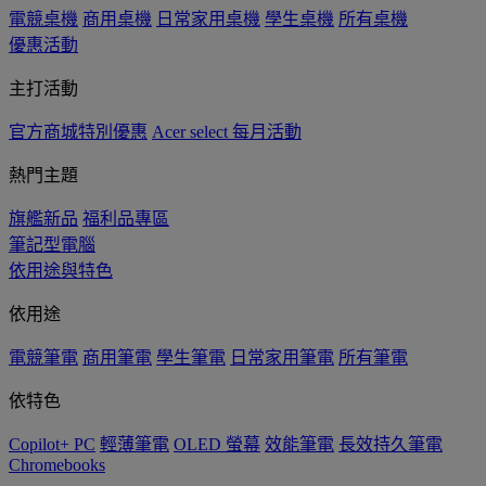
電競桌機
商用桌機
日常家用桌機
學生桌機
所有桌機
優惠活動
主打活動
官方商城特別優惠
Acer select 每月活動
熱門主題
旗艦新品
福利品專區
筆記型電腦
依用途與特色
依用途
電競筆電
商用筆電
學生筆電
日常家用筆電
所有筆電
依特色
Copilot+ PC
輕薄筆電
OLED 螢幕
效能筆電
長效持久筆電
Chromebooks