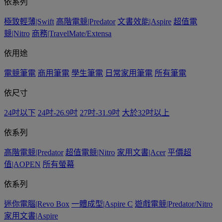
依系列
極致輕薄|Swift
高階電競|Predator
文書效能|Aspire
超值電
競|Nitro
商務|TravelMate/Extensa
依用途
電競筆電
商用筆電
學生筆電
日常家用筆電
所有筆電
依尺寸
24吋以下
24吋-26.9吋
27吋-31.9吋
大於32吋以上
依系列
高階電競|Predator
超值電競|Nitro
家用文書|Acer
平價超
值|AOPEN
所有螢幕
依系列
迷你電腦|Revo Box
一體成型|Aspire C
遊戲電競|Predator/Nitro
家用文書|Aspire