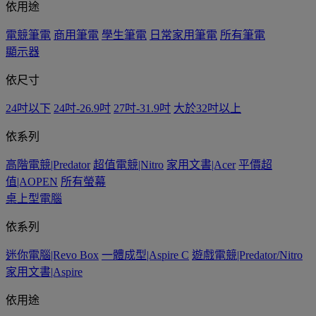
依用途
電競筆電
商用筆電
學生筆電
日常家用筆電
所有筆電
顯示器
依尺寸
24吋以下
24吋-26.9吋
27吋-31.9吋
大於32吋以上
依系列
高階電競|Predator
超值電競|Nitro
家用文書|Acer
平價超
值|AOPEN
所有螢幕
桌上型電腦
依系列
迷你電腦|Revo Box
一體成型|Aspire C
遊戲電競|Predator/Nitro
家用文書|Aspire
依用途