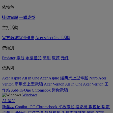
依特色
迷你電腦
一體成型
主打活動
官方商城特別優惠
Acer select 每月活動
依類別
Predator
電競
永續產品
商用
教育
元件
依系列
Acer Aspire All In One
Acer Aspire 經典桌上型電腦
Nitro
Acer
Veriton 商用桌上型電腦
Acer Veriton All In One
Acer Veriton 工
作站
Add-In-One
Chromebox
迷你電腦
Windows
AI
產品
新產品
Copilot+ PC
Chromebook
平板電腦
投影機
數位招牌
電
子產品與配件
網路設備
智慧移動
手持遊戲裝置
飲料
家電