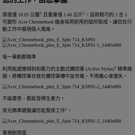
1
1
厚度僅 18.05 公釐
且重量僅 1.46 公斤
，這款輕巧的 2 合 1
可變形 Acer Chromebook 機身採用耐用的鋁所製成，讓您在行
動工作中展現個人風格。
每一筆劃都精準
1
利用能感應傾斜和壓力的主動式觸控筆 (Active Stylus)
精準繪
圖。將觸控筆存放在觸控筆槽中並充電，不用擔心會遺失。
不論晝夜，都能發揮生產力。
1
背光精準鍵盤讓您能整夜工作
。
軍規耐用度