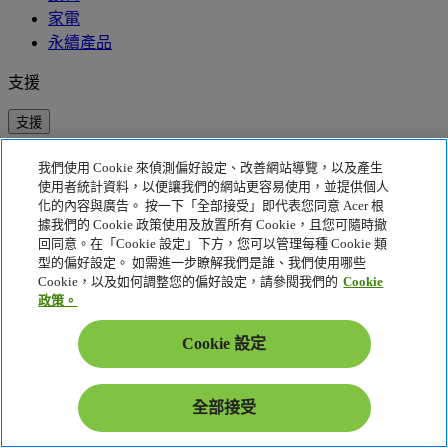
家電
永續產品
支援
支援
Acer ID
我們使用 Cookie 來偵測偏好設定、改善網站導覽，以及產生
註冊產品
使用者統計資料，以便讓我們的網站更容易使用，並提供個人
Acer Community
化的內容與廣告。 按一下「全部接受」即代表您同意 Acer 根
驅動程式與說明手冊
據我們的 Cookie 政策使用及放置所有 Cookie，且您可隨時撤
回同意。在「Cookie 設定」下方，您可以管理每種 Cookie 類
Acer 答案集
型的偏好設定。 如需進一步瞭解我們是誰、我們使用哪些
聯絡資訊
Cookie，以及如何調整您的偏好設定，請參閱我們的
Cookie
延伸保固註冊
政策。
資源
Cookie 設定
資源
全部接受
Acer Global Account Portal
尋找商店