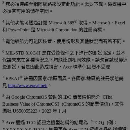
3
.您必須連線至網際網路來設定此功能。需要下載。磁碟機中
必須有可用的儲存空間。
4
®
.其他功能可透過訂閱 Microsoft 365
取得。Microsoft、Excel
和 PowerPoint 是 Microsoft Corporation 的註冊商標。
5
.電池續航力可能因裝置、使用情形及其他狀況而有所不同。
6
.MIL-STD 810G/H 是在受控條件之下進行的測試協定，並不
保證未來在各種情況之下均能達到相同效能。請勿嘗試模擬這
些測試，若是因此造成損害，Acer 標準保固恕不受理
7
®
.EPEAT
註冊因國家/地區而異。各國家/地區的註冊狀態請
見
http://www.epeat.net/
。
8
.由 Google ChromeOS 贊助的 IDC 商業價值簡介《The
Business Value of ChromeOS》(ChromeOS 的商業價值)，文件
編號 US50055223，2023 年 1 月
9
.Acer 通過 TCO 認證之機型名稱的結尾為「TCO」(例：
XXXXXX-XX-TCO)。如需更多 Acer TCO 認證產品的詳細資