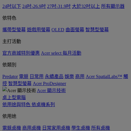
24吋以下
24吋-26.9吋
27吋-31.9吋
大於32吋以上
所有顯示器
依特色
攜帶型螢幕
遊戲用螢幕
OLED
曲面螢幕
智慧型螢幕
主打活動
官方商城特別優惠
Acer select 每月活動
依類別
Predator
電競
日常用
永續產品
娛樂
商用
Acer SpatialLabs™
觸
控
智慧型螢幕
Acer ProDesigner
Acer 顯示技術
桌上型電腦
依用途與特色
依桌機系列
依用途
電競桌機
商用桌機
日常家用桌機
學生桌機
所有桌機