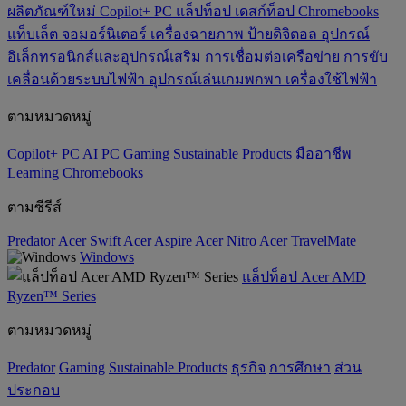
ผลิตภัณฑ์ใหม่
Copilot+ PC
แล็ปท็อป
เดสก์ท็อป
Chromebooks
แท็บเล็ต
จอมอร์นิเตอร์
เครื่องฉายภาพ
ป้ายดิจิตอล
อุปกรณ์
อิเล็กทรอนิกส์และอุปกรณ์เสริม
การเชื่อมต่อเครือข่าย
การขับ
เคลื่อนด้วยระบบไฟฟ้า
อุปกรณ์เล่นเกมพกพา
เครื่องใช้ไฟฟ้า
ตามหมวดหมู่
Copilot+ PC
AI PC
Gaming
‌Sustainable Products
มืออาชีพ
‌Learning
Chromebooks
ตามซีรีส์
Predator
Acer Swift
Acer Aspire
Acer Nitro
Acer TravelMate
Windows
แล็ปท็อป Acer AMD
Ryzen™ Series
ตามหมวดหมู่
Predator
Gaming
‌Sustainable Products
ธุรกิจ
การศึกษา
ส่วน
ประกอบ