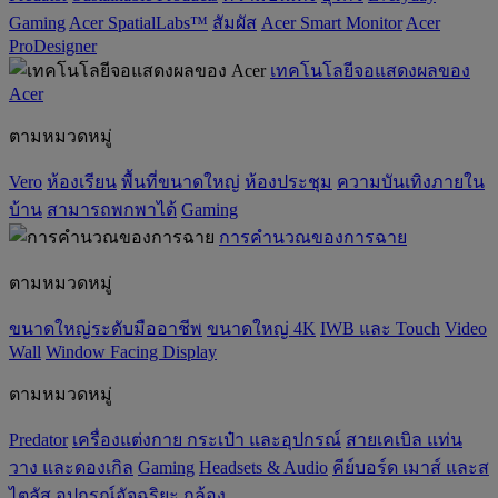
Gaming
Acer SpatialLabs™
สัมผัส
Acer Smart Monitor
Acer
ProDesigner
เทคโนโลยีจอแสดงผลของ
Acer
ตามหมวดหมู่
Vero
ห้องเรียน
พื้นที่ขนาดใหญ่
ห้องประชุม
ความบันเทิงภายใน
บ้าน
สามารถพกพาได้
Gaming
การคำนวณของการฉาย
ตามหมวดหมู่
ขนาดใหญ่ระดับมืออาชีพ
ขนาดใหญ่ 4K
IWB และ Touch
Video
Wall
Window Facing Display
ตามหมวดหมู่
Predator
เครื่องแต่งกาย กระเป๋า และอุปกรณ์
สายเคเบิล แท่น
วาง และดองเกิล
Gaming
‌Headsets & Audio
คีย์บอร์ด เมาส์ และส
ไตลัส
อุปกรณ์อัจฉริยะ
กล้อง