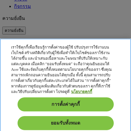
กิจกรรม
ความยั่งยืน
ความยั่งยืน
ความรับผิดชอบต่อสังคม
เราใช้คุกกี้เพื่อเรียนรู้การตั้งค่าของผู้ใช้ ปรับปรุงการใช้งานบน
คาร์บอนฟุตพริ้นท์ของผลิตภัณฑ์
เว็บไซต์ สร้างสถิติเกี่ยวกับผู้ใช้เพื่อทำให้เว็บไซต์ของเราใช้งาน
Project Humanity
ได้ง่ายขึ้น และนำเสนอเนื้อหาและโฆษณาที่ปรับให้เหมาะกับ
Earthion
แต่ละบุคคล เมื่อคลิก “ยอมรับทั้งหมด” จะถือว่าคุณยินยอมให้
Acer ใช้และจัดเก็บคุกกี้ทั้งหมดตามนโยบายคุกกี้ของเรา ซึ่งคุณ
นโยบายความเป็นส่วนตัว
สามารถเพิกถอนความยินยอมได้ทุกเมื่อ ทั้งนี้ คุณสามารถปรับ
นโยบายเกี่ยวกับคุกกี้
การตั้งค่าเกี่ยวกับคุกกี้แต่ละประเภทได้ในส่วน “การตั้งค่าคุกกี้”
หากต้องการดูข้อมูลเพิ่มเติมเกี่ยวกับตัวตนของเรา คุกกี้ที่เราใช้
ประกาศเกี่ยวกับกฎหมาย
และวิธีปรับเปลี่ยนการตั้งค่า โปรดดูที่
นโยบายคุกกี้
ข้อมูลด้านกฎหมายเพิ่มเติม
นโยบายการเข้าถึง
การตั้งค่าคุกกี้
การตั้งค่าคุกกี้
ไทย - ไทย
ยอมรับทั้งหมด
© 2026 Acer Inc.