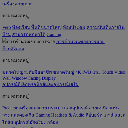
เครื่องฉายภาพ
ตามหมวดหมู่
Vero
ห้องเรียน
พื้นที่ขนาดใหญ่
ห้องประชุม
ความบันเทิงภายใน
บ้าน
สามารถพกพาได้
Gaming
การคำนวณของการฉาย
ป้ายดิจิตอล
ตามหมวดหมู่
ขนาดใหญ่ระดับมืออาชีพ
ขนาดใหญ่ 4K
IWB และ Touch
Video
Wall
Window Facing Display
อุปกรณ์อิเล็กทรอนิกส์และอุปกรณ์เสริม
ตามหมวดหมู่
Predator
เครื่องแต่งกาย กระเป๋า และอุปกรณ์
สายเคเบิล แท่น
วาง และดองเกิล
Gaming
‌Headsets & Audio
คีย์บอร์ด เมาส์ และส
ไตลัส
อุปกรณ์อัจฉริยะ
กล้อง