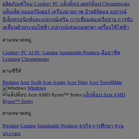
ผลิตภัณฑ์ใหม่
Copilot+ PC
แล็ปท็อป
เดสก์ท็อป
Chromebooks
แท็บเล็ต
จอมอร์นิเตอร์
เครื่องฉายภาพ
ป้ายดิจิตอล
อุปกรณ์
อิเล็กทรอนิกส์และอุปกรณ์เสริม
การเชื่อมต่อเครือข่าย
การขับ
เคลื่อนด้วยระบบไฟฟ้า
อุปกรณ์เล่นเกมพกพา
เครื่องใช้ไฟฟ้า
ตามหมวดหมู่
Copilot+ PC
AI PC
Gaming
‌Sustainable Products
มืออาชีพ
‌Learning
Chromebooks
ตามซีรีส์
Predator
Acer Swift
Acer Aspire
Acer Nitro
Acer TravelMate
Windows
แล็ปท็อป Acer AMD
Ryzen™ Series
ตามหมวดหมู่
Predator
Gaming
‌Sustainable Products
ธุรกิจ
การศึกษา
ส่วน
ประกอบ