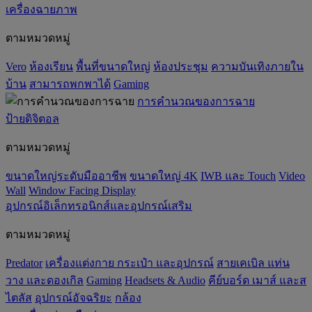
เครื่องฉายภาพ
ตามหมวดหมู่
Vero
ห้องเรียน
พื้นที่ขนาดใหญ่
ห้องประชุม
ความบันเทิงภายใน
บ้าน
สามารถพกพาได้
Gaming
การคำนวณของการฉาย
ป้ายดิจิตอล
ตามหมวดหมู่
ขนาดใหญ่ระดับมืออาชีพ
ขนาดใหญ่ 4K
IWB และ Touch
Video
Wall
Window Facing Display
อุปกรณ์อิเล็กทรอนิกส์และอุปกรณ์เสริม
ตามหมวดหมู่
Predator
เครื่องแต่งกาย กระเป๋า และอุปกรณ์
สายเคเบิล แท่น
วาง และดองเกิล
Gaming
‌Headsets & Audio
คีย์บอร์ด เมาส์ และส
ไตลัส
อุปกรณ์อัจฉริยะ
กล้อง