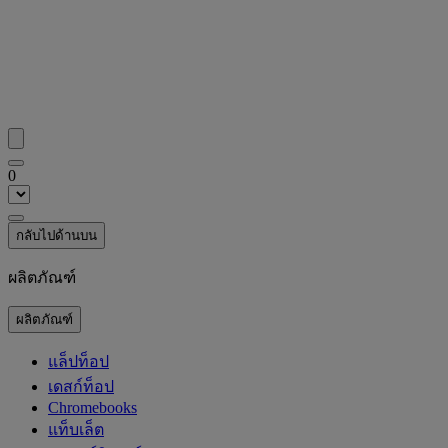
0
กลับไปด้านบน
ผลิตภัณฑ์
ผลิตภัณฑ์
แล็ปท็อป
เดสก์ท็อป
Chromebooks
แท็บเล็ต