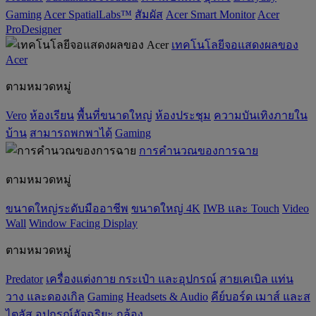
Gaming
Acer SpatialLabs™
สัมผัส
Acer Smart Monitor
Acer
ProDesigner
เทคโนโลยีจอแสดงผลของ
Acer
ตามหมวดหมู่
Vero
ห้องเรียน
พื้นที่ขนาดใหญ่
ห้องประชุม
ความบันเทิงภายใน
บ้าน
สามารถพกพาได้
Gaming
การคำนวณของการฉาย
ตามหมวดหมู่
ขนาดใหญ่ระดับมืออาชีพ
ขนาดใหญ่ 4K
IWB และ Touch
Video
Wall
Window Facing Display
ตามหมวดหมู่
Predator
เครื่องแต่งกาย กระเป๋า และอุปกรณ์
สายเคเบิล แท่น
วาง และดองเกิล
Gaming
‌Headsets & Audio
คีย์บอร์ด เมาส์ และส
ไตลัส
อุปกรณ์อัจฉริยะ
กล้อง