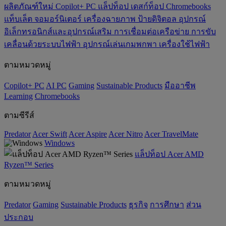
ผลิตภัณฑ์ใหม่
Copilot+ PC
แล็ปท็อป
เดสก์ท็อป
Chromebooks
แท็บเล็ต
จอมอร์นิเตอร์
เครื่องฉายภาพ
ป้ายดิจิตอล
อุปกรณ์
อิเล็กทรอนิกส์และอุปกรณ์เสริม
การเชื่อมต่อเครือข่าย
การขับ
เคลื่อนด้วยระบบไฟฟ้า
อุปกรณ์เล่นเกมพกพา
เครื่องใช้ไฟฟ้า
ตามหมวดหมู่
Copilot+ PC
AI PC
Gaming
‌Sustainable Products
มืออาชีพ
‌Learning
Chromebooks
ตามซีรีส์
Predator
Acer Swift
Acer Aspire
Acer Nitro
Acer TravelMate
Windows
แล็ปท็อป Acer AMD
Ryzen™ Series
ตามหมวดหมู่
Predator
Gaming
‌Sustainable Products
ธุรกิจ
การศึกษา
ส่วน
ประกอบ