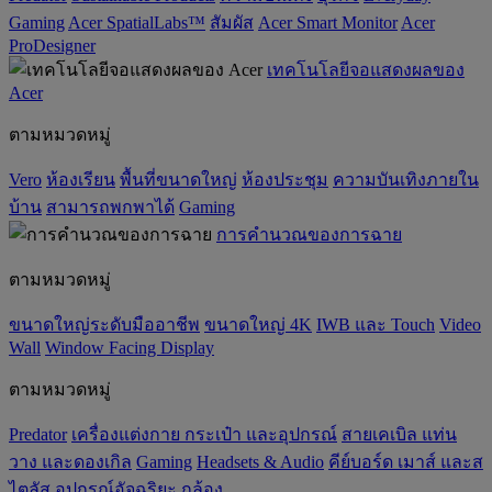
Gaming
Acer SpatialLabs™
สัมผัส
Acer Smart Monitor
Acer
ProDesigner
เทคโนโลยีจอแสดงผลของ
Acer
ตามหมวดหมู่
Vero
ห้องเรียน
พื้นที่ขนาดใหญ่
ห้องประชุม
ความบันเทิงภายใน
บ้าน
สามารถพกพาได้
Gaming
การคำนวณของการฉาย
ตามหมวดหมู่
ขนาดใหญ่ระดับมืออาชีพ
ขนาดใหญ่ 4K
IWB และ Touch
Video
Wall
Window Facing Display
ตามหมวดหมู่
Predator
เครื่องแต่งกาย กระเป๋า และอุปกรณ์
สายเคเบิล แท่น
วาง และดองเกิล
Gaming
‌Headsets & Audio
คีย์บอร์ด เมาส์ และส
ไตลัส
อุปกรณ์อัจฉริยะ
กล้อง