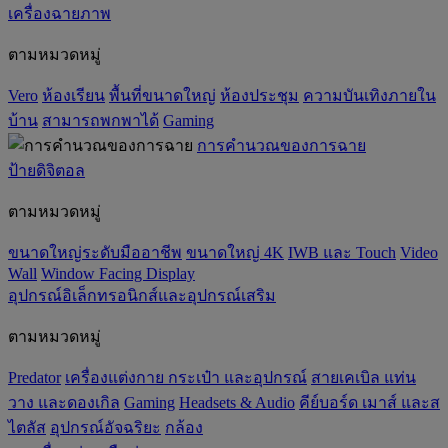
เครื่องฉายภาพ
ตามหมวดหมู่
Vero
ห้องเรียน
พื้นที่ขนาดใหญ่
ห้องประชุม
ความบันเทิงภายใน
บ้าน
สามารถพกพาได้
Gaming
การคำนวณของการฉาย
ป้ายดิจิตอล
ตามหมวดหมู่
ขนาดใหญ่ระดับมืออาชีพ
ขนาดใหญ่ 4K
IWB และ Touch
Video
Wall
Window Facing Display
อุปกรณ์อิเล็กทรอนิกส์และอุปกรณ์เสริม
ตามหมวดหมู่
Predator
เครื่องแต่งกาย กระเป๋า และอุปกรณ์
สายเคเบิล แท่น
วาง และดองเกิล
Gaming
‌Headsets & Audio
คีย์บอร์ด เมาส์ และส
ไตลัส
อุปกรณ์อัจฉริยะ
กล้อง