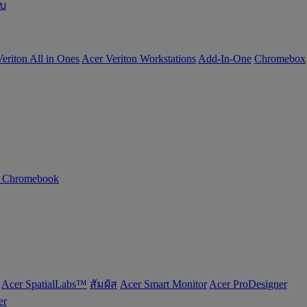
อบ
eriton All in Ones
Acer Veriton Workstations
Add-In-One
Chromebox
n Chromebook
Acer SpatialLabs™
สัมผัส
Acer Smart Monitor
Acer ProDesigner
er