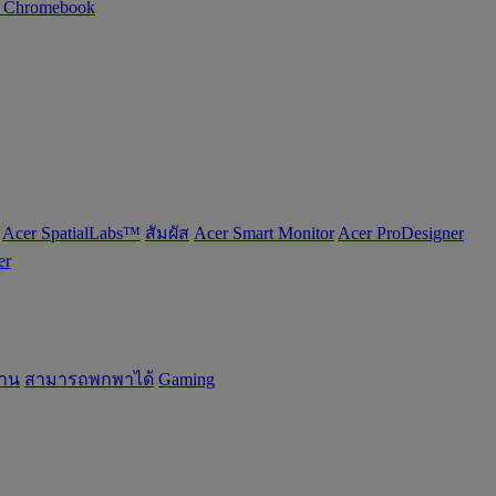
n Chromebook
Acer SpatialLabs™
สัมผัส
Acer Smart Monitor
Acer ProDesigner
er
้าน
สามารถพกพาได้
Gaming