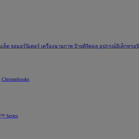
บเล็ต
จอมอร์นิเตอร์
เครื่องฉายภาพ
ป้ายดิจิตอล
อุปกรณ์อิเล็กทรอ
g
Chromebooks
™ Series