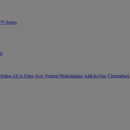
™ Series
อบ
eriton All in Ones
Acer Veriton Workstations
Add-In-One
Chromebox