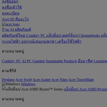
ลงชื่อออก
ลงชื่อเข้าใช้
ลงทะเบียน
Acer ID คืออะไร
ร้าน
AI
ผลิตภัณฑ์
ผลิตภัณฑ์ใหม่
Copilot+ PC
แล็ปท็อป
เดสก์ท็อป
Chromebooks
แท็
ระบบไฟฟ้า
อุปกรณ์เล่นเกมพกพา
เครื่องใช้ไฟฟ้า
ตามหมวดหมู่
Copilot+ PC
AI PC
Gaming
‌Sustainable Products
มืออาชีพ
‌Learnin
ตามซีรีส์
Predator
Acer Swift
Acer Aspire
Acer Nitro
Acer TravelMate
Windows
แล็ปท็อป Acer AMD Ryzen
ตามหมวดหมู่