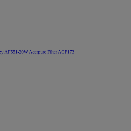
ozy AF551-20W
Acerpure Filter ACF173