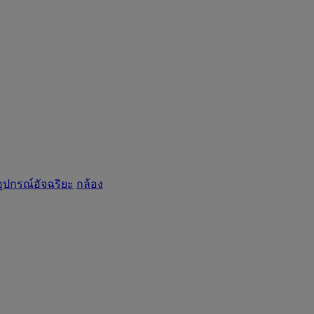
อุปกรณ์อัจฉริยะ
กล้อง