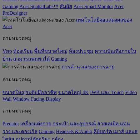
Gaming
Acer SpatialLabs™
สัมผัส
Acer Smart Monitor
Acer
ProDesigner
เทคโนโลยีจอแสดงผลของ
Acer
ตามหมวดหมู่
Vero
ห้องเรียน
พื้นที่ขนาดใหญ่
ห้องประชุม
ความบันเทิงภายใน
บ้าน
สามารถพกพาได้
Gaming
การคำนวณของการฉาย
ตามหมวดหมู่
ขนาดใหญ่ระดับมืออาชีพ
ขนาดใหญ่ 4K
IWB และ Touch
Video
Wall
Window Facing Display
ตามหมวดหมู่
Predator
เครื่องแต่งกาย กระเป๋า และอุปกรณ์
สายเคเบิล แท่น
วาง และดองเกิล
Gaming
‌Headsets & Audio
คีย์บอร์ด เมาส์ และส
ไตลัส
อุปกรณ์อัจฉริยะ
กล้อง