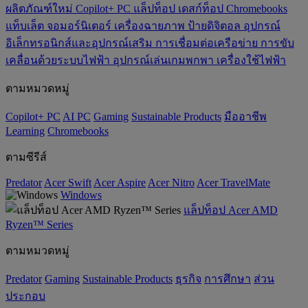
ผลิตภัณฑ์ใหม่
Copilot+ PC
แล็ปท็อป
เดสก์ท็อป
Chromebooks
แท็บเล็ต
จอมอร์นิเตอร์
เครื่องฉายภาพ
ป้ายดิจิตอล
อุปกรณ์
อิเล็กทรอนิกส์และอุปกรณ์เสริม
การเชื่อมต่อเครือข่าย
การขับ
เคลื่อนด้วยระบบไฟฟ้า
อุปกรณ์เล่นเกมพกพา
เครื่องใช้ไฟฟ้า
ตามหมวดหมู่
Copilot+ PC
AI PC
Gaming
‌Sustainable Products
มืออาชีพ
‌Learning
Chromebooks
ตามซีรีส์
Predator
Acer Swift
Acer Aspire
Acer Nitro
Acer TravelMate
Windows
แล็ปท็อป Acer AMD
Ryzen™ Series
ตามหมวดหมู่
Predator
Gaming
‌Sustainable Products
ธุรกิจ
การศึกษา
ส่วน
ประกอบ