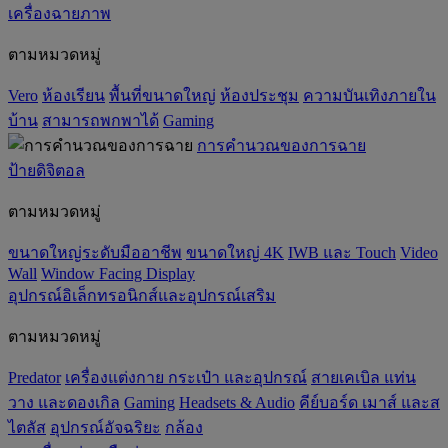
เครื่องฉายภาพ
ตามหมวดหมู่
Vero
ห้องเรียน
พื้นที่ขนาดใหญ่
ห้องประชุม
ความบันเทิงภายใน
บ้าน
สามารถพกพาได้
Gaming
การคำนวณของการฉาย
ป้ายดิจิตอล
ตามหมวดหมู่
ขนาดใหญ่ระดับมืออาชีพ
ขนาดใหญ่ 4K
IWB และ Touch
Video
Wall
Window Facing Display
อุปกรณ์อิเล็กทรอนิกส์และอุปกรณ์เสริม
ตามหมวดหมู่
Predator
เครื่องแต่งกาย กระเป๋า และอุปกรณ์
สายเคเบิล แท่น
วาง และดองเกิล
Gaming
‌Headsets & Audio
คีย์บอร์ด เมาส์ และส
ไตลัส
อุปกรณ์อัจฉริยะ
กล้อง