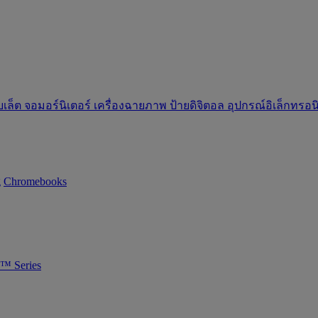
บเล็ต
จอมอร์นิเตอร์
เครื่องฉายภาพ
ป้ายดิจิตอล
อุปกรณ์อิเล็กทรอ
g
Chromebooks
™ Series