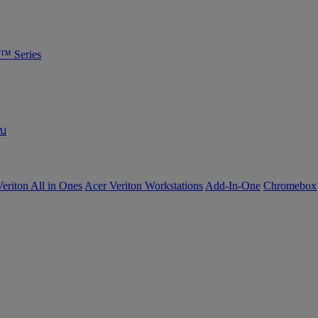
™ Series
อบ
eriton All in Ones
Acer Veriton Workstations
Add-In-One
Chromebox