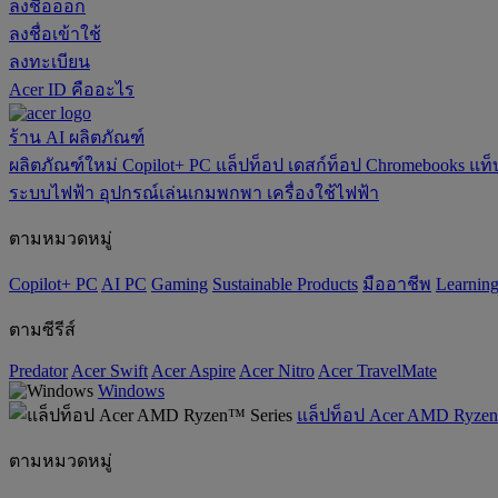
ลงชื่อออก
ลงชื่อเข้าใช้
ลงทะเบียน
Acer ID คืออะไร
ร้าน
AI
ผลิตภัณฑ์
ผลิตภัณฑ์ใหม่
Copilot+ PC
แล็ปท็อป
เดสก์ท็อป
Chromebooks
แท็
ระบบไฟฟ้า
อุปกรณ์เล่นเกมพกพา
เครื่องใช้ไฟฟ้า
ตามหมวดหมู่
Copilot+ PC
AI PC
Gaming
‌Sustainable Products
มืออาชีพ
‌Learnin
ตามซีรีส์
Predator
Acer Swift
Acer Aspire
Acer Nitro
Acer TravelMate
Windows
แล็ปท็อป Acer AMD Ryzen
ตามหมวดหมู่