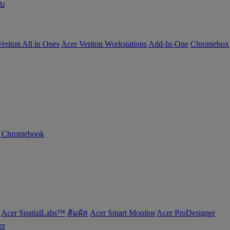
อบ
eriton All in Ones
Acer Veriton Workstations
Add-In-One
Chromebox
n Chromebook
Acer SpatialLabs™
สัมผัส
Acer Smart Monitor
Acer ProDesigner
er