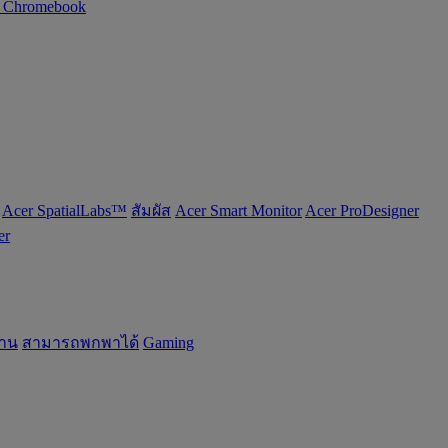
n Chromebook
Acer SpatialLabs™
สัมผัส
Acer Smart Monitor
Acer ProDesigner
er
้าน
สามารถพกพาได้
Gaming