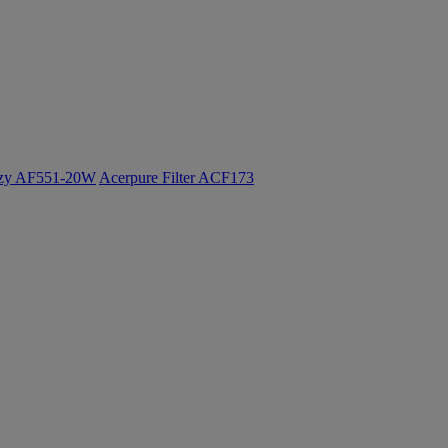
ozy AF551-20W
Acerpure Filter ACF173