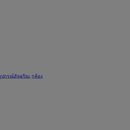
อุปกรณ์อัจฉริยะ
กล้อง