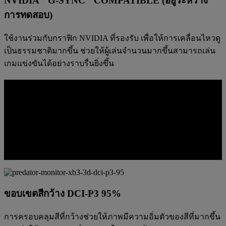
NVIDIA
G-SYNC
COMPATIBLE (อยู่ระหว่าง
การทดสอบ)
ใช้งานร่วมกับกราฟิก NVIDIA ที่รองรับ เพื่อให้การเคลื่อนไหวดู
เป็นธรรมชาติมากขึ้น ช่วยให้ผู้เล่นจำนวนมากขึ้นสามารถเล่น
เกมแข่งขันได้อย่างราบรื่นยิ่งขึ้น
สีสันที่ออกแบบมาเพื่อความคมชัดแบบ 3D
การมองเห็นรายละเอียดลึกขึ้นเมื่อควบคุมสีและความคมชัดให้
คงที่ ตั้งแต่เลเยอร์บนสุดไปจนถึงล่างสุด แผงหน้าจอนี้ได้รับการ
ปรับแต่งมาเพื่อให้ภาพมีความคมชัด จุดเด่นอ่านง่าย และการ
แยกมิติพื้นที่ดูสมจริงยิ่งขึ้น แทนที่จะดูซีดจางหรือพร่ามัว
ขอบเขตสีกว้าง DCI-P3 95%
การครอบคลุมสีที่กว้างช่วยให้ภาพมีความอิ่มตัวของสีที่มากขึ้น