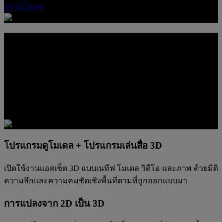
ดาวน์โหลด
หน้าจอเดียว พาธ 3D เยอะยิ่งขึ้น
ฟังก์ชัน 3D ในตัวทำให้จอแสดงผลนี้เป็นมากกว่าแค่หน้าจอใช้
งานด้านเดียว รวมทุกอย่างไว้ในที่เดียว ทั้งเล่นเกม ดูคอนเทนต์ที่
รองรับ ตรวจสอบแอสเซ็ต 3D และสำรวจสื่อแบบเพิ่มมิติความ
ลึก โดยไม่ต้องเปลี่ยนอุปกรณ์
โปรแกรมดูโมเดล + โปรแกรมเล่นสื่อ 3D
เปิดใช้งานแอสเซ็ต 3D แบบเนทีฟ โมเดล วิดีโอ และภาพ ด้วยมิติ
ความลึกและความคมชัดเชิงพื้นที่ตามที่ถูกออกแบบมา
การแปลงจาก 2D เป็น 3D