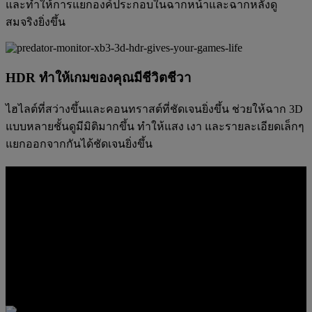
และทำให้การแยกองค์ประกอบในฉากหน้าและฉากหลังดู
สมจริงยิ่งขึ้น
HDR ทำให้เกมของคุณมีชีวิตชีวา
ไฮไลต์ที่สว่างขึ้นและคอนทราสต์ที่ชัดเจนยิ่งขึ้น ช่วยให้ฉาก 3D
แบบหลายชั้นดูมีมิติมากขึ้น ทำให้แสง เงา และรายละเอียดเล็กๆ
แยกออกจากกันได้ชัดเจนยิ่งขึ้น
ออกแบบมาให้เหมาะกับการใช้งานจริง
จอภาพนี้ถูกสร้างขึ้นมาให้ใช้งานได้มากกว่าแค่เป็นจอภาพ 3D
เฉพาะทาง ตั้งแต่ตำแหน่งการรับชมไปจนถึงการเชื่อมต่อและ
เครื่องมือสื่อสารในตัว ทำให้ปรับตัวได้ง่ายขึ้นสำหรับการเล่น
เกม การสร้างสรรค์ การสตรีม และการใช้งานเดสก์ท็อปในชีวิต
ประจำวัน