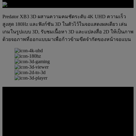
Predator XB3 3D ผสานความคมชัดระดับ 4K UHD ความเร็ว
สูงสุด 180Hz และฟังก์ชัน 3D ในตัวไว้ในจอแสดงผลเดียว เล่น
เกมในรูปแบบ 3D, รับชมเนื้อหา 3D และแปลงสื่อ 2D ให้เป็นภาพ
ด้วยจอภาพที่ออกแบบมาเพื่อก้าวข้ามขีดจำกัดของหน้าจอแบน
SpatialLabs™ 3D HUB
สัมผัสประสบการณ์อนาคตแห่งการดื่มด่ำไปกับโลกเสมือนจริง
ด้วยซอฟต์แวร์ SpatialLabs™ 3D Hub เพลิดเพลินกับการรับชม
ภาพ 3D คุณภาพสูง, การแปลงภาพ 2D เป็น 3D ได้อย่างราบรื่น
และการรองรับเกม 3D ชั้นนำ โลกของคุณ ในทุกมิติ