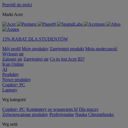
Przejdź do treści
Marki Acer
15% RABAT DLA STUDENTÓW
Mój profil
Moje produkty
Zarejestruj produkt
Moja społeczność
Wyloguj się
Zaloguj się
Zarejestruj się
Co to jest Acer ID?
Kup Online
AI
Produkty
Nowe produkty
Copilot+ PC
Laptopy
Wg kategorii
Copilot+ PC
Komputery ze wsparciem SI
Dla graczy
Zrównoważone produkty
Profesjonalne
Nauka
Chromebooks
Wg serii