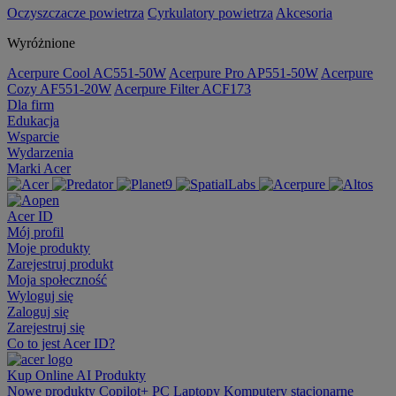
Oczyszczacze powietrza
Cyrkulatory powietrza
Akcesoria
Wyróżnione
Acerpure Cool AC551-50W
Acerpure Pro AP551-50W
Acerpure
Cozy AF551-20W
Acerpure Filter ACF173
Dla firm
Edukacja
Wsparcie
Wydarzenia
Marki Acer
Acer ID
Mój profil
Moje produkty
Zarejestruj produkt
Moja społeczność
Wyloguj się
Zaloguj się
Zarejestruj się
Co to jest Acer ID?
Kup Online
AI
Produkty
Nowe produkty
Copilot+ PC
Laptopy
Komputery stacjonarne