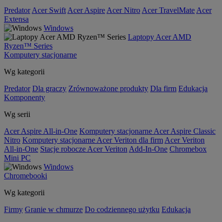
Predator
Acer Swift
Acer Aspire
Acer Nitro
Acer TravelMate
Acer
Extensa
Windows
Laptopy Acer AMD
Ryzen™ Series
Komputery stacjonarne
Wg kategorii
Predator
Dla graczy
Zrównoważone produkty
Dla firm
Edukacja
Komponenty
Wg serii
Acer Aspire All-in-One
Komputery stacjonarne Acer Aspire Classic
Nitro
Komputery stacjonarne Acer Veriton dla firm
Acer Veriton
All-in-One
Stacje robocze Acer Veriton
Add-In-One
Chromebox
Mini PC
Windows
Chromebooki
Wg kategorii
Firmy
Granie w chmurze
Do codziennego użytku
Edukacja