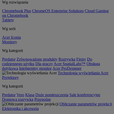
Wg rozwiązania
Chromebook Plus
ChromeOS Enterprise Solutions
Cloud Gaming
on Chromebook
Tablety
Wg serii
Acer Iconia
Monitory
Wg kategorii
Predator
Zrównoważone produkty
Rozrywka
Firmy
Do
codziennego użytku
Dla graczy
Acer SpatialLabs™
Obsługa
dotykowa
Inteligentny monitor
Acer ProDesigner
Technologia wyświetlania Acer
Projektory
Wg kategorii
Predator
Vero
Klasa
Duże pomieszczenia
Sale konferencyjne
Domowa rozrywka
Przenośne
Obliczanie parametrów projekcji
Elektronika i akcesoria