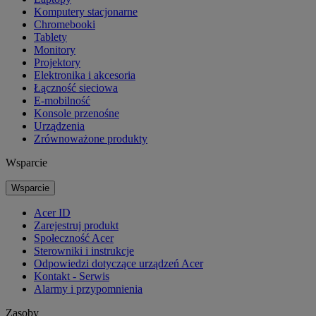
Komputery stacjonarne
Chromebooki
Tablety
Monitory
Projektory
Elektronika i akcesoria
Łączność sieciowa
E-mobilność
Konsole przenośne
Urządzenia
Zrównoważone produkty
Wsparcie
Wsparcie
Acer ID
Zarejestruj produkt
Społeczność Acer
Sterowniki i instrukcje
Odpowiedzi dotyczące urządzeń Acer
Kontakt - Serwis
Alarmy i przypomnienia
Zasoby