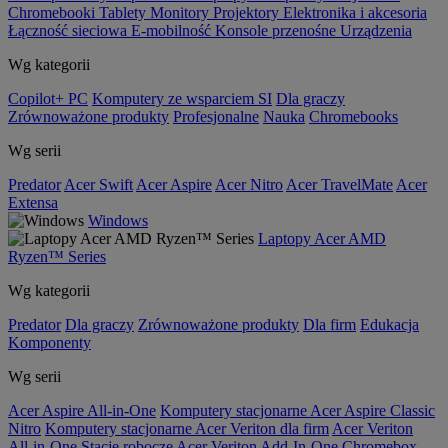
Chromebooki
Tablety
Monitory
Projektory
Elektronika i akcesoria
Łączność sieciowa
E-mobilność
Konsole przenośne
Urządzenia
Wg kategorii
Copilot+ PC
Komputery ze wsparciem SI
Dla graczy
Zrównoważone produkty
Profesjonalne
Nauka
Chromebooks
Wg serii
Predator
Acer Swift
Acer Aspire
Acer Nitro
Acer TravelMate
Acer
Extensa
Windows
Laptopy Acer AMD
Ryzen™ Series
Wg kategorii
Predator
Dla graczy
Zrównoważone produkty
Dla firm
Edukacja
Komponenty
Wg serii
Acer Aspire All-in-One
Komputery stacjonarne Acer Aspire Classic
Nitro
Komputery stacjonarne Acer Veriton dla firm
Acer Veriton
All-in-One
Stacje robocze Acer Veriton
Add-In-One
Chromebox