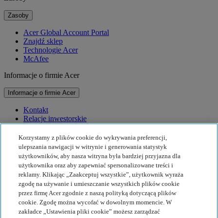
Zasoby
Acer Global Account Portal
Znajdź sklep
Technologie Acer
McAfee
Informacje o firmie Acer
Informacje o firmie Acer
Kontakt
Relacje inwestorskie
Prasa
Nagrody
Korzystamy z plików cookie do wykrywania preferencji,
Wydarzenia
ulepszania nawigacji w witrynie i generowania statystyk
użytkowników, aby nasza witryna była bardziej przyjazna dla
Zrównoważony rozwój
użytkownika oraz aby zapewniać spersonalizowane treści i
reklamy. Klikając „Zaakceptuj wszystkie”, użytkownik wyraża
Zrównoważony rozwój
zgodę na używanie i umieszczanie wszystkich plików cookie
przez firmę Acer zgodnie z naszą polityką dotyczącą plików
Społeczna odpowiedzialność biznesu
cookie. Zgodę można wycofać w dowolnym momencie. W
Ślad węglowy produktu
zakładce „Ustawienia pliki cookie” możesz zarządzać
Projekt Humanity