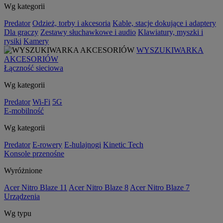
Wg kategorii
Predator
Odzież, torby i akcesoria
Kable, stacje dokujące i adaptery
Dla graczy
Zestawy słuchawkowe i audio
Klawiatury, myszki i
rysiki
Kamery
WYSZUKIWARKA
AKCESORIÓW
Łączność sieciowa
Wg kategorii
Predator
Wi-Fi
5G
E-mobilność
Wg kategorii
Predator
E-rowery
E-hulajnogi
Kinetic Tech
Konsole przenośne
Wyróżnione
Acer Nitro Blaze 11
Acer Nitro Blaze 8
Acer Nitro Blaze 7
Urządzenia
Wg typu