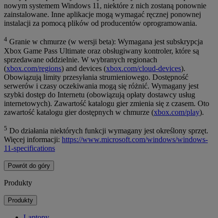
nowym systemem Windows 11, niektóre z nich zostaną ponownie
zainstalowane. Inne aplikacje mogą wymagać ręcznej ponownej
instalacji za pomocą plików od producentów oprogramowania.
4
Granie w chmurze (w wersji beta): Wymagana jest subskrypcja
Xbox Game Pass Ultimate oraz obsługiwany kontroler, które są
sprzedawane oddzielnie. W wybranych regionach
(
xbox.com/regions
) and devices (
xbox.com/cloud-devices
).
Obowiązują limity przesyłania strumieniowego. Dostępność
serwerów i czasy oczekiwania mogą się różnić. Wymagany jest
szybki dostęp do Internetu (obowiązują opłaty dostawcy usług
internetowych). Zawartość katalogu gier zmienia się z czasem. Oto
zawartość katalogu gier dostępnych w chmurze (
xbox.com/play
).
5
Do działania niektórych funkcji wymagany jest określony sprzęt.
Więcej informacji:
https://www.microsoft.com/windows/windows-
11-specifications
Powrót do góry
Produkty
Produkty
Laptopy