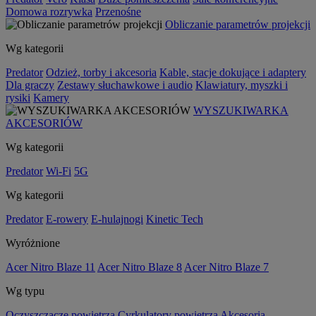
Domowa rozrywka
Przenośne
Obliczanie parametrów projekcji
Wg kategorii
Predator
Odzież, torby i akcesoria
Kable, stacje dokujące i adaptery
Dla graczy
Zestawy słuchawkowe i audio
Klawiatury, myszki i
rysiki
Kamery
WYSZUKIWARKA
AKCESORIÓW
Wg kategorii
Predator
Wi-Fi
5G
Wg kategorii
Predator
E-rowery
E-hulajnogi
Kinetic Tech
Wyróżnione
Acer Nitro Blaze 11
Acer Nitro Blaze 8
Acer Nitro Blaze 7
Wg typu
Oczyszczacze powietrza
Cyrkulatory powietrza
Akcesoria