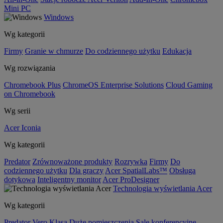
Mini PC
Windows
Wg kategorii
Firmy
Granie w chmurze
Do codziennego użytku
Edukacja
Wg rozwiązania
Chromebook Plus
ChromeOS Enterprise Solutions
Cloud Gaming
on Chromebook
Wg serii
Acer Iconia
Wg kategorii
Predator
Zrównoważone produkty
Rozrywka
Firmy
Do
codziennego użytku
Dla graczy
Acer SpatialLabs™
Obsługa
dotykowa
Inteligentny monitor
Acer ProDesigner
Technologia wyświetlania Acer
Wg kategorii
Predator
Vero
Klasa
Duże pomieszczenia
Sale konferencyjne