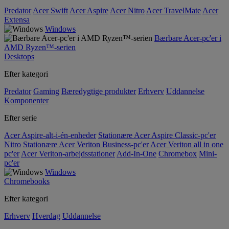
Predator
Acer Swift
Acer Aspire
Acer Nitro
Acer TravelMate
Acer
Extensa
Windows
Bærbare Acer-pc'er i
AMD Ryzen™-serien
Desktops
Efter kategori
Predator
Gaming
Bæredygtige produkter
Erhverv
Uddannelse
Komponenter
Efter serie
Acer Aspire-alt-i-én-enheder
Stationære Acer Aspire Classic-pc'er
Nitro
Stationære Acer Veriton Business-pc'er
Acer Veriton all in one
pc'er
Acer Veriton-arbejdsstationer
Add-In-One
Chromebox
Mini-
pc'er
Windows
Chromebooks
Efter kategori
Erhverv
Hverdag
Uddannelse