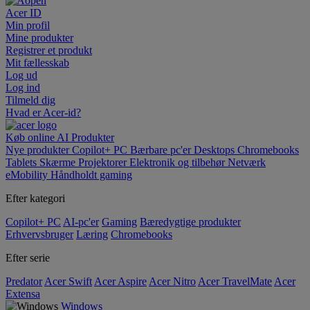
Acer ID
Min profil
Mine produkter
Registrer et produkt
Mit fællesskab
Log ud
Log ind
Tilmeld dig
Hvad er Acer-id?
Køb online
AI
Produkter
Nye produkter
Copilot+ PC
Bærbare pc'er
Desktops
Chromebooks
Tablets
Skærme
Projektorer
Elektronik og tilbehør
Netværk
eMobility
Håndholdt gaming
Efter kategori
Copilot+ PC
AI-pc'er
Gaming
Bæredygtige produkter
Erhvervsbruger
Læring
Chromebooks
Efter serie
Predator
Acer Swift
Acer Aspire
Acer Nitro
Acer TravelMate
Acer
Extensa
Windows