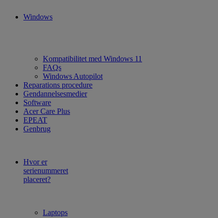
Windows
Kompatibilitet med Windows 11
FAQs
Windows Autopilot
Reparations procedure
Gendannelsesmedier
Software
Acer Care Plus
EPEAT
Genbrug
Hvor er
serienummeret
placeret?
Laptops