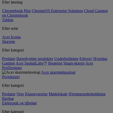
Efter løsning
Chromebook Plus
ChromeOS Enterprise Solutions
Cloud Gaming
on Chromebook
Tablets
Efter serie
Acer Iconia
Skærme
Efter kategori
Predator
Bæredygtige produkter
Underholdning
Erhverv
Hverdag
Gaming
Acer SpatialLabs™
Berøring
Smart-skærm
Acer
ProDesigner
Acer skærmteknologi
Projektorer
Efter kategori
Predator
Vero
Klasseværelse
Mødelokale
Hjemmeunderholdning
Bærbar
Elektronik og tilbehør
Efter kategori