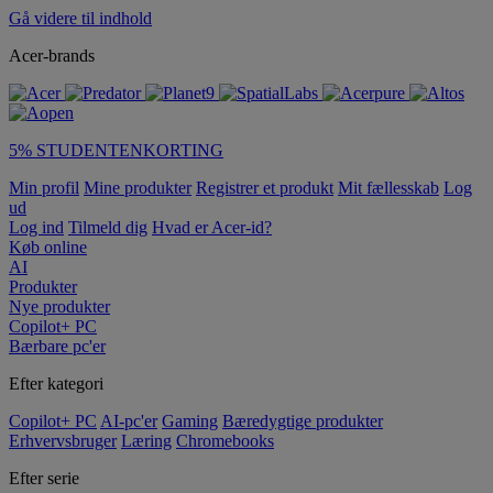
Gå videre til indhold
Acer-brands
5% STUDENTENKORTING
Min profil
Mine produkter
Registrer et produkt
Mit fællesskab
Log
ud
Log ind
Tilmeld dig
Hvad er Acer-id?
Køb online
AI
Produkter
Nye produkter
Copilot+ PC
Bærbare pc'er
Efter kategori
Copilot+ PC
AI-pc'er
Gaming
Bæredygtige produkter
Erhvervsbruger
Læring
Chromebooks
Efter serie