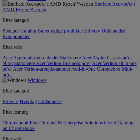
Bærbare Acer-pc'er i
AMD Ryzen™-serien
Efter kategori
Predator
Gaming
Bæredygtige produkter
Erhverv
Uddannelse
Komponenter
Efter serie
Acer Aspire-alt-i-én-enheder
Stationære Acer Aspire Classic-pc'er
Nitro
Stationære Acer Veriton Business-pc'er
Acer Veriton all in one
pc'er
Acer Veriton-arbejdsstationer
Add-In-One
Chromebox
Mini-
pc'er
Windows
Efter kategori
Erhverv
Hverdag
Uddannelse
Efter løsning
Chromebook Plus
ChromeOS Enterprise Solutions
Cloud Gaming
on Chromebook
Efter serie