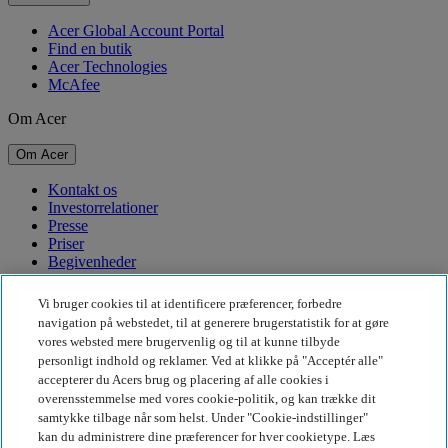
Acer Global Account Portal
Find en butik
Acer Technologies
McAfee
Om Acer
Om Acer
Kontakt os
Investorrelationer
Presse
Priser
Begivenheder
Bæredygtighed
Vi bruger cookies til at identificere præferencer, forbedre
navigation på webstedet, til at generere brugerstatistik for at gøre
Bæredygtighed
vores websted mere brugervenlig og til at kunne tilbyde
personligt indhold og reklamer. Ved at klikke på "Acceptér alle"
Virksomhedens sociale ansvar
accepterer du Acers brug og placering af alle cookies i
CO2-aftryk for produkt
overensstemmelse med vores cookie-politik, og kan trække dit
Project Humanity
samtykke tilbage når som helst. Under "Cookie-indstillinger"
Earthion
kan du administrere dine præferencer for hver cookietype. Læs