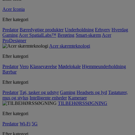
Acer Iconia
Efter kategori
Predator
Bæredygtige produkter
Underholdning
Erhverv
Hverdag
Gaming
Acer SpatialLabs™
Berøring
Smart-skærm
Acer
ProDesigner
Acer skærmteknologi
Efter kategori
Predator
Vero
Klasseværelse
Mødelokale
Hjemmeunderholdning
Bærbar
Efter kategori
Predator
Tøj, tasker og udstyr
Gaming
Headsets og lyd
Tastaturer,
mus og stylus
Intelligente enheder
Kameraer
TILBEHØRSSØGNING
Efter kategori
Predator
Wi-Fi
5G
Efter kategori