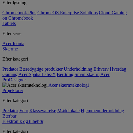
Efter løsning
Chromebook Plus
ChromeOS Enterprise Solutions
Cloud Gaming
on Chromebook
Tablets
Efter serie
Acer Iconia
Skærme
Efter kategori
Predator
Bæredygtige produkter
Underholdning
Erhverv
Hverdag
Gaming
Acer SpatialLabs™
Berøring
Smart-skærm
Acer
ProDesigner
Acer skærmteknologi
Projektorer
Efter kategori
Predator
Vero
Klasseværelse
Mødelokale
Hjemmeunderholdning
Bærbar
Elektronik og tilbehør
Efter kategori