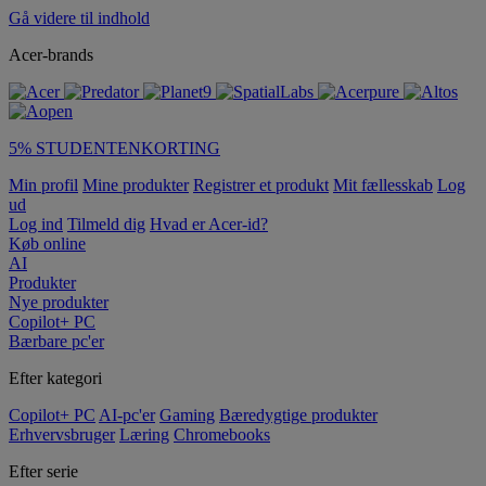
Gå videre til indhold
Acer-brands
5% STUDENTENKORTING
Min profil
Mine produkter
Registrer et produkt
Mit fællesskab
Log
ud
Log ind
Tilmeld dig
Hvad er Acer-id?
Køb online
AI
Produkter
Nye produkter
Copilot+ PC
Bærbare pc'er
Efter kategori
Copilot+ PC
AI-pc'er
Gaming
Bæredygtige produkter
Erhvervsbruger
Læring
Chromebooks
Efter serie