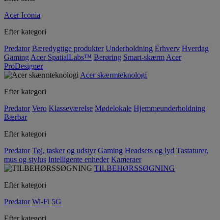
Acer Iconia
Efter kategori
Predator
Bæredygtige produkter
Underholdning
Erhverv
Hverdag
Gaming
Acer SpatialLabs™
Berøring
Smart-skærm
Acer
ProDesigner
Acer skærmteknologi
Efter kategori
Predator
Vero
Klasseværelse
Mødelokale
Hjemmeunderholdning
Bærbar
Efter kategori
Predator
Tøj, tasker og udstyr
Gaming
Headsets og lyd
Tastaturer,
mus og stylus
Intelligente enheder
Kameraer
TILBEHØRSSØGNING
Efter kategori
Predator
Wi-Fi
5G
Efter kategori