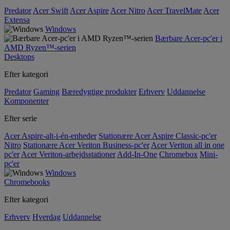
Predator
Acer Swift
Acer Aspire
Acer Nitro
Acer TravelMate
Acer
Extensa
Windows
Bærbare Acer-pc'er i
AMD Ryzen™-serien
Desktops
Efter kategori
Predator
Gaming
Bæredygtige produkter
Erhverv
Uddannelse
Komponenter
Efter serie
Acer Aspire-alt-i-én-enheder
Stationære Acer Aspire Classic-pc'er
Nitro
Stationære Acer Veriton Business-pc'er
Acer Veriton all in one
pc'er
Acer Veriton-arbejdsstationer
Add-In-One
Chromebox
Mini-
pc'er
Windows
Chromebooks
Efter kategori
Erhverv
Hverdag
Uddannelse