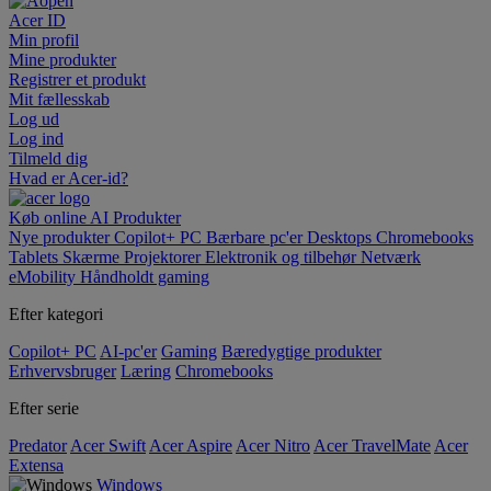
Acer ID
Min profil
Mine produkter
Registrer et produkt
Mit fællesskab
Log ud
Log ind
Tilmeld dig
Hvad er Acer-id?
Køb online
AI
Produkter
Nye produkter
Copilot+ PC
Bærbare pc'er
Desktops
Chromebooks
Tablets
Skærme
Projektorer
Elektronik og tilbehør
Netværk
eMobility
Håndholdt gaming
Efter kategori
Copilot+ PC
AI-pc'er
Gaming
Bæredygtige produkter
Erhvervsbruger
Læring
Chromebooks
Efter serie
Predator
Acer Swift
Acer Aspire
Acer Nitro
Acer TravelMate
Acer
Extensa
Windows