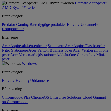
Bærbare Acer-pc'er i
AMD Ryzen™-serien
Efter kategori
Predator
Gaming
Bæredygtige produkter
Erhverv
Uddannelse
Komponenter
Efter serie
Acer Aspire-alt-i-én-enheder
Stationære Acer Aspire Classic-pc'er
Nitro
Stationære Acer Veriton Business-pc'er
Acer Veriton all in one
pc'er
Acer Veriton-arbejdsstationer
Add-In-One
Chromebox
Mini-
pc'er
Windows
Efter kategori
Erhverv
Hverdag
Uddannelse
Efter løsning
Chromebook Plus
ChromeOS Enterprise Solutions
Cloud Gaming
on Chromebook
Efter serie