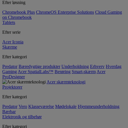
Efter løsning
Chromebook Plus
ChromeOS Enterprise Solutions
Cloud Gaming
on Chromebook
Tablets
Efter serie
Acer Iconia
Skærme
Efter kategori
Predator
Bæredygtige produkter
Underholdning
Erhverv
Hverdag
Gaming
Acer SpatialLabs™
Berøring
Smart-skærm
Acer
ProDesigner
Acer skærmteknologi
Projektorer
Efter kategori
Predator
Vero
Klasseværelse
Mødelokale
Hjemmeunderholdning
Bærbar
Elektronik og tilbehør
Efter kategori