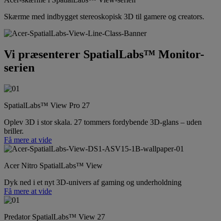
Skærme med indbygget stereoskopisk 3D til gamere og creators.
Vi præsenterer SpatialLabs™ Monitor-
serien
SpatialLabs™ View Pro 27
Oplev 3D i stor skala. 27 tommers fordybende 3D-glans – uden
briller.
Få mere at vide
Acer Nitro SpatialLabs™ View
Dyk ned i et nyt 3D-univers af gaming og underholdning
Få mere at vide
Predator SpatialLabs™ View 27