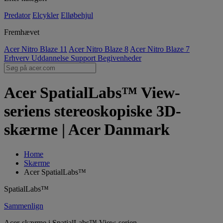
Predator
Elcykler
Elløbehjul
Fremhævet
Acer Nitro Blaze 11
Acer Nitro Blaze 8
Acer Nitro Blaze 7
Erhverv
Uddannelse
Support
Begivenheder
Acer SpatialLabs™ View-
seriens stereoskopiske 3D-
skærme | Acer Danmark
Home
Skærme
Acer SpatialLabs™
SpatialLabs™
Sammenlign
Acer-skærme i SpatialLabs™ View-serien