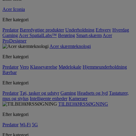
Acer Iconia
Efter kategori
Predator
Bæredygtige produkter
Underholdning
Erhverv
Hverdag
Gaming
Acer SpatialLabs™
Berøring
Smart-skærm
Acer
ProDesigner
Acer skærmteknologi
Efter kategori
Predator
Vero
Klasseværelse
Mødelokale
Hjemmeunderholdning
Bærbar
Efter kategori
Predator
Tøj, tasker og udstyr
Gaming
Headsets og lyd
Tastaturer,
mus og stylus
Intelligente enheder
Kameraer
TILBEHØRSSØGNING
Efter kategori
Predator
Wi-Fi
5G
Efter kategori