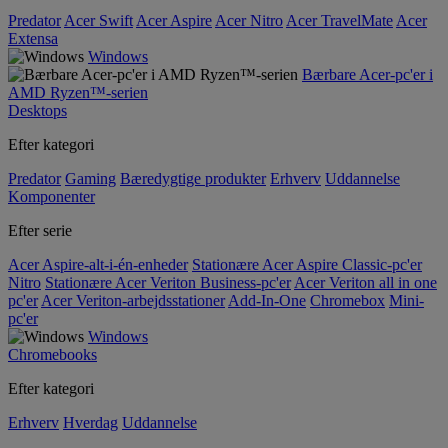
Predator
Acer Swift
Acer Aspire
Acer Nitro
Acer TravelMate
Acer
Extensa
Windows
Bærbare Acer-pc'er i
AMD Ryzen™-serien
Desktops
Efter kategori
Predator
Gaming
Bæredygtige produkter
Erhverv
Uddannelse
Komponenter
Efter serie
Acer Aspire-alt-i-én-enheder
Stationære Acer Aspire Classic-pc'er
Nitro
Stationære Acer Veriton Business-pc'er
Acer Veriton all in one
pc'er
Acer Veriton-arbejdsstationer
Add-In-One
Chromebox
Mini-
pc'er
Windows
Chromebooks
Efter kategori
Erhverv
Hverdag
Uddannelse