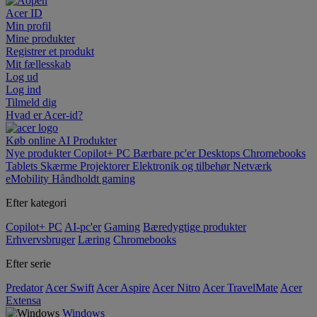
Acer ID
Min profil
Mine produkter
Registrer et produkt
Mit fællesskab
Log ud
Log ind
Tilmeld dig
Hvad er Acer-id?
Køb online
AI
Produkter
Nye produkter
Copilot+ PC
Bærbare pc'er
Desktops
Chromebooks
Tablets
Skærme
Projektorer
Elektronik og tilbehør
Netværk
eMobility
Håndholdt gaming
Efter kategori
Copilot+ PC
AI-pc'er
Gaming
Bæredygtige produkter
Erhvervsbruger
Læring
Chromebooks
Efter serie
Predator
Acer Swift
Acer Aspire
Acer Nitro
Acer TravelMate
Acer
Extensa
Windows