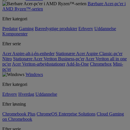
Bærbare Acer-pc'er i
AMD Ryzen™-serien
Efter kategori
Predator
Gaming
Bæredygtige produkter
Erhverv
Uddannelse
Komponenter
Efter serie
Acer Aspire-alt-i-én-enheder
Stationære Acer Aspire Classic-pc'er
Nitro
Stationære Acer Veriton Business-pc'er
Acer Veriton all in one
pc'er
Acer Veriton-arbejdsstationer
Add-In-One
Chromebox
Mini-
pc'er
Windows
Efter kategori
Erhverv
Hverdag
Uddannelse
Efter løsning
Chromebook Plus
ChromeOS Enterprise Solutions
Cloud Gaming
on Chromebook
Efter serie