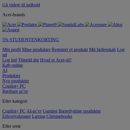
Gå videre til indhold
Acer-brands
5% STUDENTENKORTING
Min profil
Mine produkter
Registrer et produkt
Mit fællesskab
Log
ud
Log ind
Tilmeld dig
Hvad er Acer-id?
Køb online
AI
Produkter
Nye produkter
Copilot+ PC
Bærbare pc'er
Efter kategori
Copilot+ PC
AI-pc'er
Gaming
Bæredygtige produkter
Erhvervsbruger
Læring
Chromebooks
Efter serie