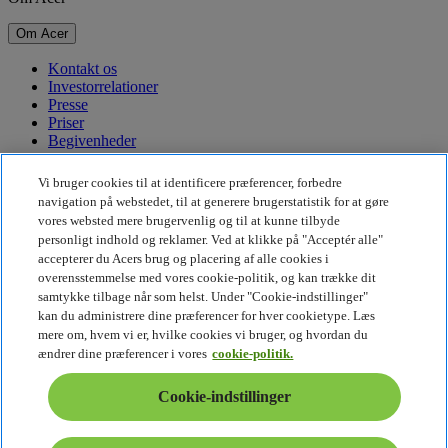
Om Acer
Kontakt os
Investorrelationer
Presse
Priser
Begivenheder
Bæredygtighed
Vi bruger cookies til at identificere præferencer, forbedre
navigation på webstedet, til at generere brugerstatistik for at gøre
Bæredygtighed
vores websted mere brugervenlig og til at kunne tilbyde
personligt indhold og reklamer. Ved at klikke på "Acceptér alle"
Virksomhedens sociale ansvar
accepterer du Acers brug og placering af alle cookies i
CO2-aftryk for produkt
overensstemmelse med vores cookie-politik, og kan trække dit
Project Humanity
samtykke tilbage når som helst. Under "Cookie-indstillinger"
Earthion
kan du administrere dine præferencer for hver cookietype. Læs
Fortrolighedspolitik
mere om, hvem vi er, hvilke cookies vi bruger, og hvordan du
Cookiepolitik
ændrer dine præferencer i vores
cookie-politik.
Juridisk meddelelse
Yderligere juridiske oplysninger
Cookie-indstillinger
Tilgængelighedspolitik
Cookie-indstillinger
Danmark - Dansk