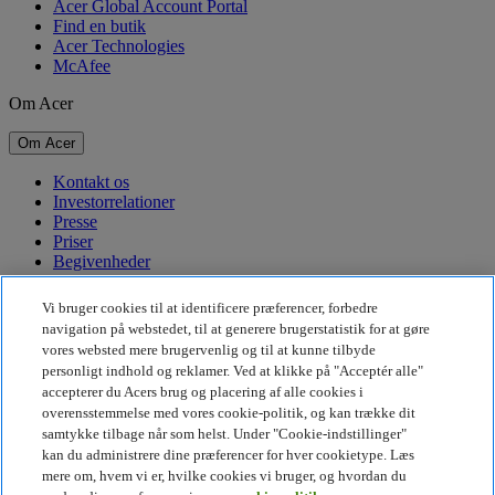
Acer Global Account Portal
Find en butik
Acer Technologies
McAfee
Om Acer
Om Acer
Kontakt os
Investorrelationer
Presse
Priser
Begivenheder
Bæredygtighed
Vi bruger cookies til at identificere præferencer, forbedre
navigation på webstedet, til at generere brugerstatistik for at gøre
Bæredygtighed
vores websted mere brugervenlig og til at kunne tilbyde
personligt indhold og reklamer. Ved at klikke på "Acceptér alle"
Virksomhedens sociale ansvar
accepterer du Acers brug og placering af alle cookies i
CO2-aftryk for produkt
overensstemmelse med vores cookie-politik, og kan trække dit
Project Humanity
samtykke tilbage når som helst. Under "Cookie-indstillinger"
Earthion
kan du administrere dine præferencer for hver cookietype. Læs
Fortrolighedspolitik
mere om, hvem vi er, hvilke cookies vi bruger, og hvordan du
Cookiepolitik