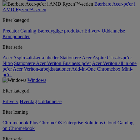
Bærbare Acer-pc'er i
AMD Ryzen™-serien
Efter kategori
Predator
Gaming
Bæredygtige produkter
Erhverv
Uddannelse
Komponenter
Efter serie
Acer Aspire-alt-i-én-enheder
Stationære Acer Aspire Classic-pc'er
Nitro
Stationære Acer Veriton Business-pc'er
Acer Veriton all in one
pc'er
Acer Veriton-arbejdsstationer
Add-In-One
Chromebox
Mini-
pc'er
Windows
Efter kategori
Erhverv
Hverdag
Uddannelse
Efter løsning
Chromebook Plus
ChromeOS Enterprise Solutions
Cloud Gaming
on Chromebook
Efter serie