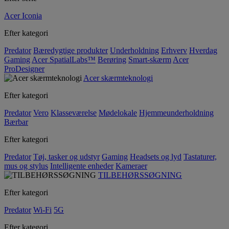
Acer Iconia
Efter kategori
Predator
Bæredygtige produkter
Underholdning
Erhverv
Hverdag
Gaming
Acer SpatialLabs™
Berøring
Smart-skærm
Acer
ProDesigner
Acer skærmteknologi
Efter kategori
Predator
Vero
Klasseværelse
Mødelokale
Hjemmeunderholdning
Bærbar
Efter kategori
Predator
Tøj, tasker og udstyr
Gaming
Headsets og lyd
Tastaturer,
mus og stylus
Intelligente enheder
Kameraer
TILBEHØRSSØGNING
Efter kategori
Predator
Wi-Fi
5G
Efter kategori