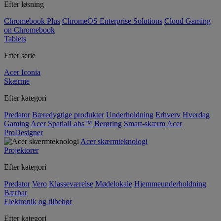
Efter løsning
Chromebook Plus
ChromeOS Enterprise Solutions
Cloud Gaming
on Chromebook
Tablets
Efter serie
Acer Iconia
Skærme
Efter kategori
Predator
Bæredygtige produkter
Underholdning
Erhverv
Hverdag
Gaming
Acer SpatialLabs™
Berøring
Smart-skærm
Acer
ProDesigner
Acer skærmteknologi
Projektorer
Efter kategori
Predator
Vero
Klasseværelse
Mødelokale
Hjemmeunderholdning
Bærbar
Elektronik og tilbehør
Efter kategori