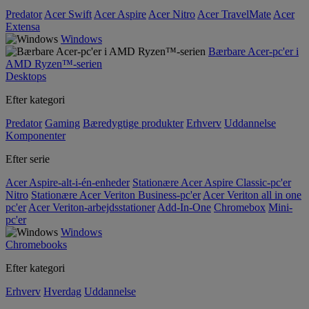
Predator
Acer Swift
Acer Aspire
Acer Nitro
Acer TravelMate
Acer
Extensa
Windows
Bærbare Acer-pc'er i
AMD Ryzen™-serien
Desktops
Efter kategori
Predator
Gaming
Bæredygtige produkter
Erhverv
Uddannelse
Komponenter
Efter serie
Acer Aspire-alt-i-én-enheder
Stationære Acer Aspire Classic-pc'er
Nitro
Stationære Acer Veriton Business-pc'er
Acer Veriton all in one
pc'er
Acer Veriton-arbejdsstationer
Add-In-One
Chromebox
Mini-
pc'er
Windows
Chromebooks
Efter kategori
Erhverv
Hverdag
Uddannelse