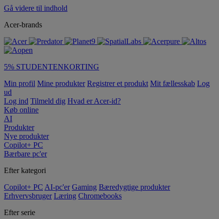
Gå videre til indhold
Acer-brands
5% STUDENTENKORTING
Min profil
Mine produkter
Registrer et produkt
Mit fællesskab
Log
ud
Log ind
Tilmeld dig
Hvad er Acer-id?
Køb online
AI
Produkter
Nye produkter
Copilot+ PC
Bærbare pc'er
Efter kategori
Copilot+ PC
AI-pc'er
Gaming
Bæredygtige produkter
Erhvervsbruger
Læring
Chromebooks
Efter serie