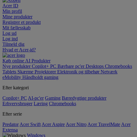
Acer ID
Min profil
Mine produkter
Registrer et produkt
Mit fællesskab
Log ud
Log ind
Tilmeld dig
Hvad er Acer-id?
Køb online
AI
Produkter
Nye produkter
Copilot+ PC
Bærbare pc'er
Desktops
Chromebooks
Tablets
Skærme
Projektorer
Elektronik og tilbehør
Netværk
eMobility
Håndholdt gaming
Efter kategori
Copilot+ PC
AI-pc'er
Gaming
Bæredygtige produkter
Erhvervsbruger
Læring
Chromebooks
Efter serie
Predator
Acer Swift
Acer Aspire
Acer Nitro
Acer TravelMate
Acer
Extensa
Windows