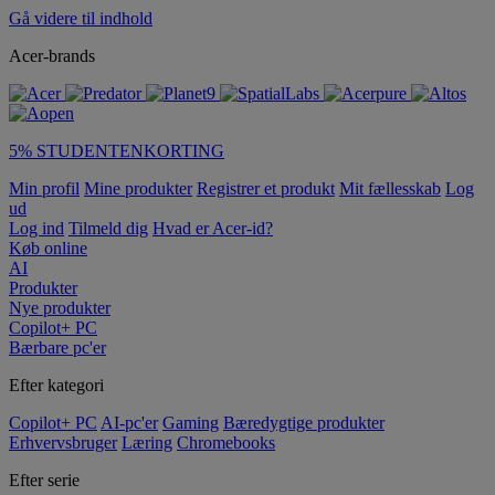
Gå videre til indhold
Acer-brands
5% STUDENTENKORTING
Min profil
Mine produkter
Registrer et produkt
Mit fællesskab
Log
ud
Log ind
Tilmeld dig
Hvad er Acer-id?
Køb online
AI
Produkter
Nye produkter
Copilot+ PC
Bærbare pc'er
Efter kategori
Copilot+ PC
AI-pc'er
Gaming
Bæredygtige produkter
Erhvervsbruger
Læring
Chromebooks
Efter serie