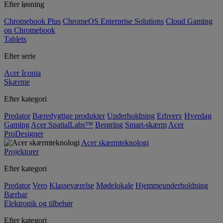
Efter løsning
Chromebook Plus
ChromeOS Enterprise Solutions
Cloud Gaming
on Chromebook
Tablets
Efter serie
Acer Iconia
Skærme
Efter kategori
Predator
Bæredygtige produkter
Underholdning
Erhverv
Hverdag
Gaming
Acer SpatialLabs™
Berøring
Smart-skærm
Acer
ProDesigner
Acer skærmteknologi
Projektorer
Efter kategori
Predator
Vero
Klasseværelse
Mødelokale
Hjemmeunderholdning
Bærbar
Elektronik og tilbehør
Efter kategori