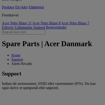
Predator
Elcykler
Elløbehjul
Fremhævet
Acer Nitro Blaze 11
Acer Nitro Blaze 8
Acer Nitro Blaze 7
Erhverv
Uddannelse
Support
Begivenheder
Spare Parts | Acer Danmark
Home
Support
Alerts Recalls
Support
Indtast dit serienummer, SNID eller varenummer (P/N). Du kan
også skrive et spørgsmål eller søgeord.