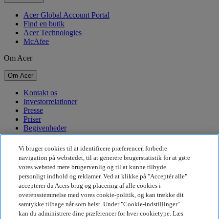
Acer Global Account Portal
Find en butik
Acer Technologies
McAfee
Om Acer
Om Acer
Kontakt os
Investorrelationer
Presse
Priser
Begivenheder
Bæredygtighed
Vi bruger cookies til at identificere præferencer, forbedre
navigation på webstedet, til at generere brugerstatistik for at gøre
Bæredygtighed
vores websted mere brugervenlig og til at kunne tilbyde
personligt indhold og reklamer. Ved at klikke på "Acceptér alle"
Virksomhedens sociale ansvar
accepterer du Acers brug og placering af alle cookies i
CO2-aftryk for produkt
overensstemmelse med vores cookie-politik, og kan trække dit
Project Humanity
samtykke tilbage når som helst. Under "Cookie-indstillinger"
Earthion
kan du administrere dine præferencer for hver cookietype. Læs