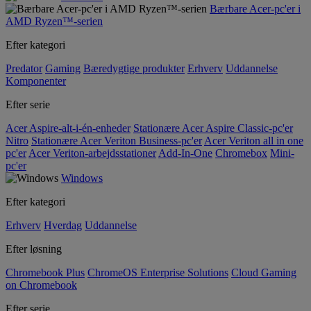
Bærbare Acer-pc'er i
AMD Ryzen™-serien
Efter kategori
Predator
Gaming
Bæredygtige produkter
Erhverv
Uddannelse
Komponenter
Efter serie
Acer Aspire-alt-i-én-enheder
Stationære Acer Aspire Classic-pc'er
Nitro
Stationære Acer Veriton Business-pc'er
Acer Veriton all in one
pc'er
Acer Veriton-arbejdsstationer
Add-In-One
Chromebox
Mini-
pc'er
Windows
Efter kategori
Erhverv
Hverdag
Uddannelse
Efter løsning
Chromebook Plus
ChromeOS Enterprise Solutions
Cloud Gaming
on Chromebook
Efter serie