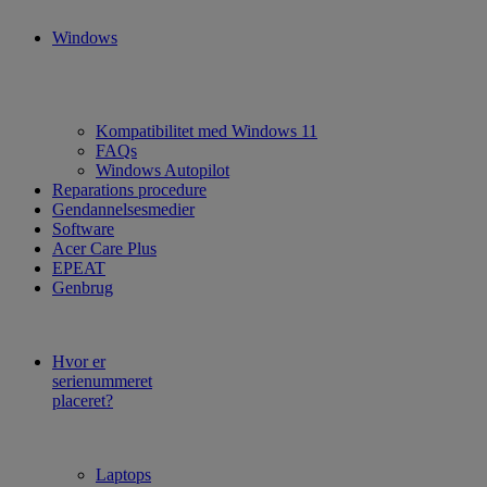
Windows
Kompatibilitet med Windows 11
FAQs
Windows Autopilot
Reparations procedure
Gendannelsesmedier
Software
Acer Care Plus
EPEAT
Genbrug
Hvor er
serienummeret
placeret?
Laptops