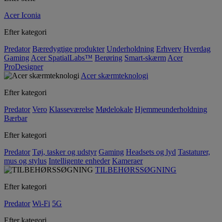
Acer Iconia
Efter kategori
Predator
Bæredygtige produkter
Underholdning
Erhverv
Hverdag
Gaming
Acer SpatialLabs™
Berøring
Smart-skærm
Acer
ProDesigner
Acer skærmteknologi
Efter kategori
Predator
Vero
Klasseværelse
Mødelokale
Hjemmeunderholdning
Bærbar
Efter kategori
Predator
Tøj, tasker og udstyr
Gaming
Headsets og lyd
Tastaturer,
mus og stylus
Intelligente enheder
Kameraer
TILBEHØRSSØGNING
Efter kategori
Predator
Wi-Fi
5G
Efter kategori