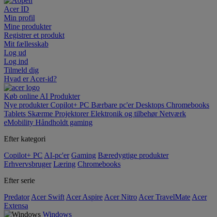
Acer ID
Min profil
Mine produkter
Registrer et produkt
Mit fællesskab
Log ud
Log ind
Tilmeld dig
Hvad er Acer-id?
Køb online
AI
Produkter
Nye produkter
Copilot+ PC
Bærbare pc'er
Desktops
Chromebooks
Tablets
Skærme
Projektorer
Elektronik og tilbehør
Netværk
eMobility
Håndholdt gaming
Efter kategori
Copilot+ PC
AI-pc'er
Gaming
Bæredygtige produkter
Erhvervsbruger
Læring
Chromebooks
Efter serie
Predator
Acer Swift
Acer Aspire
Acer Nitro
Acer TravelMate
Acer
Extensa
Windows