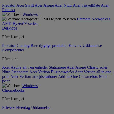
Predator
Acer Swift
Acer Aspire
Acer Nitro
Acer TravelMate
Acer
Extensa
Windows
Bærbare Acer-pc'er i
AMD Ryzen™-serien
Desktops
Efter kategori
Predator
Gaming
Bæredygtige produkter
Erhverv
Uddannelse
Komponenter
Efter serie
Acer Aspire-alt-i-én-enheder
Stationære Acer Aspire Classic-pc'er
Nitro
Stationære Acer Veriton Business-pc'er
Acer Veriton all in one
pc'er
Acer Veriton-arbejdsstationer
Add-In-One
Chromebox
Mini-
pc'er
Windows
Chromebooks
Efter kategori
Erhverv
Hverdag
Uddannelse