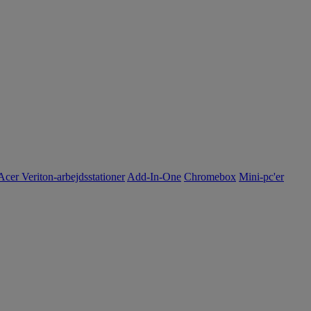
Acer Veriton-arbejdsstationer
Add-In-One
Chromebox
Mini-pc'er