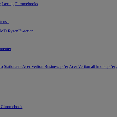
r
Læring
Chromebooks
tensa
 AMD Ryzen™-serien
nenter
ro
Stationære Acer Veriton Business-pc'er
Acer Veriton all in one pc'er
n Chromebook