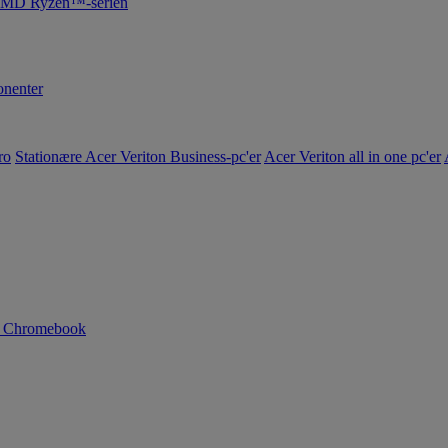
 AMD Ryzen™-serien
nenter
ro
Stationære Acer Veriton Business-pc'er
Acer Veriton all in one pc'er
n Chromebook