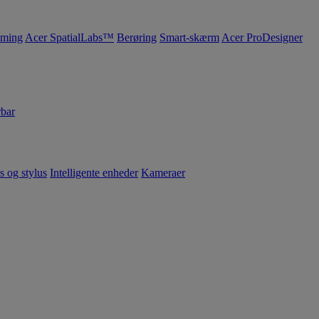
ming
Acer SpatialLabs™
Berøring
Smart-skærm
Acer ProDesigner
bar
s og stylus
Intelligente enheder
Kameraer