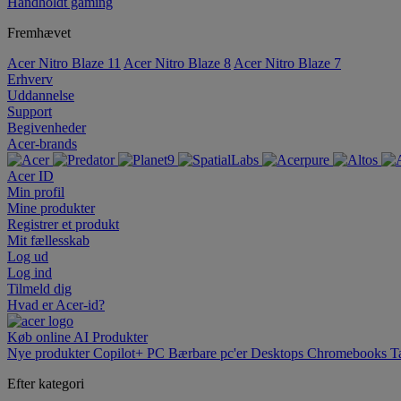
Håndholdt gaming
Fremhævet
Acer Nitro Blaze 11
Acer Nitro Blaze 8
Acer Nitro Blaze 7
Erhverv
Uddannelse
Support
Begivenheder
Acer-brands
Acer ID
Min profil
Mine produkter
Registrer et produkt
Mit fællesskab
Log ud
Log ind
Tilmeld dig
Hvad er Acer-id?
Køb online
AI
Produkter
Nye produkter
Copilot+ PC
Bærbare pc'er
Desktops
Chromebooks
T
Efter kategori