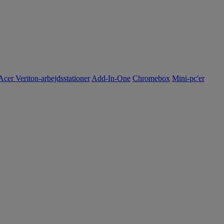
Acer Veriton-arbejdsstationer
Add-In-One
Chromebox
Mini-pc'er