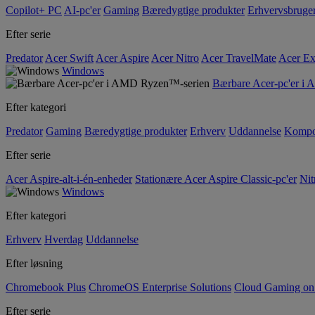
Copilot+ PC
AI-pc'er
Gaming
Bæredygtige produkter
Erhvervsbruge
Efter serie
Predator
Acer Swift
Acer Aspire
Acer Nitro
Acer TravelMate
Acer Ex
Windows
Bærbare Acer-pc'er i
Efter kategori
Predator
Gaming
Bæredygtige produkter
Erhverv
Uddannelse
Kompo
Efter serie
Acer Aspire-alt-i-én-enheder
Stationære Acer Aspire Classic-pc'er
Nit
Windows
Efter kategori
Erhverv
Hverdag
Uddannelse
Efter løsning
Chromebook Plus
ChromeOS Enterprise Solutions
Cloud Gaming o
Efter serie