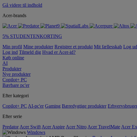
Gå videre til indhold
Acer-brands
5% STUDENTENKORTING
Min profil
Mine produkter
Registrer et produkt
Mit fællesskab
Log u
Log ind
Tilmeld dig
Hvad er Acer-id?
Køb online
AI
Produkter
Nye produkter
Copilot+ PC
Bærbare pc'er
Efter kategori
Copilot+ PC
AI-pc'er
Gaming
Bæredygtige produkter
Erhvervsbruge
Efter serie
Predator
Acer Swift
Acer Aspire
Acer Nitro
Acer TravelMate
Acer Ex
Windows