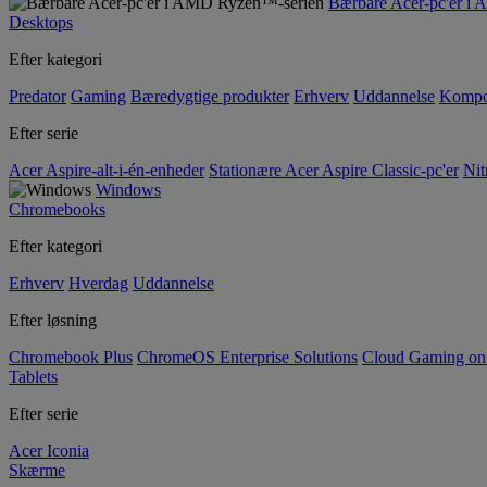
Bærbare Acer-pc'er i
Desktops
Efter kategori
Predator
Gaming
Bæredygtige produkter
Erhverv
Uddannelse
Kompo
Efter serie
Acer Aspire-alt-i-én-enheder
Stationære Acer Aspire Classic-pc'er
Nit
Windows
Chromebooks
Efter kategori
Erhverv
Hverdag
Uddannelse
Efter løsning
Chromebook Plus
ChromeOS Enterprise Solutions
Cloud Gaming o
Tablets
Efter serie
Acer Iconia
Skærme