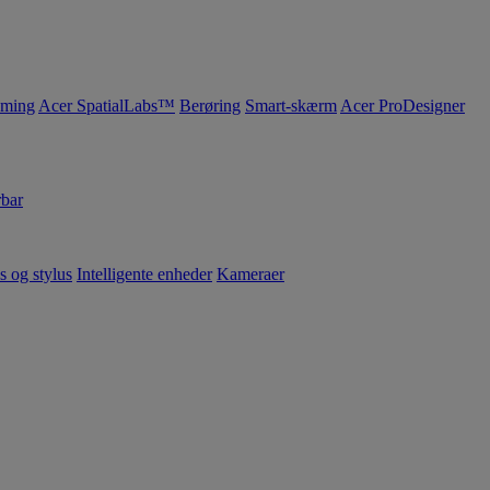
ming
Acer SpatialLabs™
Berøring
Smart-skærm
Acer ProDesigner
bar
s og stylus
Intelligente enheder
Kameraer