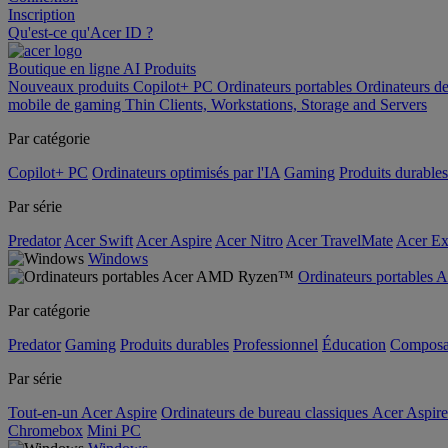
Inscription
Qu'est-ce qu'Acer ID ?
Boutique en ligne
AI
Produits
Nouveaux produits
Copilot+ PC
Ordinateurs portables
Ordinateurs d
mobile de gaming
Thin Clients, Workstations, Storage and Servers
Par catégorie
Copilot+ PC
Ordinateurs optimisés par l'IA
Gaming
Produits durables
Par série
Predator
Acer Swift
Acer Aspire
Acer Nitro
Acer TravelMate
Acer Ex
Windows
Ordinateurs portable
Par catégorie
Predator
Gaming
Produits durables
Professionnel
Éducation
Composa
Par série
Tout-en-un Acer Aspire
Ordinateurs de bureau classiques Acer Aspire
Chromebox
Mini PC