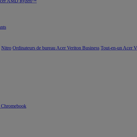
s Acer AMD Ryzen™
nts
Nitro
Ordinateurs de bureau Acer Veriton Business
Tout-en-un Acer V
n Chromebook