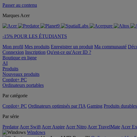
Passer au contenu
Marques Acer
-15% POUR LES ÉTUDIANTS
Mon profil
Mes produits
Enregistrer un produit
Ma communauté
Déc
Connexion
Inscription
Qu'est-ce qu'Acer ID ?
Boutique en ligne
AI
Produits
Nouveaux produits
Copilot+ PC
Ordinateurs portables
Par catégorie
Copilot+ PC
Ordinateurs optimisés par l'IA
Gaming
Produits durables
Par série
Predator
Acer Swift
Acer Aspire
Acer Nitro
Acer TravelMate
Acer Ex
Windows