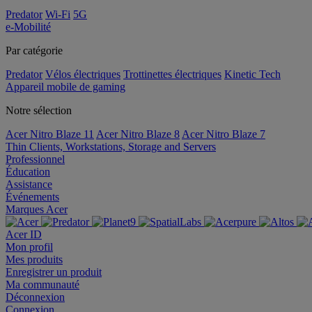
Predator
Wi-Fi
5G
e-Mobilité
Par catégorie
Predator
Vélos électriques
Trottinettes électriques
Kinetic Tech
Appareil mobile de gaming
Notre sélection
Acer Nitro Blaze 11
Acer Nitro Blaze 8
Acer Nitro Blaze 7
Thin Clients, Workstations, Storage and Servers
Professionnel
Éducation
Assistance
Événements
Marques Acer
Acer ID
Mon profil
Mes produits
Enregistrer un produit
Ma communauté
Déconnexion
Connexion