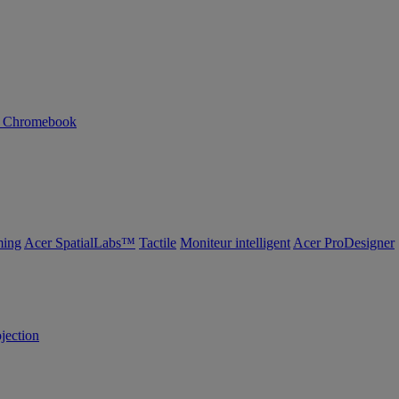
n Chromebook
ing
Acer SpatialLabs™
Tactile
Moniteur intelligent
Acer ProDesigner
ojection