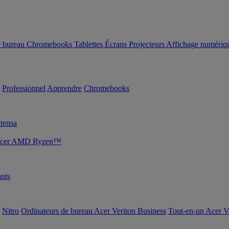
e bureau
Chromebooks
Tablettes
Écrans
Projecteurs
Affichage numériq
Professionnel
Apprendre
Chromebooks
tensa
s Acer AMD Ryzen™
nts
Nitro
Ordinateurs de bureau Acer Veriton Business
Tout-en-un Acer V