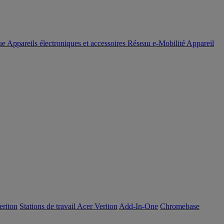
ue
Appareils électroniques et accessoires
Réseau
e-Mobilité
Appareil
eriton
Stations de travail Acer Veriton
Add-In-One
Chromebase