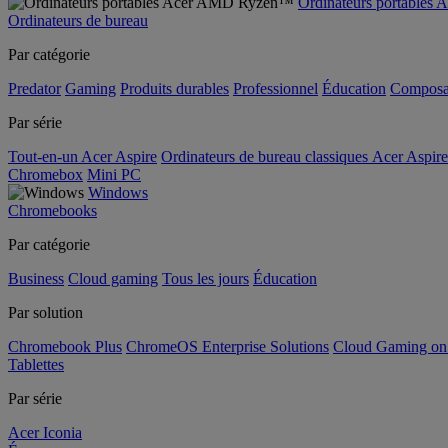
Ordinateurs portable
Ordinateurs de bureau
Par catégorie
Predator
Gaming
Produits durables
Professionnel
Éducation
Composa
Par série
Tout-en-un Acer Aspire
Ordinateurs de bureau classiques Acer Aspire
Chromebox
Mini PC
Windows
Chromebooks
Par catégorie
Business
Cloud gaming
Tous les jours
Éducation
Par solution
Chromebook Plus
ChromeOS Enterprise Solutions
Cloud Gaming o
Tablettes
Par série
Acer Iconia