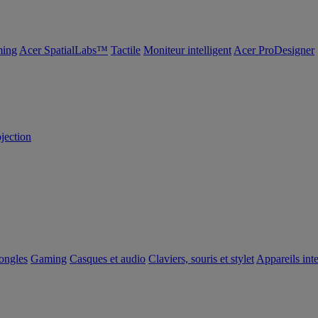
ing
Acer SpatialLabs™
Tactile
Moniteur intelligent
Acer ProDesigner
ojection
dongles
Gaming
Casques et audio
Claviers, souris et stylet
Appareils inte