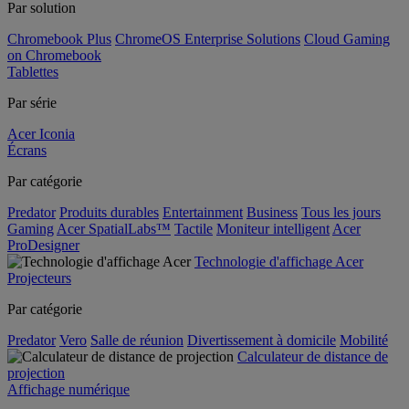
Par solution
Chromebook Plus
ChromeOS Enterprise Solutions
Cloud Gaming
on Chromebook
Tablettes
Par série
Acer Iconia
Écrans
Par catégorie
Predator
Produits durables
Entertainment
Business
Tous les jours
Gaming
Acer SpatialLabs™
Tactile
Moniteur intelligent
Acer
ProDesigner
Technologie d'affichage Acer
Projecteurs
Par catégorie
Predator
Vero
Salle de réunion
Divertissement à domicile
Mobilité
Calculateur de distance de
projection
Affichage numérique