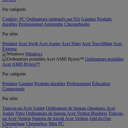
Par catégorie
Copilot+ PC
Ordinateurs optimisés par l'IA
Gaming
Produits
durables
Professionnel
Apprendre
Chromebooks
Par série
Predator
Acer Swift
Acer Aspire
Acer Nitro
Acer TravelMate
Acer
Extensa
Windows
Ordinateurs portables
Acer AMD Ryzen™
Par catégorie
Predator
Gaming
Produits durables
Professionnel
Éducation
Composants
Par série
Tout-en-un Acer Aspire
Ordinateurs de bureau classiques Acer
Aspire
Nitro
Ordinateurs de bureau Acer Veriton Business
Tout-en-
un Acer Veriton
Stations de travail Acer Veriton
Add-In-One
Chromebase
Chromebox
Mini PC