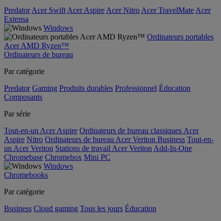
Predator
Acer Swift
Acer Aspire
Acer Nitro
Acer TravelMate
Acer
Extensa
Windows
Ordinateurs portables
Acer AMD Ryzen™
Ordinateurs de bureau
Par catégorie
Predator
Gaming
Produits durables
Professionnel
Éducation
Composants
Par série
Tout-en-un Acer Aspire
Ordinateurs de bureau classiques Acer
Aspire
Nitro
Ordinateurs de bureau Acer Veriton Business
Tout-en-
un Acer Veriton
Stations de travail Acer Veriton
Add-In-One
Chromebase
Chromebox
Mini PC
Windows
Chromebooks
Par catégorie
Business
Cloud gaming
Tous les jours
Éducation