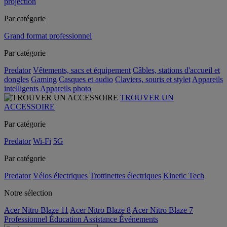
projection
Par catégorie
Grand format professionnel
Par catégorie
Predator
Vêtements, sacs et équipement
Câbles, stations d'accueil et
dongles
Gaming
Casques et audio
Claviers, souris et stylet
Appareils
intelligents
Appareils photo
TROUVER UN
ACCESSOIRE
Par catégorie
Predator
Wi-Fi
5G
Par catégorie
Predator
Vélos électriques
Trottinettes électriques
Kinetic Tech
Notre sélection
Acer Nitro Blaze 11
Acer Nitro Blaze 8
Acer Nitro Blaze 7
Professionnel
Éducation
Assistance
Événements