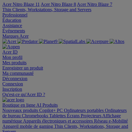
Acer Nitro Blaze 11
Acer Nitro Blaze 8
Acer Nitro Blaze 7
Thin Clients, Workstations, Storage and Servers
Professionnel
Éducation
Assistance
Événements
Marques Acer
Acer ID
Mon profil
Mes produits
Enregistrer un produit
Ma communauté
Déconnexion
Connexion
Inscription
Qu'est-ce qu'Acer ID ?
Boutique en ligne
AI
Produits
Nouveaux produits
Copilot+ PC
Ordinateurs portables
Ordinateurs
de bureau
Chromebooks
Tablettes
Écrans
Projecteurs
Affichage
numérique
Appareils électroniques et accessoires
Réseau
e-Mobilité
Appareil mobile de gaming
Thin Clients, Workstations, Storage and
Servers