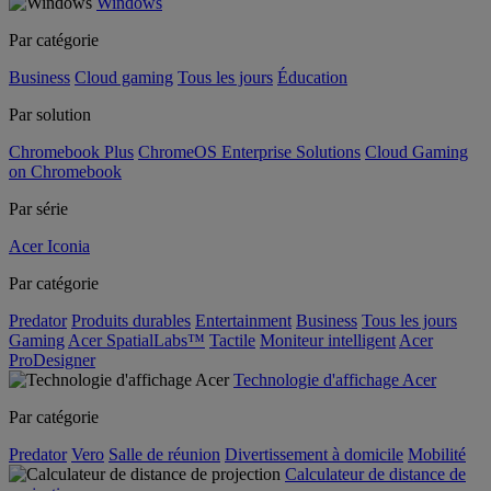
Windows
Par catégorie
Business
Cloud gaming
Tous les jours
Éducation
Par solution
Chromebook Plus
ChromeOS Enterprise Solutions
Cloud Gaming
on Chromebook
Par série
Acer Iconia
Par catégorie
Predator
Produits durables
Entertainment
Business
Tous les jours
Gaming
Acer SpatialLabs™
Tactile
Moniteur intelligent
Acer
ProDesigner
Technologie d'affichage Acer
Par catégorie
Predator
Vero
Salle de réunion
Divertissement à domicile
Mobilité
Calculateur de distance de