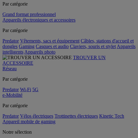
Par catégorie
Grand format professionnel
Appareils électroniques et accessoires
Par catégorie
Predator
Vêtements, sacs et équipement
Câbles, stations d'accueil et
dongles
Gaming
Casques et audio
Claviers, souris et stylet
Appareils
intelligents
Appareils photo
TROUVER UN
ACCESSOIRE
Réseau
Par catégorie
Predator
Wi-Fi
5G
e-Mobilité
Par catégorie
Predator
Vélos électriques
Trottinettes électriques
Kinetic Tech
Appareil mobile de gaming
Notre sélection