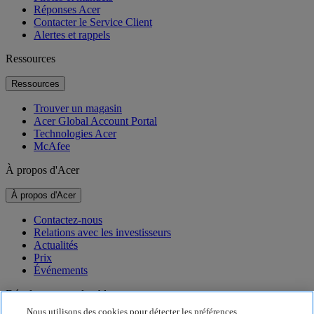
Réponses Acer
Contacter le Service Client
Alertes et rappels
Ressources
Ressources
Trouver un magasin
Acer Global Account Portal
Technologies Acer
McAfee
À propos d'Acer
À propos d'Acer
Contactez-nous
Relations avec les investisseurs
Actualités
Prix
Événements
Développement durable
Nous utilisons des cookies pour détecter les préférences,