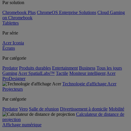
Par solution
Chromebook Plus
ChromeOS Enterprise Solutions
Cloud Gaming
on Chromebook
Tablettes
Par série
Acer Iconia
Écrans
Par catégorie
Predator
Produits durables
Entertainment
Business
Tous les jours
Gaming
Acer SpatialLabs™
Tactile
Moniteur intelligent
Acer
ProDesigner
Technologie d'affichage Acer
Projecteurs
Par catégorie
Predator
Vero
Salle de réunion
Divertissement à domicile
Mobilité
Calculateur de distance de
projection
Affichage numérique