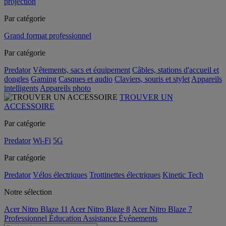
projection
Par catégorie
Grand format professionnel
Par catégorie
Predator
Vêtements, sacs et équipement
Câbles, stations d'accueil et
dongles
Gaming
Casques et audio
Claviers, souris et stylet
Appareils
intelligents
Appareils photo
TROUVER UN
ACCESSOIRE
Par catégorie
Predator
Wi-Fi
5G
Par catégorie
Predator
Vélos électriques
Trottinettes électriques
Kinetic Tech
Notre sélection
Acer Nitro Blaze 11
Acer Nitro Blaze 8
Acer Nitro Blaze 7
Professionnel
Éducation
Assistance
Événements