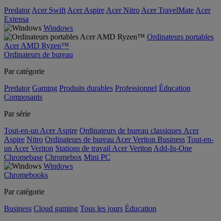
Predator
Acer Swift
Acer Aspire
Acer Nitro
Acer TravelMate
Acer
Extensa
Windows
Ordinateurs portables
Acer AMD Ryzen™
Ordinateurs de bureau
Par catégorie
Predator
Gaming
Produits durables
Professionnel
Éducation
Composants
Par série
Tout-en-un Acer Aspire
Ordinateurs de bureau classiques Acer
Aspire
Nitro
Ordinateurs de bureau Acer Veriton Business
Tout-en-
un Acer Veriton
Stations de travail Acer Veriton
Add-In-One
Chromebase
Chromebox
Mini PC
Windows
Chromebooks
Par catégorie
Business
Cloud gaming
Tous les jours
Éducation