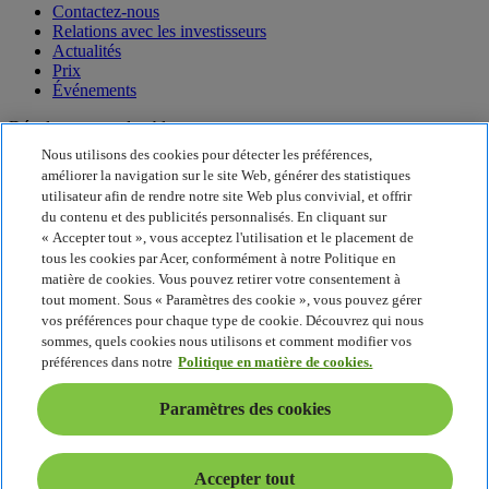
Contactez-nous
Relations avec les investisseurs
Actualités
Prix
Événements
Développement durable
Nous utilisons des cookies pour détecter les préférences,
Développement durable
améliorer la navigation sur le site Web, générer des statistiques
utilisateur afin de rendre notre site Web plus convivial, et offrir
Responsabilité sociale de l'entreprise
du contenu et des publicités personnalisés. En cliquant sur
Empreinte carbone du produit
« Accepter tout », vous acceptez l'utilisation et le placement de
Project Humanity
tous les cookies par Acer, conformément à notre Politique en
Earthion
matière de cookies. Vous pouvez retirer votre consentement à
tout moment. Sous « Paramètres des cookie », vous pouvez gérer
Politique de confidentialité
Politique en matière de cookies
vos préférences pour chaque type de cookie. Découvrez qui nous
Mentions légales
sommes, quels cookies nous utilisons et comment modifier vos
Informations légales supplémentaires
préférences dans notre
Politique en matière de cookies.
Politique en matière d'accessibilité
Paramètres des cookies
Paramètres des cookies
Suisse - Français
© 2026 Acer Inc. Intel, le logo Intel, Intel Inside, Intel Core et Core
Inside sont des marques commerciales d'Intel Corporation ou ses
Accepter tout