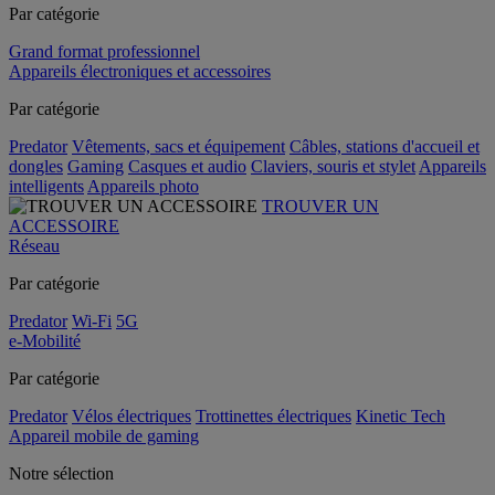
Par catégorie
Grand format professionnel
Appareils électroniques et accessoires
Par catégorie
Predator
Vêtements, sacs et équipement
Câbles, stations d'accueil et
dongles
Gaming
Casques et audio
Claviers, souris et stylet
Appareils
intelligents
Appareils photo
TROUVER UN
ACCESSOIRE
Réseau
Par catégorie
Predator
Wi-Fi
5G
e-Mobilité
Par catégorie
Predator
Vélos électriques
Trottinettes électriques
Kinetic Tech
Appareil mobile de gaming
Notre sélection