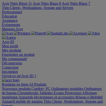
Acer Nitro Blaze 11
Acer Nitro Blaze 8
Acer Nitro Blaze 7
Thin Clients, Workstations, Storage and Servers
Professionnel
Éducation
Assistance
Événements
Marques Acer
Acer ID
Mon profil
Mes produits
Enregistrer un produit
Ma communauté
Déconnexion
Connexion
Inscription
Qu'est-ce qu'Acer ID ?
Boutique en ligne
AI
Produits
Nouveaux produits
Copilot+ PC
Ordinateurs portables
Ordinateurs
de bureau
Chromebooks
Tablettes
Écrans
Projecteurs
Affichage
numérique
Appareils électroniques et accessoires
Réseau
e-Mobilité
Appareil mobile de gaming
Thin Clients, Workstations, Storage and
Servers