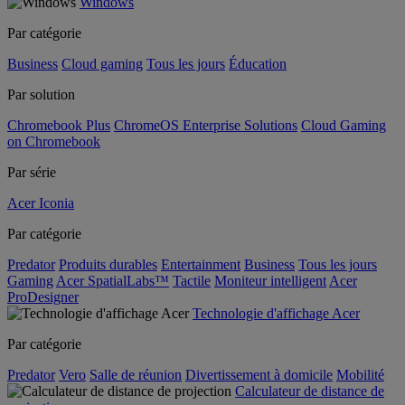
Windows
Par catégorie
Business
Cloud gaming
Tous les jours
Éducation
Par solution
Chromebook Plus
ChromeOS Enterprise Solutions
Cloud Gaming
on Chromebook
Par série
Acer Iconia
Par catégorie
Predator
Produits durables
Entertainment
Business
Tous les jours
Gaming
Acer SpatialLabs™
Tactile
Moniteur intelligent
Acer
ProDesigner
Technologie d'affichage Acer
Par catégorie
Predator
Vero
Salle de réunion
Divertissement à domicile
Mobilité
Calculateur de distance de