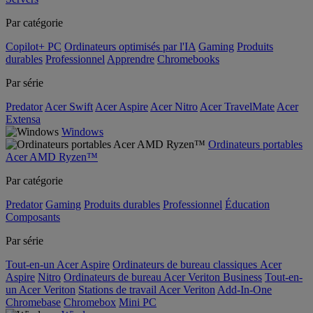
Par catégorie
Copilot+ PC
Ordinateurs optimisés par l'IA
Gaming
Produits
durables
Professionnel
Apprendre
Chromebooks
Par série
Predator
Acer Swift
Acer Aspire
Acer Nitro
Acer TravelMate
Acer
Extensa
Windows
Ordinateurs portables
Acer AMD Ryzen™
Par catégorie
Predator
Gaming
Produits durables
Professionnel
Éducation
Composants
Par série
Tout-en-un Acer Aspire
Ordinateurs de bureau classiques Acer
Aspire
Nitro
Ordinateurs de bureau Acer Veriton Business
Tout-en-
un Acer Veriton
Stations de travail Acer Veriton
Add-In-One
Chromebase
Chromebox
Mini PC