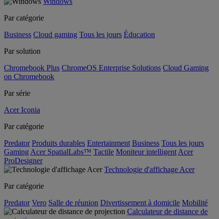
Windows
Par catégorie
Business
Cloud gaming
Tous les jours
Éducation
Par solution
Chromebook Plus
ChromeOS Enterprise Solutions
Cloud Gaming
on Chromebook
Par série
Acer Iconia
Par catégorie
Predator
Produits durables
Entertainment
Business
Tous les jours
Gaming
Acer SpatialLabs™
Tactile
Moniteur intelligent
Acer
ProDesigner
Technologie d'affichage Acer
Par catégorie
Predator
Vero
Salle de réunion
Divertissement à domicile
Mobilité
Calculateur de distance de