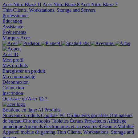
Acer Nitro Blaze 11
Acer Nitro Blaze 8
Acer Nitro Blaze 7
Thin Clients, Workstations, Storage and Servers
Professionnel
Éducation
Assistance
Événements
Marques Acer
Acer ID
Mon profil
Mes produits
Enregistrer un produit
Ma communauté
Déconnexion
Connexion
Inscription
Qu'est-ce qu'Acer ID ?
Boutique en ligne
AI
Produits
Nouveaux produits
Copilot+ PC
Ordinateurs portables
Ordinateurs
de bureau
Chromebooks
Tablettes
Écrans
Projecteurs
Affichage
numérique
Appareils électroniques et accessoires
Réseau
e-Mobilité
Appareil mobile de gaming
Thin Clients, Workstations, Storage and
Servers