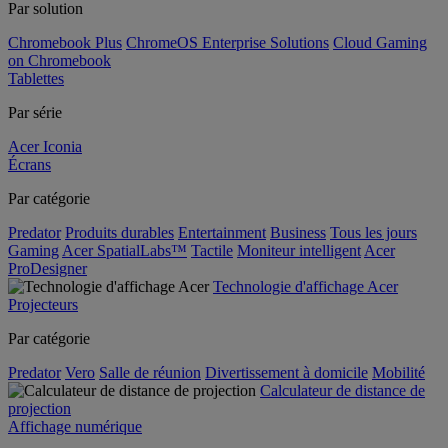
Par solution
Chromebook Plus
ChromeOS Enterprise Solutions
Cloud Gaming
on Chromebook
Tablettes
Par série
Acer Iconia
Écrans
Par catégorie
Predator
Produits durables
Entertainment
Business
Tous les jours
Gaming
Acer SpatialLabs™
Tactile
Moniteur intelligent
Acer
ProDesigner
Technologie d'affichage Acer
Projecteurs
Par catégorie
Predator
Vero
Salle de réunion
Divertissement à domicile
Mobilité
Calculateur de distance de
projection
Affichage numérique