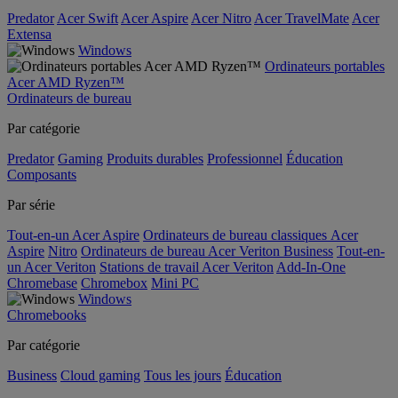
Predator
Acer Swift
Acer Aspire
Acer Nitro
Acer TravelMate
Acer
Extensa
Windows
Ordinateurs portables
Acer AMD Ryzen™
Ordinateurs de bureau
Par catégorie
Predator
Gaming
Produits durables
Professionnel
Éducation
Composants
Par série
Tout-en-un Acer Aspire
Ordinateurs de bureau classiques Acer
Aspire
Nitro
Ordinateurs de bureau Acer Veriton Business
Tout-en-
un Acer Veriton
Stations de travail Acer Veriton
Add-In-One
Chromebase
Chromebox
Mini PC
Windows
Chromebooks
Par catégorie
Business
Cloud gaming
Tous les jours
Éducation