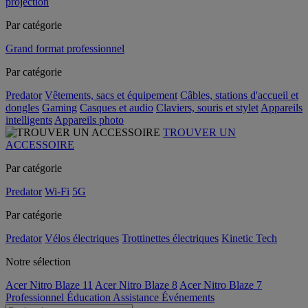
projection
Par catégorie
Grand format professionnel
Par catégorie
Predator
Vêtements, sacs et équipement
Câbles, stations d'accueil et
dongles
Gaming
Casques et audio
Claviers, souris et stylet
Appareils
intelligents
Appareils photo
TROUVER UN
ACCESSOIRE
Par catégorie
Predator
Wi-Fi
5G
Par catégorie
Predator
Vélos électriques
Trottinettes électriques
Kinetic Tech
Notre sélection
Acer Nitro Blaze 11
Acer Nitro Blaze 8
Acer Nitro Blaze 7
Professionnel
Éducation
Assistance
Événements