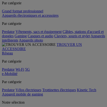
Par catégorie
Grand format professionnel
Appareils électroniques et accessoires
Par catégorie
Predator
Vêtements, sacs et équipement
Câbles, stations d'accueil et
dongles
Gaming
Casques et audio
Claviers, souris et stylet
Appareils
intelligents
Appareils photo
TROUVER UN
ACCESSOIRE
Réseau
Par catégorie
Predator
Wi-Fi
5G
e-Mobilité
Par catégorie
Predator
Vélos électriques
Trottinettes électriques
Kinetic Tech
Appareil mobile de gaming
Notre sélection