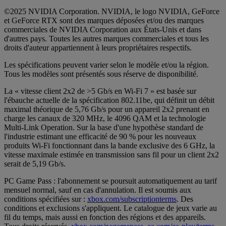
©2025 NVIDIA Corporation. NVIDIA, le logo NVIDIA, GeForce
et GeForce RTX sont des marques déposées et/ou des marques
commerciales de NVIDIA Corporation aux États-Unis et dans
d'autres pays. Toutes les autres marques commerciales et tous les
droits d'auteur appartiennent à leurs propriétaires respectifs.
Les spécifications peuvent varier selon le modèle et/ou la région.
Tous les modèles sont présentés sous réserve de disponibilité.
La « vitesse client 2x2 de >5 Gb/s en Wi-Fi 7 » est basée sur
l'ébauche actuelle de la spécification 802.11be, qui définit un débit
maximal théorique de 5,76 Gb/s pour un appareil 2x2 prenant en
charge les canaux de 320 MHz, le 4096 QAM et la technologie
Multi-Link Operation. Sur la base d'une hypothèse standard de
l'industrie estimant une efficacité de 90 % pour les nouveaux
produits Wi-Fi fonctionnant dans la bande exclusive des 6 GHz, la
vitesse maximale estimée en transmission sans fil pour un client 2x2
serait de 5,19 Gb/s.
PC Game Pass : l'abonnement se poursuit automatiquement au tarif
mensuel normal, sauf en cas d'annulation. Il est soumis aux
conditions spécifiées sur :
xbox.com/subscriptionterms
. Des
conditions et exclusions s'appliquent. Le catalogue de jeux varie au
fil du temps, mais aussi en fonction des régions et des appareils.