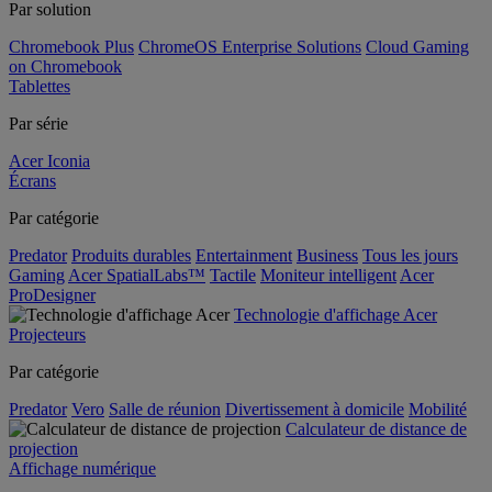
Par solution
Chromebook Plus
ChromeOS Enterprise Solutions
Cloud Gaming
on Chromebook
Tablettes
Par série
Acer Iconia
Écrans
Par catégorie
Predator
Produits durables
Entertainment
Business
Tous les jours
Gaming
Acer SpatialLabs™
Tactile
Moniteur intelligent
Acer
ProDesigner
Technologie d'affichage Acer
Projecteurs
Par catégorie
Predator
Vero
Salle de réunion
Divertissement à domicile
Mobilité
Calculateur de distance de
projection
Affichage numérique