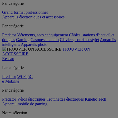
Par catégorie
Grand format professionnel
Appareils électroniques et accessoires
Par catégorie
Predator
Vêtements, sacs et équipement
Câbles, stations d'accueil et
dongles
Gaming
Casques et audio
Claviers, souris et stylet
Appareils
intelligents
Appareils photo
TROUVER UN
ACCESSOIRE
Réseau
Par catégorie
Predator
Wi-Fi
5G
e-Mobilité
Par catégorie
Predator
Vélos électriques
Trottinettes électriques
Kinetic Tech
Appareil mobile de gaming
Notre sélection