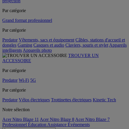
projection
Par catégorie
Grand format professionnel
Par catégorie
Predator
Vêtements, sacs et équipement
Câbles, stations d'accueil et
dongles
Gaming
Casques et audio
Claviers, souris et stylet
Appareils
intelligents
Appareils photo
TROUVER UN
ACCESSOIRE
Par catégorie
Predator
Wi-Fi
5G
Par catégorie
Predator
Vélos électriques
Trottinettes électriques
Kinetic Tech
Notre sélection
Acer Nitro Blaze 11
Acer Nitro Blaze 8
Acer Nitro Blaze 7
Professionnel
Éducation
Assistance
Événements