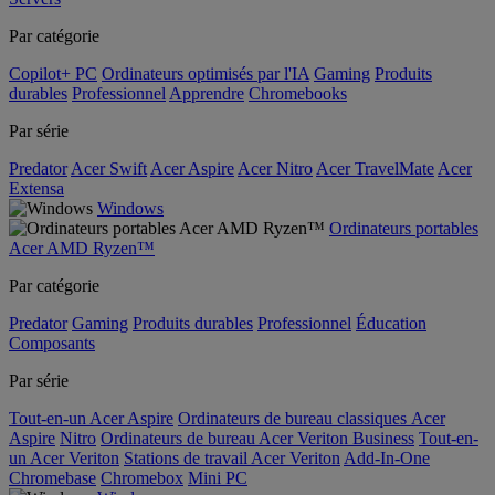
Par catégorie
Copilot+ PC
Ordinateurs optimisés par l'IA
Gaming
Produits
durables
Professionnel
Apprendre
Chromebooks
Par série
Predator
Acer Swift
Acer Aspire
Acer Nitro
Acer TravelMate
Acer
Extensa
Windows
Ordinateurs portables
Acer AMD Ryzen™
Par catégorie
Predator
Gaming
Produits durables
Professionnel
Éducation
Composants
Par série
Tout-en-un Acer Aspire
Ordinateurs de bureau classiques Acer
Aspire
Nitro
Ordinateurs de bureau Acer Veriton Business
Tout-en-
un Acer Veriton
Stations de travail Acer Veriton
Add-In-One
Chromebase
Chromebox
Mini PC