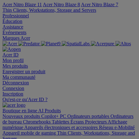
Acer Nitro Blaze 11
Acer Nitro Blaze 8
Acer Nitro Blaze 7
Thin Clients, Workstations, Storage and Servers
Professionnel
Éducation
Assistance
Événements
Marques Acer
Acer ID
Mon profil
Mes produits
Enregistrer un produit
Ma communauté
Déconnexion
Connexion
Inscription
Qu'est-ce qu'Acer ID ?
Boutique en ligne
AI
Produits
Nouveaux produits
Copilot+ PC
Ordinateurs portables
Ordinateurs
de bureau
Chromebooks
Tablettes
Écrans
Projecteurs
Affichage
numérique
Appareils électroniques et accessoires
Réseau
e-Mobilité
Appareil mobile de gaming
Thin Clients, Workstations, Storage and
Servers