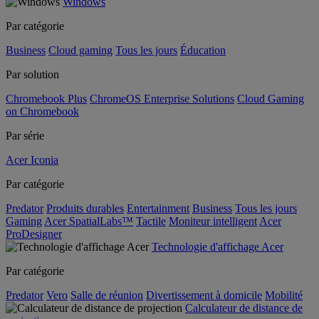
Windows
Par catégorie
Business
Cloud gaming
Tous les jours
Éducation
Par solution
Chromebook Plus
ChromeOS Enterprise Solutions
Cloud Gaming
on Chromebook
Par série
Acer Iconia
Par catégorie
Predator
Produits durables
Entertainment
Business
Tous les jours
Gaming
Acer SpatialLabs™
Tactile
Moniteur intelligent
Acer
ProDesigner
Technologie d'affichage Acer
Par catégorie
Predator
Vero
Salle de réunion
Divertissement à domicile
Mobilité
Calculateur de distance de