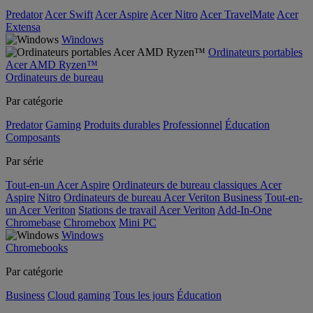
Predator
Acer Swift
Acer Aspire
Acer Nitro
Acer TravelMate
Acer
Extensa
Windows
Ordinateurs portables
Acer AMD Ryzen™
Ordinateurs de bureau
Par catégorie
Predator
Gaming
Produits durables
Professionnel
Éducation
Composants
Par série
Tout-en-un Acer Aspire
Ordinateurs de bureau classiques Acer
Aspire
Nitro
Ordinateurs de bureau Acer Veriton Business
Tout-en-
un Acer Veriton
Stations de travail Acer Veriton
Add-In-One
Chromebase
Chromebox
Mini PC
Windows
Chromebooks
Par catégorie
Business
Cloud gaming
Tous les jours
Éducation