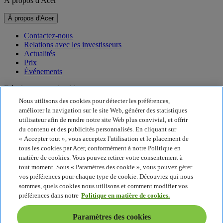
À propos d'Acer
À propos d'Acer
Contactez-nous
Relations avec les investisseurs
Actualités
Prix
Événements
Développement durable
Nous utilisons des cookies pour détecter les préférences,
Développement durable
améliorer la navigation sur le site Web, générer des statistiques
utilisateur afin de rendre notre site Web plus convivial, et offrir
Responsabilité sociale de l'entreprise
du contenu et des publicités personnalisés. En cliquant sur
Empreinte carbone du produit
« Accepter tout », vous acceptez l'utilisation et le placement de
Project Humanity
tous les cookies par Acer, conformément à notre Politique en
Earthion
matière de cookies. Vous pouvez retirer votre consentement à
tout moment. Sous « Paramètres des cookie », vous pouvez gérer
Politique de confidentialité
Politique en matière de cookies
vos préférences pour chaque type de cookie. Découvrez qui nous
Mentions légales
sommes, quels cookies nous utilisons et comment modifier vos
Informations légales supplémentaires
préférences dans notre
Politique en matière de cookies.
Politique en matière d'accessibilité
Paramètres des cookies
Paramètres des cookies
Suisse - Français