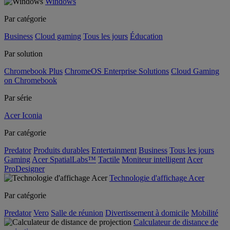
Windows
Par catégorie
Business
Cloud gaming
Tous les jours
Éducation
Par solution
Chromebook Plus
ChromeOS Enterprise Solutions
Cloud Gaming
on Chromebook
Par série
Acer Iconia
Par catégorie
Predator
Produits durables
Entertainment
Business
Tous les jours
Gaming
Acer SpatialLabs™
Tactile
Moniteur intelligent
Acer
ProDesigner
Technologie d'affichage Acer
Par catégorie
Predator
Vero
Salle de réunion
Divertissement à domicile
Mobilité
Calculateur de distance de