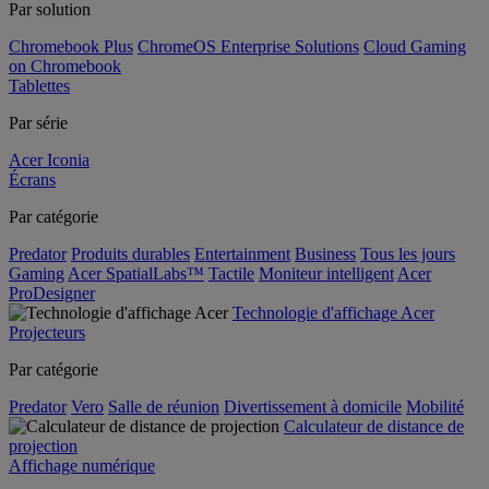
Par solution
Chromebook Plus
ChromeOS Enterprise Solutions
Cloud Gaming
on Chromebook
Tablettes
Par série
Acer Iconia
Écrans
Par catégorie
Predator
Produits durables
Entertainment
Business
Tous les jours
Gaming
Acer SpatialLabs™
Tactile
Moniteur intelligent
Acer
ProDesigner
Technologie d'affichage Acer
Projecteurs
Par catégorie
Predator
Vero
Salle de réunion
Divertissement à domicile
Mobilité
Calculateur de distance de
projection
Affichage numérique