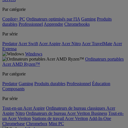
Par catégorie
Copilot+ PC
Ordinateurs optimisés par l'IA
Gaming
Produits
durables
Professionnel
Apprendre
Chromebooks
Par série
Predator
Acer Swift
Acer Aspire
Acer Nitro
Acer TravelMate
Acer
Extensa
Windows
Ordinateurs portables
Acer AMD Ryzen™
Par catégorie
Predator
Gaming
Produits durables
Professionnel
Éducation
Composants
Par série
Tout-en-un Acer Aspire
Ordinateurs de bureau classiques Acer
Aspire
Nitro
Ordinateurs de bureau Acer Veriton Business
Tout-en-
un Acer Veriton
Stations de travail Acer Veriton
Add-In-One
Chromebase
Chromebox
Mini PC