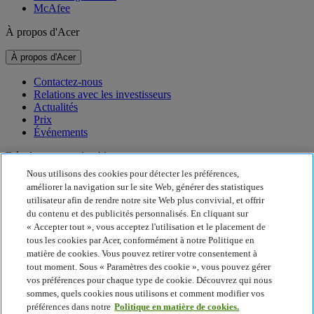
McAfee
À propos d'Acer
À propos d'Acer
Contactez-nous
Relations avec les investisseurs
Actualités
Prix
Événements
Développement durable
Nous utilisons des cookies pour détecter les préférences,
Développement durable
améliorer la navigation sur le site Web, générer des statistiques
utilisateur afin de rendre notre site Web plus convivial, et offrir
Responsabilité sociale de l'entreprise
du contenu et des publicités personnalisés. En cliquant sur
Empreinte carbone du produit
« Accepter tout », vous acceptez l'utilisation et le placement de
Project Humanity
tous les cookies par Acer, conformément à notre Politique en
Earthion
matière de cookies. Vous pouvez retirer votre consentement à
Politique de confidentialité
tout moment. Sous « Paramètres des cookie », vous pouvez gérer
Politique en matière de cookies
vos préférences pour chaque type de cookie. Découvrez qui nous
Mentions légales
sommes, quels cookies nous utilisons et comment modifier vos
Informations légales supplémentaires
préférences dans notre
Politique en matière de cookies.