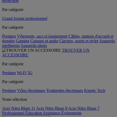
projection
Par catégorie
Grand format professionnel
Par catégorie
Predator
Vêtements, sacs et équipement
Câbles, stations d'accueil et
dongles
Gaming
Casques et audio
Claviers, souris et stylet
Appareils
intelligents
Appareils photo
TROUVER UN
ACCESSOIRE
Par catégorie
Predator
Wi-Fi
5G
Par catégorie
Predator
Vélos électriques
Trottinettes électriques
Kinetic Tech
Notre sélection
Acer Nitro Blaze 11
Acer Nitro Blaze 8
Acer Nitro Blaze 7
Professionnel
Éducation
Assistance
Événements