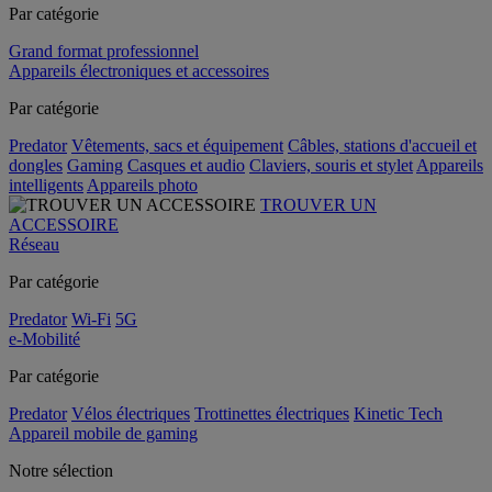
Par catégorie
Grand format professionnel
Appareils électroniques et accessoires
Par catégorie
Predator
Vêtements, sacs et équipement
Câbles, stations d'accueil et
dongles
Gaming
Casques et audio
Claviers, souris et stylet
Appareils
intelligents
Appareils photo
TROUVER UN
ACCESSOIRE
Réseau
Par catégorie
Predator
Wi-Fi
5G
e-Mobilité
Par catégorie
Predator
Vélos électriques
Trottinettes électriques
Kinetic Tech
Appareil mobile de gaming
Notre sélection