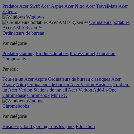
Predator
Acer Swift
Acer Aspire
Acer Nitro
Acer TravelMate
Acer
Extensa
Windows
Ordinateurs portables
Acer AMD Ryzen™
Ordinateurs de bureau
Par catégorie
Predator
Gaming
Produits durables
Professionnel
Éducation
Composants
Par série
Tout-en-un Acer Aspire
Ordinateurs de bureau classiques Acer
Aspire
Nitro
Ordinateurs de bureau Acer Veriton Business
Tout-en-
un Acer Veriton
Stations de travail Acer Veriton
Add-In-One
Chromebase
Chromebox
Mini PC
Windows
Chromebooks
Par catégorie
Business
Cloud gaming
Tous les jours
Éducation