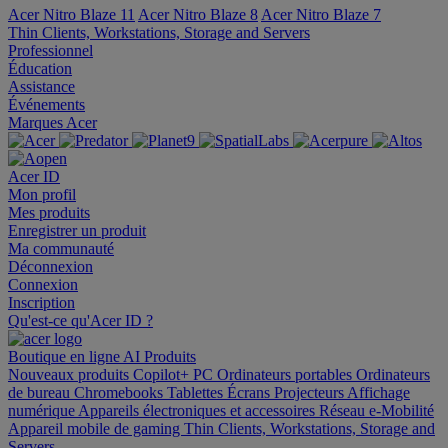
Acer Nitro Blaze 11
Acer Nitro Blaze 8
Acer Nitro Blaze 7
Thin Clients, Workstations, Storage and Servers
Professionnel
Éducation
Assistance
Événements
Marques Acer
Acer ID
Mon profil
Mes produits
Enregistrer un produit
Ma communauté
Déconnexion
Connexion
Inscription
Qu'est-ce qu'Acer ID ?
Boutique en ligne
AI
Produits
Nouveaux produits
Copilot+ PC
Ordinateurs portables
Ordinateurs
de bureau
Chromebooks
Tablettes
Écrans
Projecteurs
Affichage
numérique
Appareils électroniques et accessoires
Réseau
e-Mobilité
Appareil mobile de gaming
Thin Clients, Workstations, Storage and
Servers