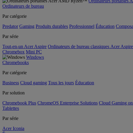
Ordinateurs portable
Ordinateurs de bureau
Par catégorie
Predator
Gaming
Produits durables
Professionnel
Éducation
Composa
Par série
Tout-en-un Acer Aspire
Ordinateurs de bureau classiques Acer Aspire
Chromebox
Mini PC
Windows
Chromebooks
Par catégorie
Business
Cloud gaming
Tous les jours
Éducation
Par solution
Chromebook Plus
ChromeOS Enterprise Solutions
Cloud Gaming o
Tablettes
Par série
Acer Iconia