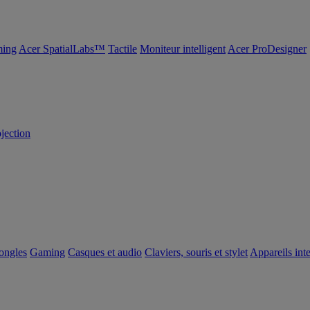
ing
Acer SpatialLabs™
Tactile
Moniteur intelligent
Acer ProDesigner
ojection
dongles
Gaming
Casques et audio
Claviers, souris et stylet
Appareils inte