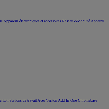
ue
Appareils électroniques et accessoires
Réseau
e-Mobilité
Appareil
eriton
Stations de travail Acer Veriton
Add-In-One
Chromebase