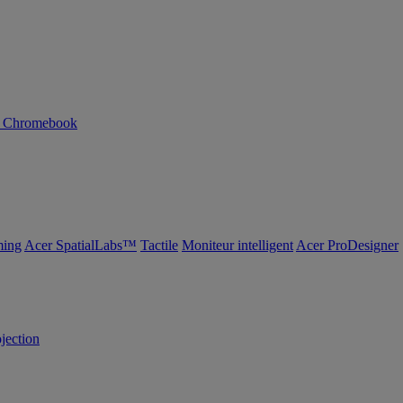
n Chromebook
ing
Acer SpatialLabs™
Tactile
Moniteur intelligent
Acer ProDesigner
ojection