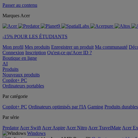
Passer au contenu
Marques Acer
-15% POUR LES ÉTUDIANTS
Mon profil
Mes produits
Enregistrer un produit
Ma communauté
Déc
Connexion
Inscription
Qu'est-ce qu'Acer ID ?
Boutique en ligne
AI
Produits
Nouveaux produits
Copilot+ PC
Ordinateurs portables
Par catégorie
Copilot+ PC
Ordinateurs optimisés par l'IA
Gaming
Produits durables
Par série
Predator
Acer Swift
Acer Aspire
Acer Nitro
Acer TravelMate
Acer Ex
Windows