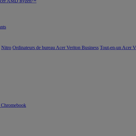
s Acer AMD Ryzen™
nts
Nitro
Ordinateurs de bureau Acer Veriton Business
Tout-en-un Acer V
n Chromebook