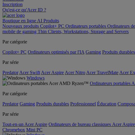
Inscription
Qu'est-ce qu'Acer ID ?
Boutique en ligne
AI
Produits
Nouveaux produits
Copilot+ PC
Ordinateurs portables
Ordinateurs d
mobile de gaming
Thin Clients, Workstations, Storage and Servers
Par catégorie
Copilot+ PC
Ordinateurs optimisés par l'IA
Gaming
Produits durables
Par série
Predator
Acer Swift
Acer Aspire
Acer Nitro
Acer TravelMate
Acer Ex
Windows
Ordinateurs portable
Par catégorie
Predator
Gaming
Produits durables
Professionnel
Éducation
Composa
Par série
Tout-en-un Acer Aspire
Ordinateurs de bureau classiques Acer Aspire
Chromebox
Mini PC