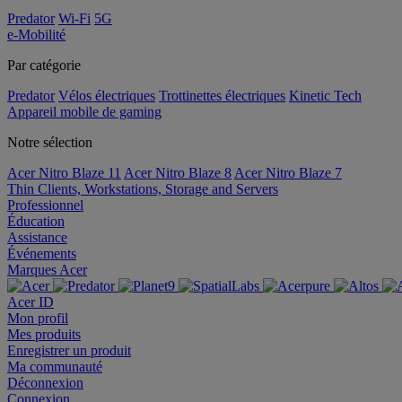
Predator
Wi-Fi
5G
e-Mobilité
Par catégorie
Predator
Vélos électriques
Trottinettes électriques
Kinetic Tech
Appareil mobile de gaming
Notre sélection
Acer Nitro Blaze 11
Acer Nitro Blaze 8
Acer Nitro Blaze 7
Thin Clients, Workstations, Storage and Servers
Professionnel
Éducation
Assistance
Événements
Marques Acer
Acer ID
Mon profil
Mes produits
Enregistrer un produit
Ma communauté
Déconnexion
Connexion