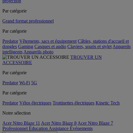
projection
Par catégorie
Grand format professionnel
Par catégorie
Predator
Vêtements, sacs et équipement
Câbles, stations d'accueil et
dongles
Gaming
Casques et audio
Claviers, souris et stylet
Appareils
intelligents
Appareils photo
TROUVER UN
ACCESSOIRE
Par catégorie
Predator
Wi-Fi
5G
Par catégorie
Predator
Vélos électriques
Trottinettes électriques
Kinetic Tech
Notre sélection
Acer Nitro Blaze 11
Acer Nitro Blaze 8
Acer Nitro Blaze 7
Professionnel
Éducation
Assistance
Événements