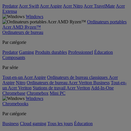
Predator
Acer Swift
Acer Aspire
Acer Nitro
Acer TravelMate
Acer
Extensa
Windows
Ordinateurs portables
Acer AMD Ryzen™
Ordinateurs de bureau
Par catégorie
Predator
Gaming
Produits durables
Professionnel
Éducation
Composants
Par série
Tout-en-un Acer Aspire
Ordinateurs de bureau classiques Acer
Aspire
Nitro
Ordinateurs de bureau Acer Veriton Business
Tout-en-
un Acer Veriton
Stations de travail Acer Veriton
Add-In-One
Chromebase
Chromebox
Mini PC
Windows
Chromebooks
Par catégorie
Business
Cloud gaming
Tous les jours
Éducation