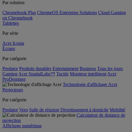
Par solution
Chromebook Plus
ChromeOS Enterprise Solutions
Cloud Gaming
on Chromebook
Tablettes
Par série
Acer Iconia
Écrans
Par catégorie
Predator
Produits durables
Entertainment
Business
Tous les jours
Gaming
Acer SpatialLabs™
Tactile
Moniteur intelligent
Acer
ProDesigner
Technologie d'affichage Acer
Projecteurs
Par catégorie
Predator
Vero
Salle de réunion
Divertissement à domicile
Mobilité
Calculateur de distance de
projection
Affichage numérique