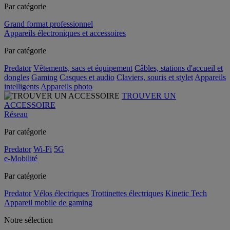
Par catégorie
Grand format professionnel
Appareils électroniques et accessoires
Par catégorie
Predator
Vêtements, sacs et équipement
Câbles, stations d'accueil et
dongles
Gaming
Casques et audio
Claviers, souris et stylet
Appareils
intelligents
Appareils photo
TROUVER UN
ACCESSOIRE
Réseau
Par catégorie
Predator
Wi-Fi
5G
e-Mobilité
Par catégorie
Predator
Vélos électriques
Trottinettes électriques
Kinetic Tech
Appareil mobile de gaming
Notre sélection