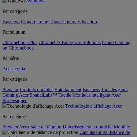
Windows
Par catégorie
Business
Cloud gaming
Tous les jours
Éducation
Par solution
Chromebook Plus
ChromeOS Enterprise Solutions
Cloud Gaming
on Chromebook
Par série
Acer Iconia
Par catégorie
Predator
Produits durables
Entertainment
Business
Tous les jours
Gaming
Acer SpatialLabs™
Tactile
Moniteur intelligent
Acer
ProDesigner
Technologie d'affichage Acer
Par catégorie
Predator
Vero
Salle de réunion
Divertissement à domicile
Mobilité
Calculateur de distance de