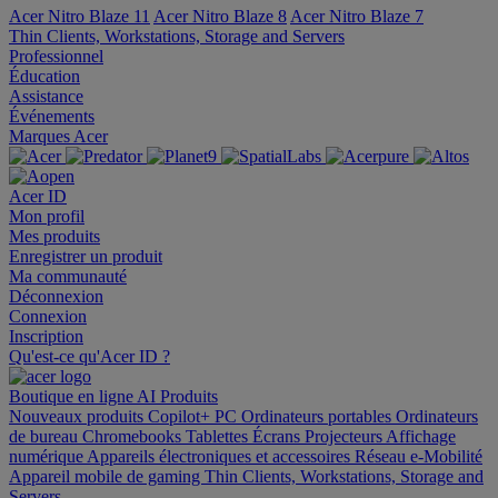
Acer Nitro Blaze 11
Acer Nitro Blaze 8
Acer Nitro Blaze 7
Thin Clients, Workstations, Storage and Servers
Professionnel
Éducation
Assistance
Événements
Marques Acer
Acer ID
Mon profil
Mes produits
Enregistrer un produit
Ma communauté
Déconnexion
Connexion
Inscription
Qu'est-ce qu'Acer ID ?
Boutique en ligne
AI
Produits
Nouveaux produits
Copilot+ PC
Ordinateurs portables
Ordinateurs
de bureau
Chromebooks
Tablettes
Écrans
Projecteurs
Affichage
numérique
Appareils électroniques et accessoires
Réseau
e-Mobilité
Appareil mobile de gaming
Thin Clients, Workstations, Storage and
Servers