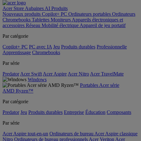
Acer Store
Aubaines
AI
Produits
Nouveaux produits
Copilot+ PC
Ordinateurs portables
Ordinateurs
Chromebooks
Tablettes
Moniteurs
Appareils électroniques et
accessoires
Réseau
Mobilité électrique
Appareil de jeu portatif
Par catégorie
Copilot+ PC
PC avec IA
Jeu
Produits durables
Professionnelle
Apprentissage
Chromebooks
Par série
Predator
Acer Swift
Acer Aspire
Acer Nitro
Acer TravelMate
Windows
Portables Acer série
AMD Ryzen™
Par catégorie
Predator
Jeu
Produits durables
Entreprise
Éducation
Composants
Par série
Acer Aspire tout-en-un
Ordinateurs de bureau Acer Aspire classique
Nitro
Ordinateurs de bureau professionnels Acer Veriton
Acer