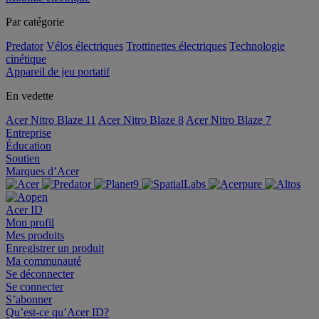
Par catégorie
Predator
Vélos électriques
Trottinettes électriques
Technologie
cinétique
Appareil de jeu portatif
En vedette
Acer Nitro Blaze 11
Acer Nitro Blaze 8
Acer Nitro Blaze 7
Entreprise
Éducation
Soutien
Marques d’Acer
Acer ID
Mon profil
Mes produits
Enregistrer un produit
Ma communauté
Se déconnecter
Se connecter
S’abonner
Qu’est-ce qu’Acer ID?