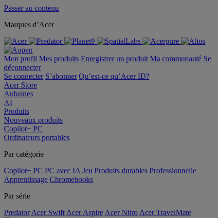
Passer au contenu
Marques d’Acer
Mon profil
Mes produits
Enregistrer un produit
Ma communauté
Se
déconnecter
Se connecter
S’abonner
Qu’est-ce qu’Acer ID?
Acer Store
Aubaines
AI
Produits
Nouveaux produits
Copilot+ PC
Ordinateurs portables
Par catégorie
Copilot+ PC
PC avec IA
Jeu
Produits durables
Professionnelle
Apprentissage
Chromebooks
Par série
Predator
Acer Swift
Acer Aspire
Acer Nitro
Acer TravelMate