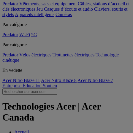
Predator
Vêtements, sacs et équipement
Câbles, stations d’accueil et
clés électroniques
Jeu
Casques d’écoute et audio
Claviers, souris et
stylets
Appareils intelligents
Caméras
Par catégorie
Predator
Wi-Fi
5G
Par catégorie
Predator
Vélos électriques
Trottinettes électriques
Technologie
cinétique
En vedette
Acer Nitro Blaze 11
Acer Nitro Blaze 8
Acer Nitro Blaze 7
Entreprise
Éducation
Soutien
Technologies Acer | Acer
Canada
Accueil