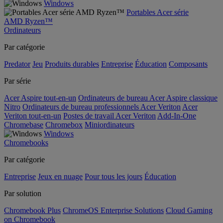
Windows
Portables Acer série
AMD Ryzen™
Ordinateurs
Par catégorie
Predator
Jeu
Produits durables
Entreprise
Éducation
Composants
Par série
Acer Aspire tout-en-un
Ordinateurs de bureau Acer Aspire classique
Nitro
Ordinateurs de bureau professionnels Acer Veriton
Acer
Veriton tout-en-un
Postes de travail Acer Veriton
Add-In-One
Chromebase
Chromebox
Miniordinateurs
Windows
Chromebooks
Par catégorie
Entreprise
Jeux en nuage
Pour tous les jours
Éducation
Par solution
Chromebook Plus
ChromeOS Enterprise Solutions
Cloud Gaming
on Chromebook