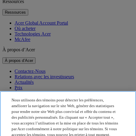
Ressources
Ressources
Acer Global Account Portal
Où acheter
Technologies Acer
McAfee
À propos d’Acer
À propos d’Acer
Contactez-Nous
Relations avec les investisseurs
Actualités
Prix
Événements
Nous utilisons des témoins pour détecter les préférences,
Durabilité
améliorer la navigation sur le site Web, générer des statistiques
pour rendre notre site Web plus convivial et offrir du contenu et
Durabilité
des publicités personnalisés. En cliquant sur « Accepter tout »,
vous acceptez l’utilisation et la mise en place de tous les témoins
Responsabilité sociale de l’entreprise
par Acer conformément à notre politique sur les témoins. Si vous
Empreinte carbone des produits
acceptez les témoins, vous pouvez les rejeter à tout moment.
Project Humanity