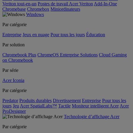
Veriton tout-en-un
Postes de travail Acer Veriton
Add-In-One
Chromebase
Chromebox
Miniordinateurs
Windows
Par catégorie
Entreprise
Jeux en nuage
Pour tous les jours
Éducation
Par solution
Chromebook Plus
ChromeOS Enterprise Solutions
Cloud Gaming
on Chromebook
Par série
Acer Iconia
Par catégorie
Predator
Produits durables
Divertissement
Entreprise
Pour tous les
jours
Jeu
Acer SpatialLabs™
Tactile
Moniteur intelligent Acer
Acer
ProDesigner
Technologie d’affichage Acer
Par catégorie