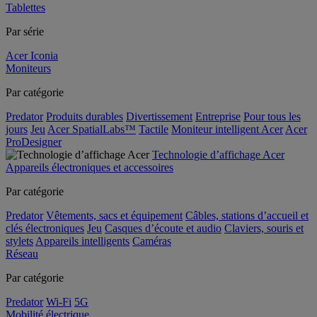
Tablettes
Par série
Acer Iconia
Moniteurs
Par catégorie
Predator
Produits durables
Divertissement
Entreprise
Pour tous les
jours
Jeu
Acer SpatialLabs™
Tactile
Moniteur intelligent Acer
Acer
ProDesigner
Technologie d’affichage Acer
Appareils électroniques et accessoires
Par catégorie
Predator
Vêtements, sacs et équipement
Câbles, stations d’accueil et
clés électroniques
Jeu
Casques d’écoute et audio
Claviers, souris et
stylets
Appareils intelligents
Caméras
Réseau
Par catégorie
Predator
Wi-Fi
5G
Mobilité électrique