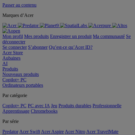
Passer au contenu
Marques d’Acer
Mon profil
Mes produits
Enregistrer un produit
Ma communauté
Se
déconnecter
Se connecter
S’abonner
Qu’est-ce qu’Acer ID?
Acer Store
Aubaines
AI
Produits
Nouveaux produits
Copilot+ PC
Ordinateurs portables
Par catégorie
Copilot+ PC
PC avec IA
Jeu
Produits durables
Professionnelle
Apprentissage
Chromebooks
Par série
Predator
Acer Swift
Acer Aspire
Acer Nitro
Acer TravelMate