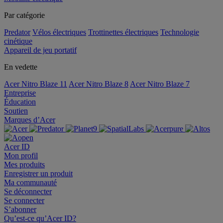
Par catégorie
Predator
Vélos électriques
Trottinettes électriques
Technologie
cinétique
Appareil de jeu portatif
En vedette
Acer Nitro Blaze 11
Acer Nitro Blaze 8
Acer Nitro Blaze 7
Entreprise
Éducation
Soutien
Marques d’Acer
Acer ID
Mon profil
Mes produits
Enregistrer un produit
Ma communauté
Se déconnecter
Se connecter
S’abonner
Qu’est-ce qu’Acer ID?