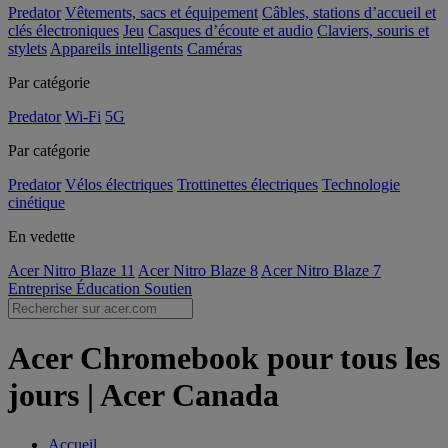
Predator
Vêtements, sacs et équipement
Câbles, stations d’accueil et
clés électroniques
Jeu
Casques d’écoute et audio
Claviers, souris et
stylets
Appareils intelligents
Caméras
Par catégorie
Predator
Wi-Fi
5G
Par catégorie
Predator
Vélos électriques
Trottinettes électriques
Technologie
cinétique
En vedette
Acer Nitro Blaze 11
Acer Nitro Blaze 8
Acer Nitro Blaze 7
Entreprise
Éducation
Soutien
Acer Chromebook pour tous les
jours | Acer Canada
Accueil