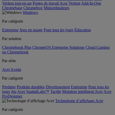
Veriton tout-en-un
Postes de travail Acer Veriton
Add-In-One
Chromebase
Chromebox
Miniordinateurs
Windows
Par catégorie
Entreprise
Jeux en nuage
Pour tous les jours
Éducation
Par solution
Chromebook Plus
ChromeOS Enterprise Solutions
Cloud Gaming
on Chromebook
Par série
Acer Iconia
Par catégorie
Predator
Produits durables
Divertissement
Entreprise
Pour tous les
jours
Jeu
Acer SpatialLabs™
Tactile
Moniteur intelligent Acer
Acer
ProDesigner
Technologie d’affichage Acer
Par catégorie