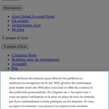
Ressources
Acer Global Account Portal
Où acheter
Technologies Acer
McAfee
À propos d’Acer
À propos d’Acer
Contactez-Nous
Relations avec les investisseurs
Actualités
Prix
Événements
Nous utilisons des témoins pour détecter les préférences,
Durabilité
améliorer la navigation sur le site Web, générer des statistiques
pour rendre notre site Web plus convivial et offrir du contenu et
Durabilité
des publicités personnalisés. En cliquant sur « Accepter tout »,
vous acceptez l’utilisation et la mise en place de tous les témoins
Responsabilité sociale de l’entreprise
par Acer conformément à notre politique sur les témoins. Si vous
Empreinte carbone des produits
acceptez les témoins, vous pouvez les rejeter à tout moment.
Project Humanity