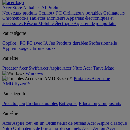
Acer Store
Aubaines
AI
Produits
Nouveaux produits
Copilot+ PC
Ordinateurs portables
Ordinateurs
Chromebooks
Tablettes
Moniteurs
Appareils électroniques et
accessoires
Réseau
Mobilité électrique
Appareil de jeu portatif
Par catégorie
Copilot+ PC
PC avec IA
Jeu
Produits durables
Professionnelle
Apprentissage
Chromebooks
Par série
Predator
Acer Swift
Acer Aspire
Acer Nitro
Acer TravelMate
Windows
Portables Acer série
AMD Ryzen™
Par catégorie
Predator
Jeu
Produits durables
Entreprise
Éducation
Composants
Par série
Acer Aspire tout-en-un
Ordinateurs de bureau Acer Aspire classique
Nitro
Ordinateurs de bureau professionnels Acer Veriton
Acer