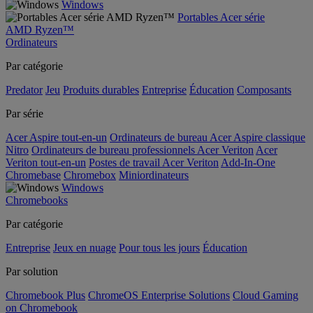
Windows
Portables Acer série
AMD Ryzen™
Ordinateurs
Par catégorie
Predator
Jeu
Produits durables
Entreprise
Éducation
Composants
Par série
Acer Aspire tout-en-un
Ordinateurs de bureau Acer Aspire classique
Nitro
Ordinateurs de bureau professionnels Acer Veriton
Acer
Veriton tout-en-un
Postes de travail Acer Veriton
Add-In-One
Chromebase
Chromebox
Miniordinateurs
Windows
Chromebooks
Par catégorie
Entreprise
Jeux en nuage
Pour tous les jours
Éducation
Par solution
Chromebook Plus
ChromeOS Enterprise Solutions
Cloud Gaming
on Chromebook