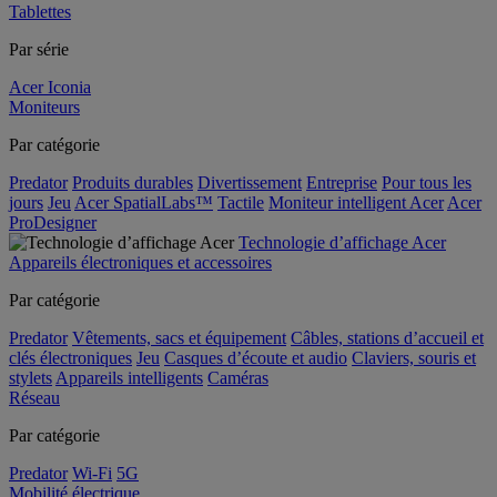
Tablettes
Par série
Acer Iconia
Moniteurs
Par catégorie
Predator
Produits durables
Divertissement
Entreprise
Pour tous les
jours
Jeu
Acer SpatialLabs™
Tactile
Moniteur intelligent Acer
Acer
ProDesigner
Technologie d’affichage Acer
Appareils électroniques et accessoires
Par catégorie
Predator
Vêtements, sacs et équipement
Câbles, stations d’accueil et
clés électroniques
Jeu
Casques d’écoute et audio
Claviers, souris et
stylets
Appareils intelligents
Caméras
Réseau
Par catégorie
Predator
Wi-Fi
5G
Mobilité électrique