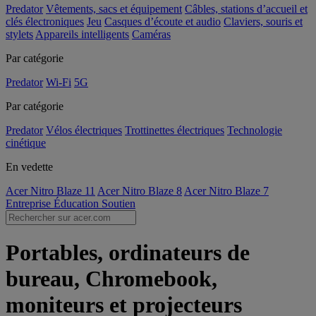
Predator
Vêtements, sacs et équipement
Câbles, stations d’accueil et
clés électroniques
Jeu
Casques d’écoute et audio
Claviers, souris et
stylets
Appareils intelligents
Caméras
Par catégorie
Predator
Wi-Fi
5G
Par catégorie
Predator
Vélos électriques
Trottinettes électriques
Technologie
cinétique
En vedette
Acer Nitro Blaze 11
Acer Nitro Blaze 8
Acer Nitro Blaze 7
Entreprise
Éducation
Soutien
Portables, ordinateurs de
bureau, Chromebook,
moniteurs et projecteurs