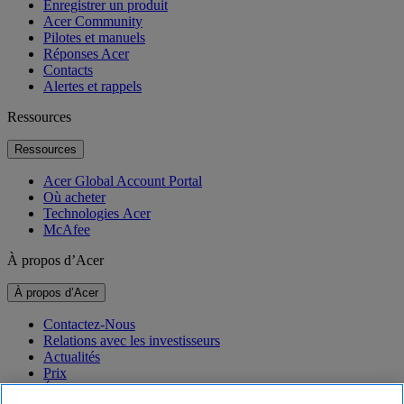
Enregistrer un produit
Acer Community
Pilotes et manuels
Réponses Acer
Contacts
Alertes et rappels
Ressources
Ressources
Acer Global Account Portal
Où acheter
Technologies Acer
McAfee
À propos d’Acer
À propos d’Acer
Contactez-Nous
Relations avec les investisseurs
Actualités
Prix
Événements