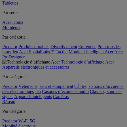
Tablettes
Par série
Acer Iconia
Moniteurs
Par catégorie
Predator
Produits durables
Divertissement
Entreprise
Pour tous les
jours
Jeu
Acer SpatialLabs™
Tactile
Moniteur intelligent Acer
Acer
ProDesigner
Technologie d’affichage Acer
Appareils électroniques et accessoires
Par catégorie
Predator
Vêtements, sacs et équipement
Câbles, stations d’accueil et
clés électroniques
Jeu
Casques d’écoute et audio
Claviers, souris et
stylets
Appareils intelligents
Caméras
Réseau
Par catégorie
Predator
Wi-Fi
5G
Mobilité électrique