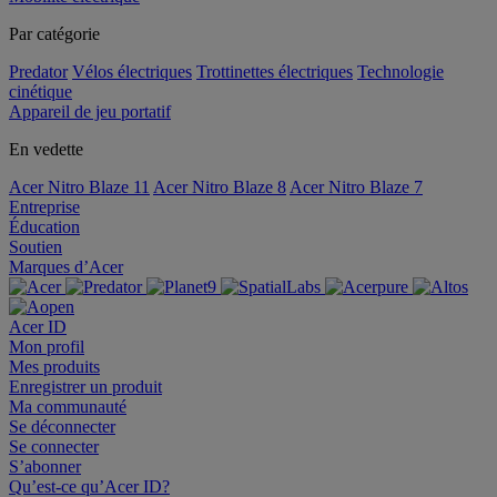
Par catégorie
Predator
Vélos électriques
Trottinettes électriques
Technologie
cinétique
Appareil de jeu portatif
En vedette
Acer Nitro Blaze 11
Acer Nitro Blaze 8
Acer Nitro Blaze 7
Entreprise
Éducation
Soutien
Marques d’Acer
Acer ID
Mon profil
Mes produits
Enregistrer un produit
Ma communauté
Se déconnecter
Se connecter
S’abonner
Qu’est-ce qu’Acer ID?