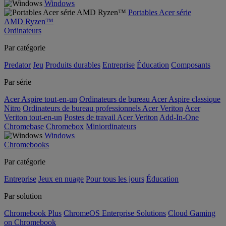
Windows
Portables Acer série
AMD Ryzen™
Ordinateurs
Par catégorie
Predator
Jeu
Produits durables
Entreprise
Éducation
Composants
Par série
Acer Aspire tout-en-un
Ordinateurs de bureau Acer Aspire classique
Nitro
Ordinateurs de bureau professionnels Acer Veriton
Acer
Veriton tout-en-un
Postes de travail Acer Veriton
Add-In-One
Chromebase
Chromebox
Miniordinateurs
Windows
Chromebooks
Par catégorie
Entreprise
Jeux en nuage
Pour tous les jours
Éducation
Par solution
Chromebook Plus
ChromeOS Enterprise Solutions
Cloud Gaming
on Chromebook