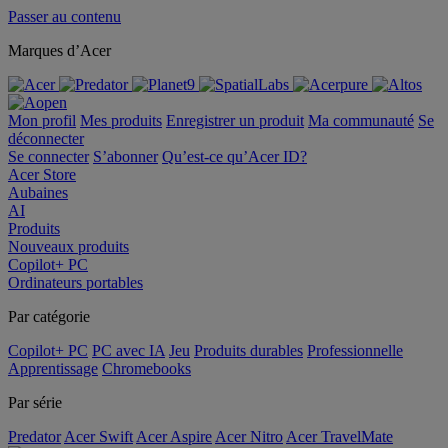
Passer au contenu
Marques d’Acer
Mon profil
Mes produits
Enregistrer un produit
Ma communauté
Se
déconnecter
Se connecter
S’abonner
Qu’est-ce qu’Acer ID?
Acer Store
Aubaines
AI
Produits
Nouveaux produits
Copilot+ PC
Ordinateurs portables
Par catégorie
Copilot+ PC
PC avec IA
Jeu
Produits durables
Professionnelle
Apprentissage
Chromebooks
Par série
Predator
Acer Swift
Acer Aspire
Acer Nitro
Acer TravelMate