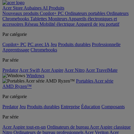
Acer Store
Aubaines
AI
Produits
Nouveaux produits
Copilot+ PC
Ordinateurs portables
Ordinateurs
Chromebooks
Tablettes
Moniteurs
Appareils électroniques et
accessoires
Réseau
Mobilité électrique
Appareil de jeu portatif
Par catégorie
Copilot+ PC
PC avec IA
Jeu
Produits durables
Professionnelle
Apprentissage
Chromebooks
Par série
Predator
Acer Swift
Acer Aspire
Acer Nitro
Acer TravelMate
Windows
Portables Acer série
AMD Ryzen™
Par catégorie
Predator
Jeu
Produits durables
Entreprise
Éducation
Composants
Par série
Acer Aspire tout-en-un
Ordinateurs de bureau Acer Aspire classique
Nitro
Ordinateurs de bureau professionnels Acer Veriton
Acer