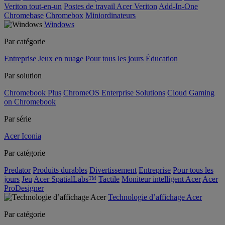
Veriton tout-en-un
Postes de travail Acer Veriton
Add-In-One
Chromebase
Chromebox
Miniordinateurs
Windows
Par catégorie
Entreprise
Jeux en nuage
Pour tous les jours
Éducation
Par solution
Chromebook Plus
ChromeOS Enterprise Solutions
Cloud Gaming
on Chromebook
Par série
Acer Iconia
Par catégorie
Predator
Produits durables
Divertissement
Entreprise
Pour tous les
jours
Jeu
Acer SpatialLabs™
Tactile
Moniteur intelligent Acer
Acer
ProDesigner
Technologie d’affichage Acer
Par catégorie